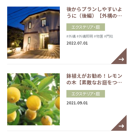
後からプランしやすいよ
うに（後編）【外構の…
エクステリア・庭
#外構
#外構照明
#物置
#門柱
2022.07.01
鉢植えがお勧め！レモン
の木【素敵なお庭をつ…
エクステリア・庭
2021.09.01