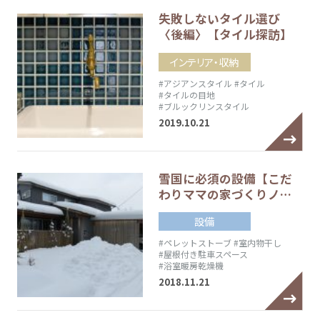
失敗しないタイル選び
〈後編〉【タイル探訪】
インテリア・収納
#アジアンスタイル
#タイル
#タイルの目地
#ブルックリンスタイル
2019.10.21
雪国に必須の設備【こだ
わりママの家づくりノ…
設備
#ペレットストーブ
#室内物干し
#屋根付き駐車スペース
#浴室暖房乾燥機
2018.11.21