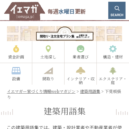
毎週
水曜日
更新
資金計画
土地探し
業者選び
構造・建材
設備
間取り
インテリア・収
エクステリア・
納
庭
イエマガー家づくり情報webマガジン
>
建築用語集
>
下見板張
り
建築用語集
この建築用語集では、建築・設計業者や不動産業者が使