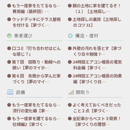
もう一度家をたてるなら…
親の土地に家を建てるぞ！
費用編〈最終回〉…
（１）【土地探し…
ウッドデッキにテラス屋根
土地探しの裏技【土地探し
を付ける【家づく…
のコツ 31】
業者選び
構造・建材
口コミ「打ち合わせはどん
外壁の汚れを落とす【家づ
な感じ？」
くり日々勉強 7…
第７回 間取り・動線への
24時間エアコン暖房の電気
願い【夢のマイホ…
料金編【家づく…
第６回 失敗から学んだ家
24時間エアコン暖房の効果
づくり【夢のマイ…
編【家づくり日…
設備
間取り
もう一度家をたてるなら…
よく考えておくべきだった
流行の変化編【家…
こと２点【家づく…
もう一度家を建てるなら…
全記事からベスト３発表！
仕様編2【家づく…
【家づくりの理想…