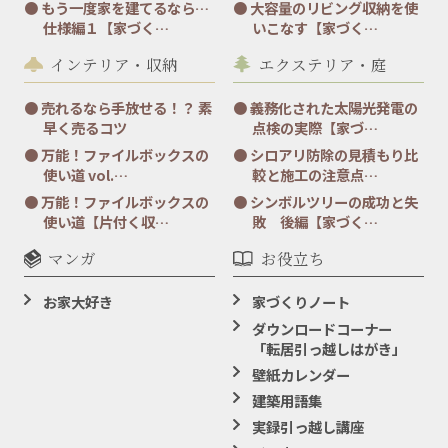
もう一度家を建てるなら…
大容量のリビング収納を使
仕様編１【家づく…
いこなす【家づく…
インテリア・収納
エクステリア・庭
売れるなら手放せる！？ 素
義務化された太陽光発電の
早く売るコツ
点検の実際【家づ…
万能！ファイルボックスの
シロアリ防除の見積もり比
使い道 vol.…
較と施工の注意点…
万能！ファイルボックスの
シンボルツリーの成功と失
使い道【片付く収…
敗 後編【家づく…
マンガ
お役立ち
お家大好き
家づくりノート
ダウンロードコーナー
「転居引っ越しはがき」
壁紙カレンダー
建築用語集
実録引っ越し講座