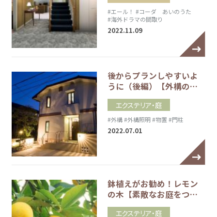
#エール！
#コーダ あいのうた
#海外ドラマの間取り
2022.11.09
後からプランしやすいよ
うに（後編）【外構の…
エクステリア・庭
#外構
#外構照明
#物置
#門柱
2022.07.01
鉢植えがお勧め！レモン
の木【素敵なお庭をつ…
エクステリア・庭