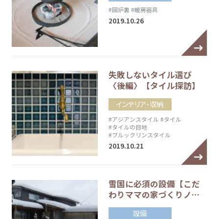
#囲炉裏
#暖房器具
2019.10.26
失敗しないタイル選び
〈後編〉【タイル探訪】
インテリア・収納
#アジアンスタイル
#タイル
#タイルの目地
#ブルックリンスタイル
2019.10.21
雪国に必須の設備【こだ
わりママの家づくりノ…
設備