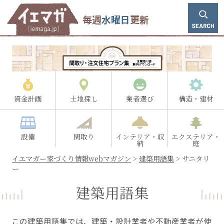
毎週
水曜日
更新
資金計画
土地探し
業者選び
構造・建材
設備
間取り
インテリア・収
エクステリア・
納
庭
イエマガー家づくり情報webマガジン
>
建築用語集
>
サニタリ
ー
建築用語集
この建築用語集では、建築・設計業者や不動産業者が使