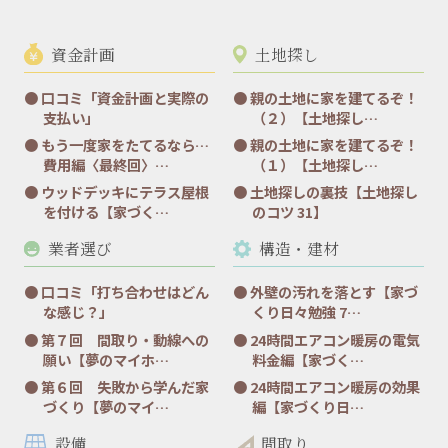
資金計画
土地探し
口コミ「資金計画と実際の
親の土地に家を建てるぞ！
支払い」
（２）【土地探し…
もう一度家をたてるなら…
親の土地に家を建てるぞ！
費用編〈最終回〉…
（１）【土地探し…
ウッドデッキにテラス屋根
土地探しの裏技【土地探し
を付ける【家づく…
のコツ 31】
業者選び
構造・建材
口コミ「打ち合わせはどん
外壁の汚れを落とす【家づ
な感じ？」
くり日々勉強 7…
第７回 間取り・動線への
24時間エアコン暖房の電気
願い【夢のマイホ…
料金編【家づく…
第６回 失敗から学んだ家
24時間エアコン暖房の効果
づくり【夢のマイ…
編【家づくり日…
設備
間取り