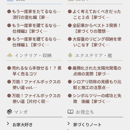
もう一度家をたてるなら…
よく考えておくべきだった
流行の変化編【家…
こと２点【家づく…
もう一度家を建てるなら…
全記事からベスト３発表！
仕様編2【家づく…
【家づくりの理想…
もう一度家を建てるなら…
大容量のリビング収納を使
仕様編１【家づく…
いこなす【家づく…
インテリア・収納
エクステリア・庭
売れるなら手放せる！？ 素
義務化された太陽光発電の
早く売るコツ
点検の実際【家づ…
万能！ファイルボックスの
シロアリ防除の見積もり比
使い道 vol.…
較と施工の注意点…
万能！ファイルボックスの
シンボルツリーの成功と失
使い道【片付く収…
敗 後編【家づく…
マンガ
お役立ち
お家大好き
家づくりノート