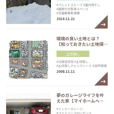
#ペレットストーブ
#室内物干し
#屋根付き駐車スペース
#浴室暖房乾燥機
2018.11.21
環境の良い土地とは？
【知っておきたい土地探…
土地探し
#分譲住宅地
#土地探し
#土地探しチェックシート
#自然環境
2008.11.11
夢のガレージライフを叶
えた家【マイホームへ…
#インナーガレージ
#ファミリークローゼット