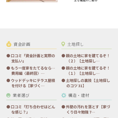
資金計画
土地探し
口コミ「資金計画と実際の
親の土地に家を建てるぞ！
支払い」
（２）【土地探し…
もう一度家をたてるなら…
親の土地に家を建てるぞ！
費用編〈最終回〉…
（１）【土地探し…
ウッドデッキにテラス屋根
土地探しの裏技【土地探し
を付ける【家づく…
のコツ 31】
業者選び
構造・建材
口コミ「打ち合わせはどん
外壁の汚れを落とす【家づ
な感じ？」
くり日々勉強 7…