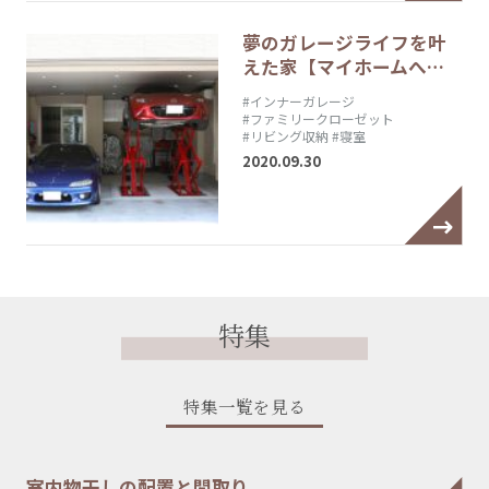
夢のガレージライフを叶
えた家【マイホームへ…
#インナーガレージ
#ファミリークローゼット
#リビング収納
#寝室
2020.09.30
特集
特集一覧を見る
室内物干しの配置と間取り