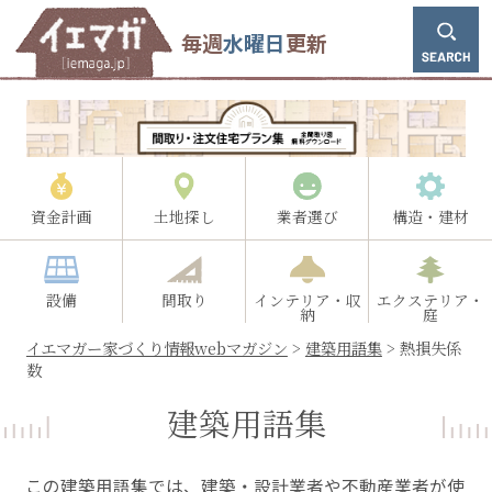
毎週
水曜日
更新
資金計画
土地探し
業者選び
構造・建材
設備
間取り
インテリア・収
エクステリア・
納
庭
イエマガー家づくり情報webマガジン
>
建築用語集
>
熱損失係
数
建築用語集
この建築用語集では、建築・設計業者や不動産業者が使