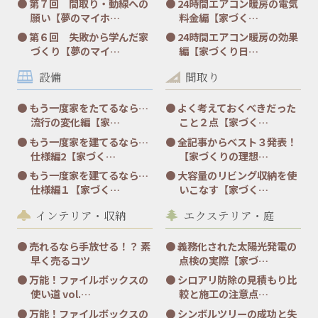
第７回 間取り・動線への
24時間エアコン暖房の電気
願い【夢のマイホ…
料金編【家づく…
第６回 失敗から学んだ家
24時間エアコン暖房の効果
づくり【夢のマイ…
編【家づくり日…
設備
間取り
もう一度家をたてるなら…
よく考えておくべきだった
流行の変化編【家…
こと２点【家づく…
もう一度家を建てるなら…
全記事からベスト３発表！
仕様編2【家づく…
【家づくりの理想…
もう一度家を建てるなら…
大容量のリビング収納を使
仕様編１【家づく…
いこなす【家づく…
インテリア・収納
エクステリア・庭
売れるなら手放せる！？ 素
義務化された太陽光発電の
早く売るコツ
点検の実際【家づ…
万能！ファイルボックスの
シロアリ防除の見積もり比
使い道 vol.…
較と施工の注意点…
万能！ファイルボックスの
シンボルツリーの成功と失