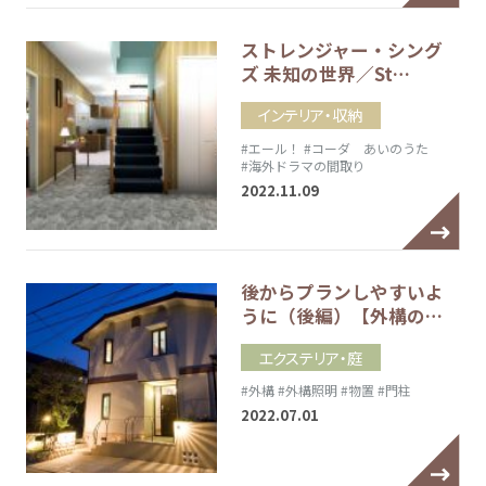
ストレンジャー・シング
ズ 未知の世界／St…
インテリア・収納
#エール！
#コーダ あいのうた
#海外ドラマの間取り
2022.11.09
後からプランしやすいよ
うに（後編）【外構の…
エクステリア・庭
#外構
#外構照明
#物置
#門柱
2022.07.01