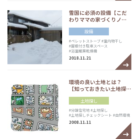
雪国に必須の設備【こだ
わりママの家づくりノ…
設備
#ペレットストーブ
#室内物干し
#屋根付き駐車スペース
#浴室暖房乾燥機
2018.11.21
環境の良い土地とは？
【知っておきたい土地探…
土地探し
#分譲住宅地
#土地探し
#土地探しチェックシート
#自然環境
2008.11.11