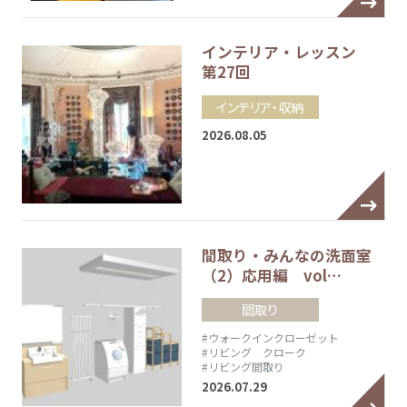
インテリア・レッスン
第27回
インテリア・収納
2026.08.05
間取り・みんなの洗面室
（2）応用編 vol…
間取り
#ウォークインクローゼット
#リビング クローク
#リビング間取り
2026.07.29