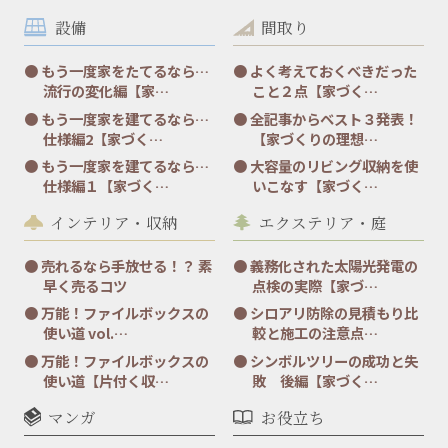
設備
間取り
もう一度家をたてるなら…
よく考えておくべきだった
流行の変化編【家…
こと２点【家づく…
もう一度家を建てるなら…
全記事からベスト３発表！
仕様編2【家づく…
【家づくりの理想…
もう一度家を建てるなら…
大容量のリビング収納を使
仕様編１【家づく…
いこなす【家づく…
インテリア・収納
エクステリア・庭
売れるなら手放せる！？ 素
義務化された太陽光発電の
早く売るコツ
点検の実際【家づ…
万能！ファイルボックスの
シロアリ防除の見積もり比
使い道 vol.…
較と施工の注意点…
万能！ファイルボックスの
シンボルツリーの成功と失
使い道【片付く収…
敗 後編【家づく…
マンガ
お役立ち