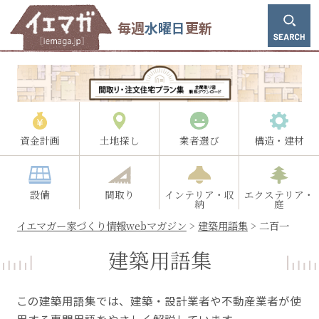
毎週
水曜日
更新
資金計画
土地探し
業者選び
構造・建材
設備
間取り
インテリア・収
エクステリア・
納
庭
イエマガー家づくり情報webマガジン
>
建築用語集
>
二百一
建築用語集
この建築用語集では、建築・設計業者や不動産業者が使