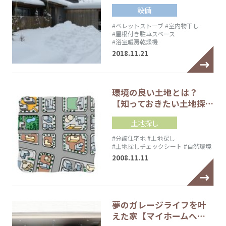
設備
#ペレットストーブ
#室内物干し
#屋根付き駐車スペース
#浴室暖房乾燥機
2018.11.21
環境の良い土地とは？
【知っておきたい土地探…
土地探し
#分譲住宅地
#土地探し
#土地探しチェックシート
#自然環境
2008.11.11
夢のガレージライフを叶
えた家【マイホームへ…