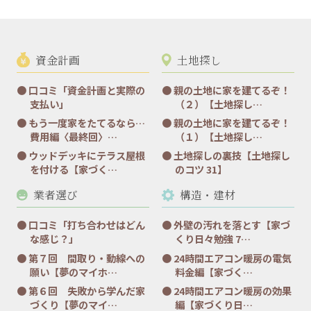
資金計画
土地探し
口コミ「資金計画と実際の
親の土地に家を建てるぞ！
支払い」
（２）【土地探し…
もう一度家をたてるなら…
親の土地に家を建てるぞ！
費用編〈最終回〉…
（１）【土地探し…
ウッドデッキにテラス屋根
土地探しの裏技【土地探し
を付ける【家づく…
のコツ 31】
業者選び
構造・建材
口コミ「打ち合わせはどん
外壁の汚れを落とす【家づ
な感じ？」
くり日々勉強 7…
第７回 間取り・動線への
24時間エアコン暖房の電気
願い【夢のマイホ…
料金編【家づく…
第６回 失敗から学んだ家
24時間エアコン暖房の効果
づくり【夢のマイ…
編【家づくり日…