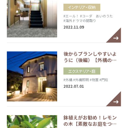
インテリア・収納
#エール！
#コーダ あいのうた
#海外ドラマの間取り
2022.11.09
後からプランしやすいよ
うに（後編）【外構の…
エクステリア・庭
#外構
#外構照明
#物置
#門柱
2022.07.01
鉢植えがお勧め！レモン
の木【素敵なお庭をつ…