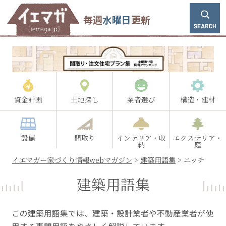
毎週
水曜日
更新
資金計画
土地探し
業者選び
構造・建材
設備
間取り
インテリア・収
エクステリア・
納
庭
イエマガー家づくり情報webマガジン
>
建築用語集
>
ニッチ
建築用語集
この建築用語集では、建築・設計業者や不動産業者が使