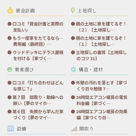
資金計画
土地探し
口コミ「資金計画と実際の
親の土地に家を建てるぞ！
支払い」
（２）【土地探し…
もう一度家をたてるなら…
親の土地に家を建てるぞ！
費用編〈最終回〉…
（１）【土地探し…
ウッドデッキにテラス屋根
土地探しの裏技【土地探し
を付ける【家づく…
のコツ 31】
業者選び
構造・建材
口コミ「打ち合わせはどん
外壁の汚れを落とす【家づ
な感じ？」
くり日々勉強 7…
第７回 間取り・動線への
24時間エアコン暖房の電気
願い【夢のマイホ…
料金編【家づく…
第６回 失敗から学んだ家
24時間エアコン暖房の効果
づくり【夢のマイ…
編【家づくり日…
設備
間取り