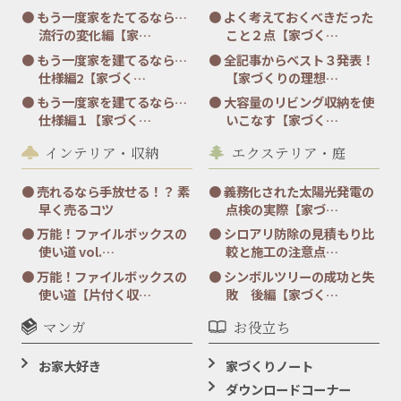
もう一度家をたてるなら…
よく考えておくべきだった
流行の変化編【家…
こと２点【家づく…
もう一度家を建てるなら…
全記事からベスト３発表！
仕様編2【家づく…
【家づくりの理想…
もう一度家を建てるなら…
大容量のリビング収納を使
仕様編１【家づく…
いこなす【家づく…
インテリア・収納
エクステリア・庭
売れるなら手放せる！？ 素
義務化された太陽光発電の
早く売るコツ
点検の実際【家づ…
万能！ファイルボックスの
シロアリ防除の見積もり比
使い道 vol.…
較と施工の注意点…
万能！ファイルボックスの
シンボルツリーの成功と失
使い道【片付く収…
敗 後編【家づく…
マンガ
お役立ち
お家大好き
家づくりノート
ダウンロードコーナー