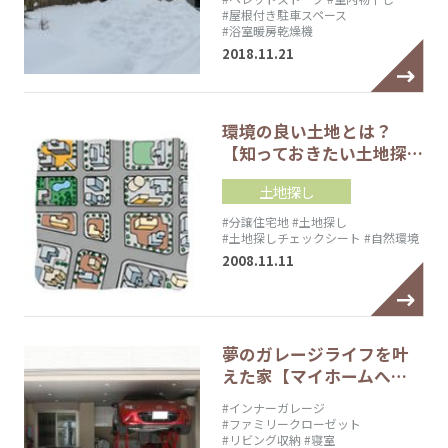
#屋根付き駐車スペース
#浴室暖房乾燥機
2018.11.21
環境の良い土地とは？
【知っておきたい土地探…
土地探し
#分譲住宅地
#土地探し
#土地探しチェックシート
#自然環境
2008.11.11
夢のガレージライフを叶
えた家【マイホームへ…
#インナーガレージ
#ファミリークローゼット
#リビング収納
#寝室