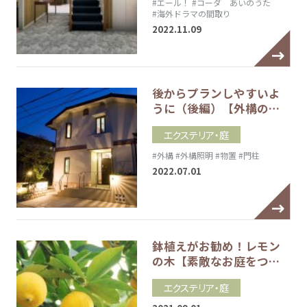
#エール！
#コーダ あいのうた
#海外ドラマの間取り
2022.11.09
後からプランしやすいよ
うに（後編）【外構の…
エクステリア・庭
#外構
#外構照明
#物置
#門柱
2022.07.01
鉢植えがお勧め！レモン
の木【素敵なお庭をつ…
エクステリア・庭