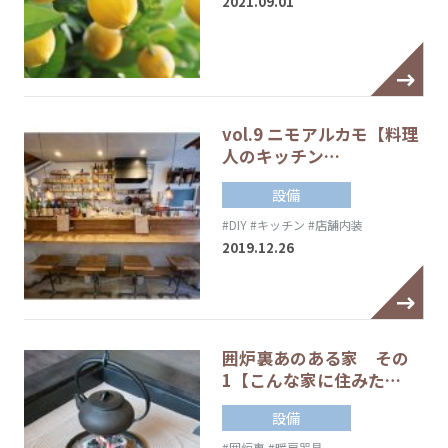
2021.09.01
vol.9 ニモアルカモ【料理
人のキッチン…
設備
#DIY
#キッチン
#店舗内装
2019.12.26
囲炉裏あのある家 その
1【こんな家に住みた…
設備
#囲炉裏
#暖房器具