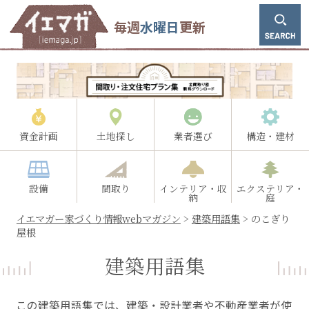
毎週
水曜日
更新
資金計画
土地探し
業者選び
構造・建材
設備
間取り
インテリア・収
エクステリア・
納
庭
イエマガー家づくり情報webマガジン
>
建築用語集
>
のこぎり
屋根
建築用語集
この建築用語集では、建築・設計業者や不動産業者が使