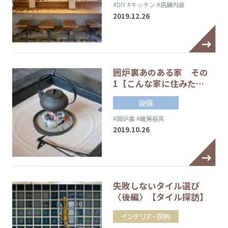
#DIY
#キッチン
#店舗内装
2019.12.26
囲炉裏あのある家 その
1【こんな家に住みた…
設備
#囲炉裏
#暖房器具
2019.10.26
失敗しないタイル選び
〈後編〉【タイル探訪】
インテリア・収納