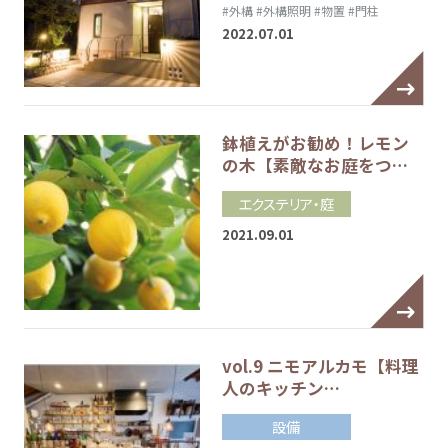
#外構
#外構照明
#物置
#門柱
2022.07.01
鉢植えがお勧め！レモン
の木【素敵なお庭をつ…
エクステリア・庭
2021.09.01
vol.9 ニモアルカモ【料理
人のキッチン…
設備