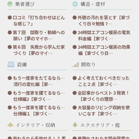
業者選び
構造・建材
口コミ「打ち合わせはどん
外壁の汚れを落とす【家づ
な感じ？」
くり日々勉強 7…
第７回 間取り・動線への
24時間エアコン暖房の電気
願い【夢のマイホ…
料金編【家づく…
第６回 失敗から学んだ家
24時間エアコン暖房の効果
づくり【夢のマイ…
編【家づくり日…
設備
間取り
もう一度家をたてるなら…
よく考えておくべきだった
流行の変化編【家…
こと２点【家づく…
もう一度家を建てるなら…
全記事からベスト３発表！
仕様編2【家づく…
【家づくりの理想…
もう一度家を建てるなら…
大容量のリビング収納を使
仕様編１【家づく…
いこなす【家づく…
インテリア・収納
エクステリア・庭
売れるなら手放せる！？ 素
義務化された太陽光発電の