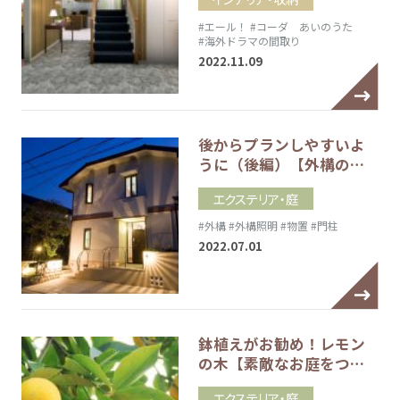
#エール！
#コーダ あいのうた
#海外ドラマの間取り
2022.11.09
後からプランしやすいよ
うに（後編）【外構の…
エクステリア・庭
#外構
#外構照明
#物置
#門柱
2022.07.01
鉢植えがお勧め！レモン
の木【素敵なお庭をつ…
エクステリア・庭