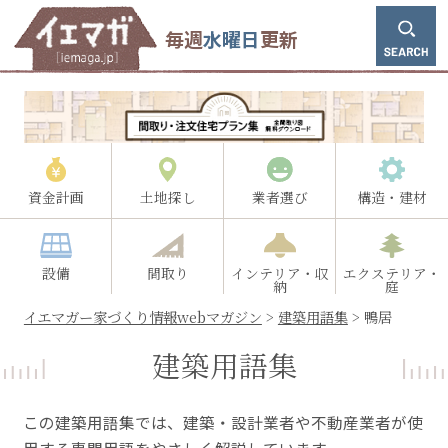
毎週
水曜日
更新
資金計画
土地探し
業者選び
構造・建材
設備
間取り
インテリア・収
エクステリア・
納
庭
イエマガー家づくり情報webマガジン
>
建築用語集
>
鴨居
建築用語集
この建築用語集では、建築・設計業者や不動産業者が使