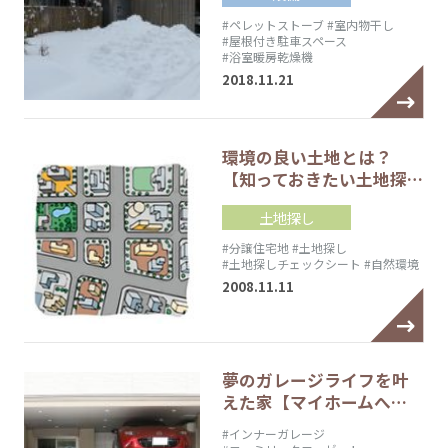
#ペレットストーブ
#室内物干し
#屋根付き駐車スペース
#浴室暖房乾燥機
2018.11.21
環境の良い土地とは？
【知っておきたい土地探…
土地探し
#分譲住宅地
#土地探し
#土地探しチェックシート
#自然環境
2008.11.11
夢のガレージライフを叶
えた家【マイホームへ…
#インナーガレージ