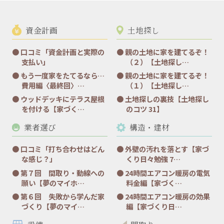
資金計画
土地探し
口コミ「資金計画と実際の
親の土地に家を建てるぞ！
支払い」
（２）【土地探し…
もう一度家をたてるなら…
親の土地に家を建てるぞ！
費用編〈最終回〉…
（１）【土地探し…
ウッドデッキにテラス屋根
土地探しの裏技【土地探し
を付ける【家づく…
のコツ 31】
業者選び
構造・建材
口コミ「打ち合わせはどん
外壁の汚れを落とす【家づ
な感じ？」
くり日々勉強 7…
第７回 間取り・動線への
24時間エアコン暖房の電気
願い【夢のマイホ…
料金編【家づく…
第６回 失敗から学んだ家
24時間エアコン暖房の効果
づくり【夢のマイ…
編【家づくり日…