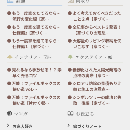
設備
間取り
もう一度家をたてるなら…
よく考えておくべきだった
流行の変化編【家…
こと２点【家づく…
もう一度家を建てるなら…
全記事からベスト３発表！
仕様編2【家づく…
【家づくりの理想…
もう一度家を建てるなら…
大容量のリビング収納を使
仕様編１【家づく…
いこなす【家づく…
インテリア・収納
エクステリア・庭
売れるなら手放せる！？ 素
義務化された太陽光発電の
早く売るコツ
点検の実際【家づ…
万能！ファイルボックスの
シロアリ防除の見積もり比
使い道 vol.…
較と施工の注意点…
万能！ファイルボックスの
シンボルツリーの成功と失
使い道【片付く収…
敗 後編【家づく…
マンガ
お役立ち
お家大好き
家づくりノート