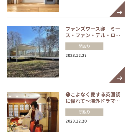
ファンズワース邸 ミー
ス・ファン・デル・ロ…
間取り
2023.12.27
❶こよなく愛する英国調
に憧れて～海外ドラマ…
間取り
2023.12.20