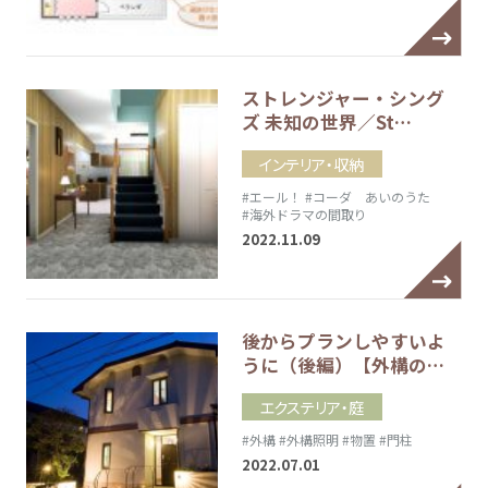
ストレンジャー・シング
ズ 未知の世界／St…
インテリア・収納
#エール！
#コーダ あいのうた
#海外ドラマの間取り
2022.11.09
後からプランしやすいよ
うに（後編）【外構の…
エクステリア・庭
#外構
#外構照明
#物置
#門柱
2022.07.01