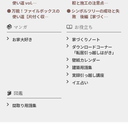
使い道 vol.…
較と施工の注意点…
万能！ファイルボックスの
シンボルツリーの成功と失
使い道【片付く収…
敗 後編【家づく…
マンガ
お役立ち
お家大好き
家づくりノート
ダウンロードコーナー
「転居引っ越しはがき」
壁紙カレンダー
建築用語集
実録引っ越し講座
イエ占い
図鑑
間取り用語集