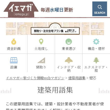
毎週
水曜日
更新
資金計画
土地探し
業者選び
構造・建材
設備
間取り
インテリア・収
エクステリア・
納
庭
イエマガー家づくり情報webマガジン
>
建築用語集
>
壁芯
建築用語集
この建築用語集では、建築・設計業者や不動産業者が使