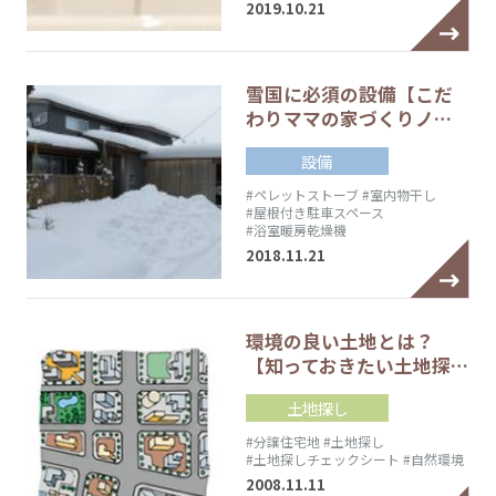
2019.10.21
雪国に必須の設備【こだ
わりママの家づくりノ…
設備
#ペレットストーブ
#室内物干し
#屋根付き駐車スペース
#浴室暖房乾燥機
2018.11.21
環境の良い土地とは？
【知っておきたい土地探…
土地探し
#分譲住宅地
#土地探し
#土地探しチェックシート
#自然環境
2008.11.11