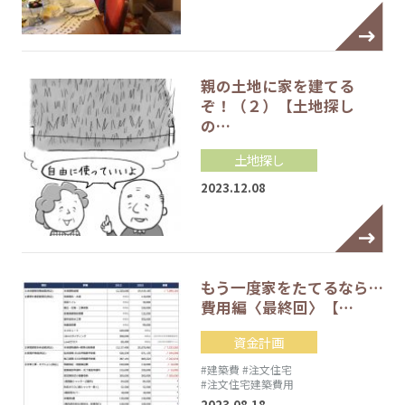
親の土地に家を建てる
ぞ！（２）【土地探し
の…
土地探し
2023.12.08
もう一度家をたてるなら…
費用編〈最終回〉【…
資金計画
#建築費
#注文住宅
#注文住宅建築費用
2023.08.18