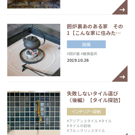
囲炉裏あのある家 その
1【こんな家に住みた…
設備
#囲炉裏
#暖房器具
2019.10.26
失敗しないタイル選び
〈後編〉【タイル探訪】
インテリア・収納
#アジアンスタイル
#タイル
#タイルの目地
#ブルックリンスタイル