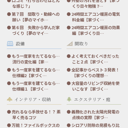
口コミ「打ち合わせはどん
外壁の汚れを落とす【家づ
な感じ？」
くり日々勉強 7…
第７回 間取り・動線への
24時間エアコン暖房の電気
願い【夢のマイホ…
料金編【家づく…
第６回 失敗から学んだ家
24時間エアコン暖房の効果
づくり【夢のマイ…
編【家づくり日…
設備
間取り
もう一度家をたてるなら…
よく考えておくべきだった
流行の変化編【家…
こと２点【家づく…
もう一度家を建てるなら…
全記事からベスト３発表！
仕様編2【家づく…
【家づくりの理想…
もう一度家を建てるなら…
大容量のリビング収納を使
仕様編１【家づく…
いこなす【家づく…
インテリア・収納
エクステリア・庭
売れるなら手放せる！？ 素
義務化された太陽光発電の
早く売るコツ
点検の実際【家づ…
万能！ファイルボックスの
シロアリ防除の見積もり比