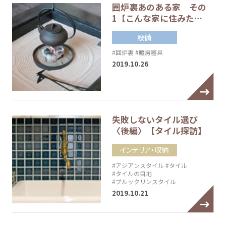
囲炉裏あのある家 その
1【こんな家に住みた…
設備
#囲炉裏
#暖房器具
2019.10.26
失敗しないタイル選び
〈後編〉【タイル探訪】
インテリア・収納
#アジアンスタイル
#タイル
#タイルの目地
#ブルックリンスタイル
2019.10.21