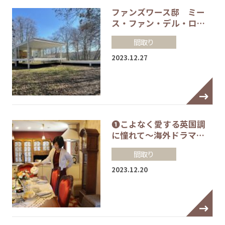
ファンズワース邸 ミー
ス・ファン・デル・ロ…
間取り
2023.12.27
❶こよなく愛する英国調
に憧れて～海外ドラマ…
間取り
2023.12.20