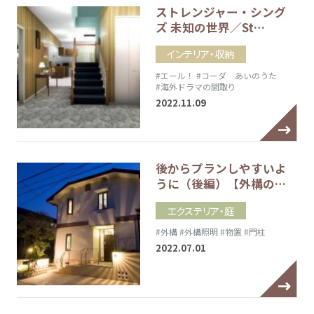
ストレンジャー・シング
ズ 未知の世界／St…
インテリア・収納
#エール！
#コーダ あいのうた
#海外ドラマの間取り
2022.11.09
後からプランしやすいよ
うに（後編）【外構の…
エクステリア・庭
#外構
#外構照明
#物置
#門柱
2022.07.01