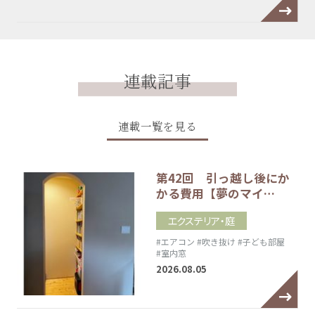
連載記事
連載一覧を見る
第42回 引っ越し後にか
かる費用【夢のマイ…
エクステリア・庭
#エアコン
#吹き抜け
#子ども部屋
#室内窓
2026.08.05