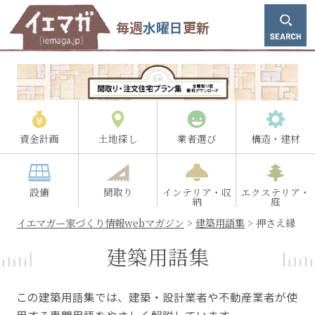
毎週
水曜日
更新
資金計画
土地探し
業者選び
構造・建材
設備
間取り
インテリア・収
エクステリア・
納
庭
イエマガー家づくり情報webマガジン
>
建築用語集
>
押さえ縁
建築用語集
この建築用語集では、建築・設計業者や不動産業者が使