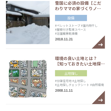
雪国に必須の設備【こだ
わりママの家づくりノ…
設備
#ペレットストーブ
#室内物干し
#屋根付き駐車スペース
#浴室暖房乾燥機
2018.11.21
環境の良い土地とは？
【知っておきたい土地探…
土地探し
#分譲住宅地
#土地探し
#土地探しチェックシート
#自然環境
2008.11.11