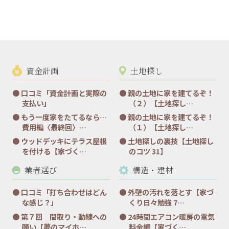
資金計画
土地探し
口コミ「資金計画と実際の
親の土地に家を建てるぞ！
支払い」
（２）【土地探し…
もう一度家をたてるなら…
親の土地に家を建てるぞ！
費用編〈最終回〉…
（１）【土地探し…
ウッドデッキにテラス屋根
土地探しの裏技【土地探し
を付ける【家づく…
のコツ 31】
業者選び
構造・建材
口コミ「打ち合わせはどん
外壁の汚れを落とす【家づ
な感じ？」
くり日々勉強 7…
第７回 間取り・動線への
24時間エアコン暖房の電気
願い【夢のマイホ…
料金編【家づく…