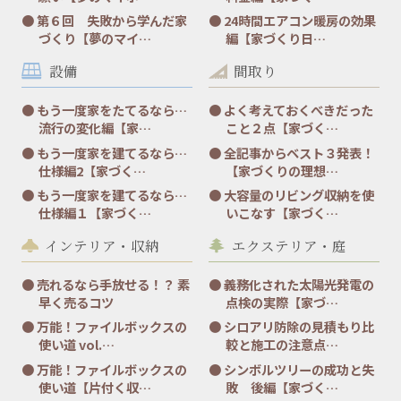
第６回 失敗から学んだ家
24時間エアコン暖房の効果
づくり【夢のマイ…
編【家づくり日…
設備
間取り
もう一度家をたてるなら…
よく考えておくべきだった
流行の変化編【家…
こと２点【家づく…
もう一度家を建てるなら…
全記事からベスト３発表！
仕様編2【家づく…
【家づくりの理想…
もう一度家を建てるなら…
大容量のリビング収納を使
仕様編１【家づく…
いこなす【家づく…
インテリア・収納
エクステリア・庭
売れるなら手放せる！？ 素
義務化された太陽光発電の
早く売るコツ
点検の実際【家づ…
万能！ファイルボックスの
シロアリ防除の見積もり比
使い道 vol.…
較と施工の注意点…
万能！ファイルボックスの
シンボルツリーの成功と失
使い道【片付く収…
敗 後編【家づく…