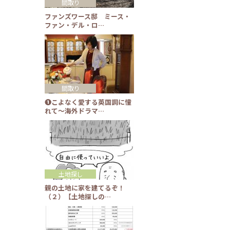
間取り
ファンズワース邸 ミース・
ファン・デル・ロ…
間取り
❶こよなく愛する英国調に憧
れて～海外ドラマ…
土地探し
親の土地に家を建てるぞ！
（２）【土地探しの…