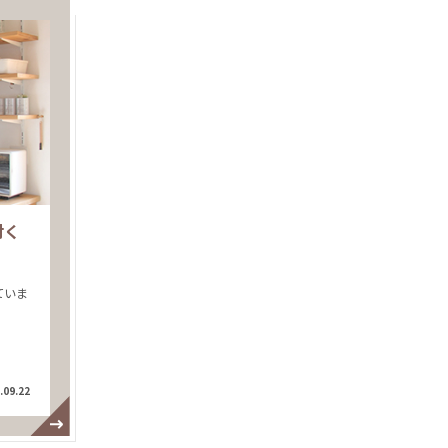
付く
ていま
.09.22