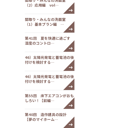
間取り・みんなの洗面室
（2）応用編 vol…
間取り・みんなの洗面室
（1）基本プラン編 …
第41回 夏を快適に過ごす
湿度のコントロ…
46）太陽光発電と蓄電池の後
付けを検討する…
46）太陽光発電と蓄電池の後
付けを検討する…
第55回 床下エアコンがおも
しろい！【前編…
第40回 造作建具の設計
【夢のマイホーム…