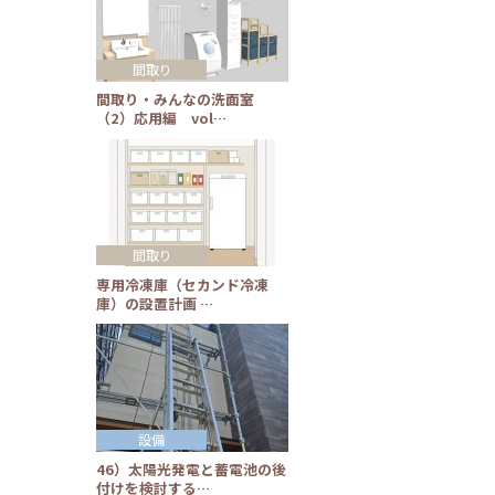
間取り
間取り・みんなの洗面室
（2）応用編 vol…
間取り
専用冷凍庫（セカンド冷凍
庫）の設置計画 …
設備
46）太陽光発電と蓄電池の後
付けを検討する…