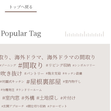
トップへ戻る
Popular Tag
取り、海外ドラマ、海外ドラマの間取り
間取り
リビング収納
ゾーニング
シンボルツリー
吹き抜け
パントリー
施主支給
キッチン設備
屋根裏部屋
対面式キッチン
室内物干し
分離発注
ランドリールーム
室内窓
外構
土地探し
片付け
マ
玄関アプローチ
間仕切り収納
クローゼット