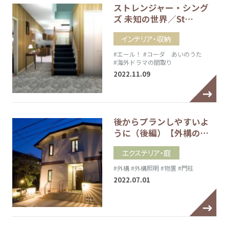
ストレンジャー・シング
ズ 未知の世界／St…
インテリア・収納
#エール！
#コーダ あいのうた
#海外ドラマの間取り
2022.11.09
後からプランしやすいよ
うに（後編）【外構の…
エクステリア・庭
#外構
#外構照明
#物置
#門柱
2022.07.01