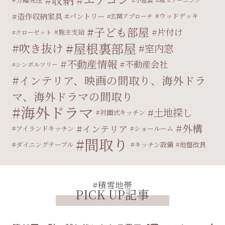
造作収納家具
パントリー
ウッドデッキ
玄関アプローチ
子ども部屋
片付け
施主支給
クローゼット
屋根裏部屋
吹き抜け
室内窓
不動産情報
不動産会社
シンボルツリー
インテリア、映画の間取り、海外ドラ
マ、海外ドラマの間取り
海外ドラマ
土地探し
対面式キッチン
外構
インテリア
アイランドキッチン
ショールーム
間取り
ダイニングテーブル
キッチン設備
地盤改良
#積雪地帯
PICK UP記事