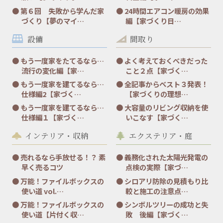
第６回 失敗から学んだ家
24時間エアコン暖房の効果
づくり【夢のマイ…
編【家づくり日…
設備
間取り
もう一度家をたてるなら…
よく考えておくべきだった
流行の変化編【家…
こと２点【家づく…
もう一度家を建てるなら…
全記事からベスト３発表！
仕様編2【家づく…
【家づくりの理想…
もう一度家を建てるなら…
大容量のリビング収納を使
仕様編１【家づく…
いこなす【家づく…
インテリア・収納
エクステリア・庭
売れるなら手放せる！？ 素
義務化された太陽光発電の
早く売るコツ
点検の実際【家づ…
万能！ファイルボックスの
シロアリ防除の見積もり比
使い道 vol.…
較と施工の注意点…
万能！ファイルボックスの
シンボルツリーの成功と失
使い道【片付く収…
敗 後編【家づく…