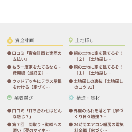
資金計画
土地探し
口コミ「資金計画と実際の
親の土地に家を建てるぞ！
支払い」
（２）【土地探し…
もう一度家をたてるなら…
親の土地に家を建てるぞ！
費用編〈最終回〉…
（１）【土地探し…
ウッドデッキにテラス屋根
土地探しの裏技【土地探し
を付ける【家づく…
のコツ 31】
業者選び
構造・建材
口コミ「打ち合わせはどん
外壁の汚れを落とす【家づ
な感じ？」
くり日々勉強 7…
第７回 間取り・動線への
24時間エアコン暖房の電気
願い【夢のマイホ…
料金編【家づく…