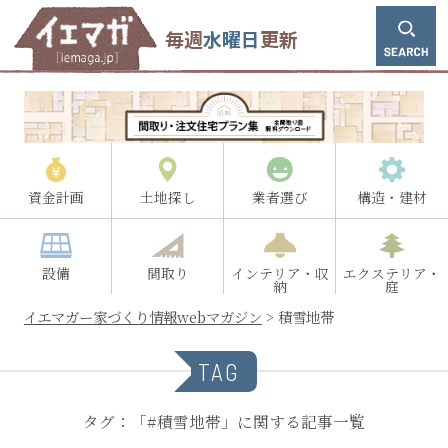
毎週
水曜日
更新
資金計画
土地探し
業者選び
構造・建材
設備
間取り
インテリア・収
エクステリア・
納
庭
イエマガー家づくり情報webマガジン
>
積雪地帯
TAG
タグ：「#積雪地帯」に関する記事一覧