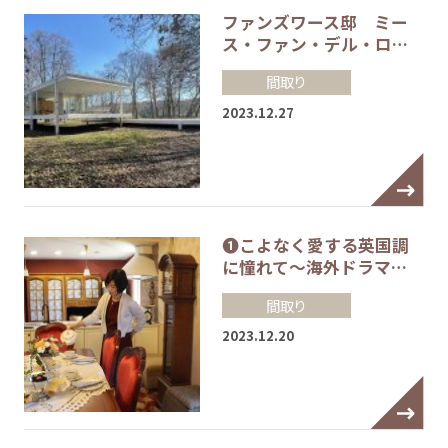
ファンズワース邸 ミー
ス・ファン・デル・ロ…
間取り
2023.12.27
❶こよなく愛する英国調
に憧れて～海外ドラマ…
間取り
2023.12.20