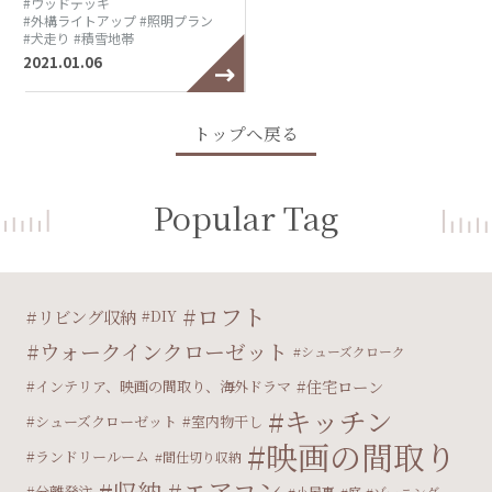
#ウッドデッキ
#外構ライトアップ
#照明プラン
#犬走り
#積雪地帯
2021.01.06
トップへ戻る
Popular Tag
ロフト
リビング収納
DIY
ウォークインクローゼット
シューズクローク
住宅ローン
インテリア、映画の間取り、海外ドラマ
キッチン
シューズクローゼット
室内物干し
映画の間取り
ランドリールーム
間仕切り収納
エアコン
収納
分離発注
小屋裏
庭
ゾーニング