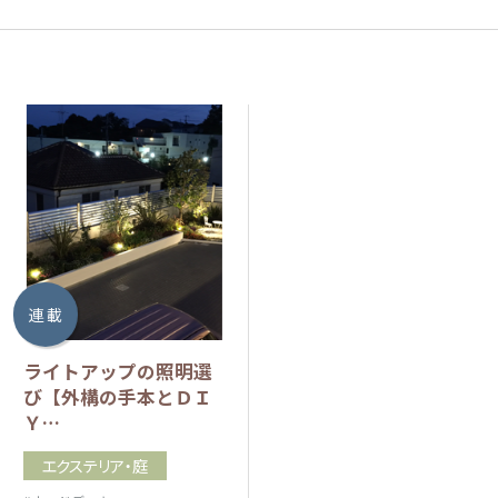
連 載
ライトアップの照明選
び【外構の手本とＤＩ
Ｙ…
エクステリア・庭