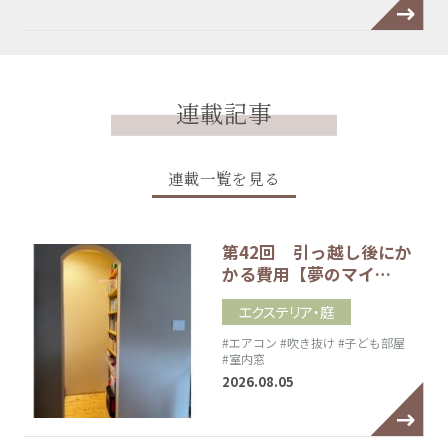
連載記事
連載一覧を見る
第42回 引っ越し後にか
かる費用【夢のマイ…
エクステリア・庭
#エアコン
#吹き抜け
#子ども部屋
#室内窓
2026.08.05