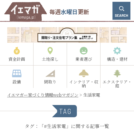
毎週
水曜日
更新
資金計画
土地探し
業者選び
構造・建材
設備
間取り
インテリア・収
エクステリア・
納
庭
イエマガー家づくり情報webマガジン
>
生活家電
TAG
タグ：「#生活家電」に関する記事一覧