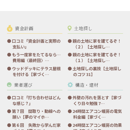
資金計画
土地探し
口コミ「資金計画と実際の
親の土地に家を建てるぞ！
支払い」
（２）【土地探し…
もう一度家をたてるなら…
親の土地に家を建てるぞ！
費用編〈最終回〉…
（１）【土地探し…
ウッドデッキにテラス屋根
土地探しの裏技【土地探し
を付ける【家づく…
のコツ 31】
業者選び
構造・建材
口コミ「打ち合わせはどん
外壁の汚れを落とす【家づ
な感じ？」
くり日々勉強 7…
第７回 間取り・動線への
24時間エアコン暖房の電気
願い【夢のマイホ…
料金編【家づく…
第６回 失敗から学んだ家
24時間エアコン暖房の効果