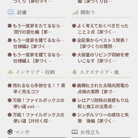
づくり【夢のマイ…
編【家づくり日…
設備
間取り
もう一度家をたてるなら…
よく考えておくべきだった
流行の変化編【家…
こと２点【家づく…
もう一度家を建てるなら…
全記事からベスト３発表！
仕様編2【家づく…
【家づくりの理想…
もう一度家を建てるなら…
大容量のリビング収納を使
仕様編１【家づく…
いこなす【家づく…
インテリア・収納
エクステリア・庭
売れるなら手放せる！？ 素
義務化された太陽光発電の
早く売るコツ
点検の実際【家づ…
万能！ファイルボックスの
シロアリ防除の見積もり比
使い道 vol.…
較と施工の注意点…
万能！ファイルボックスの
シンボルツリーの成功と失
使い道【片付く収…
敗 後編【家づく…
マンガ
お役立ち