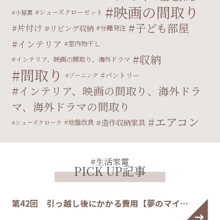
映画の間取り
シューズクローゼット
小屋裏
子ども部屋
片付け
リビング収納
分離発注
インテリア
室内物干し
収納
インテリア、映画の間取り、海外ドラマ
間取り
パントリー
ゾーニング
インテリア、映画の間取り、海外ドラ
マ、海外ドラマの間取り
エアコン
造作収納家具
地盤改良
シューズクローク
#生活家電
PICK UP記事
第42回 引っ越し後にかかる費用【夢のマイ…