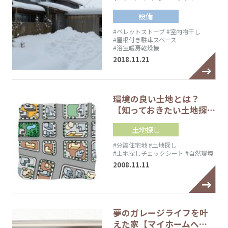
設備
#ペレットストーブ
#室内物干し
#屋根付き駐車スペース
#浴室暖房乾燥機
2018.11.21
環境の良い土地とは？
【知っておきたい土地探…
土地探し
#分譲住宅地
#土地探し
#土地探しチェックシート
#自然環境
2008.11.11
夢のガレージライフを叶
えた家【マイホームへ…