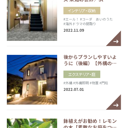
インテリア・収納
#エール！
#コーダ あいのうた
#海外ドラマの間取り
2022.11.09
後からプランしやすいよ
うに（後編）【外構の…
エクステリア・庭
#外構
#外構照明
#物置
#門柱
2022.07.01
鉢植えがお勧め！レモン
の木【素敵なお庭をつ…