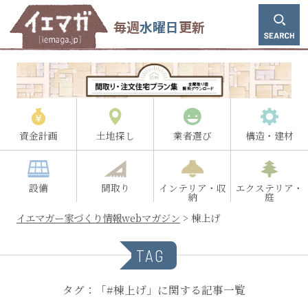
毎週
水曜日
更新
資金計画
土地探し
業者選び
構造・建材
設備
間取り
インテリア・収
エクステリア・
納
庭
イエマガー家づくり情報webマガジン
>
棟上げ
TAG
タグ：「#棟上げ」に関する記事一覧