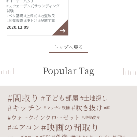
#コーナーハンチ
#スウェーデン式サウンディング
試験
#ベタ基礎
#上棟式
#地盤改良
#地盤調査
#棟上げ
#配筋工事
2020.12.09
トップへ戻る
Popular Tag
間取り
子ども部屋
土地探し
キッチン
吹き抜け
キッチン設備
庭
ウォークインクローゼット
地盤改良
映画の間取り
エアコン
外構
DIY
シューズクローク
間仕切り収納