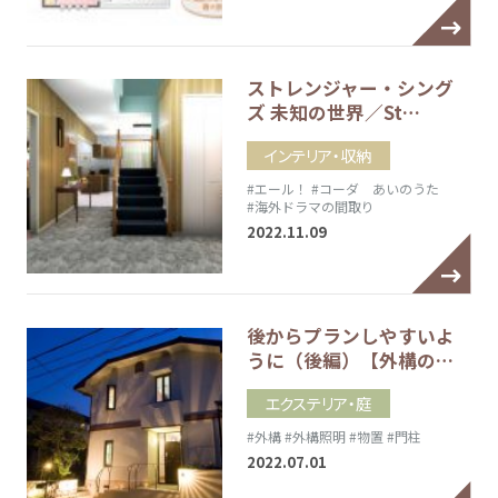
ストレンジャー・シング
ズ 未知の世界／St…
インテリア・収納
#エール！
#コーダ あいのうた
#海外ドラマの間取り
2022.11.09
後からプランしやすいよ
うに（後編）【外構の…
エクステリア・庭
#外構
#外構照明
#物置
#門柱
2022.07.01