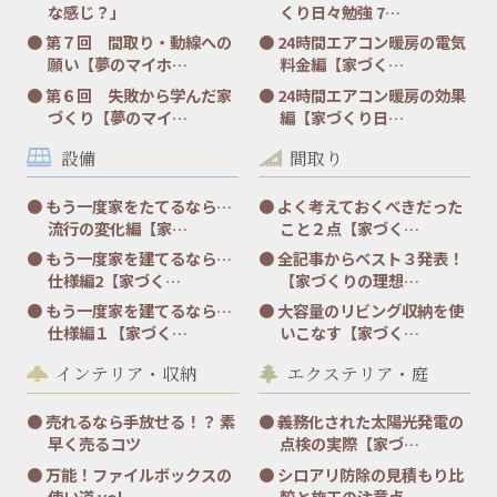
な感じ？」
くり日々勉強 7…
第７回 間取り・動線への
24時間エアコン暖房の電気
願い【夢のマイホ…
料金編【家づく…
第６回 失敗から学んだ家
24時間エアコン暖房の効果
づくり【夢のマイ…
編【家づくり日…
設備
間取り
もう一度家をたてるなら…
よく考えておくべきだった
流行の変化編【家…
こと２点【家づく…
もう一度家を建てるなら…
全記事からベスト３発表！
仕様編2【家づく…
【家づくりの理想…
もう一度家を建てるなら…
大容量のリビング収納を使
仕様編１【家づく…
いこなす【家づく…
インテリア・収納
エクステリア・庭
売れるなら手放せる！？ 素
義務化された太陽光発電の
早く売るコツ
点検の実際【家づ…
万能！ファイルボックスの
シロアリ防除の見積もり比
使い道 vol.…
較と施工の注意点…