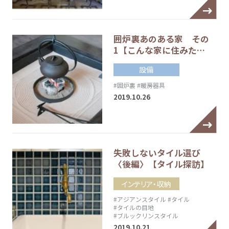
囲炉裏あのある家 その
1【こんな家に住みた…
設備
#囲炉裏
#暖房器具
2019.10.26
失敗しないタイル選び
〈後編〉【タイル探訪】
インテリア・収納
#アジアンスタイル
#タイル
#タイルの目地
#ブルックリンスタイル
2019.10.21