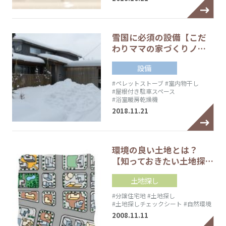
雪国に必須の設備【こだ
わりママの家づくりノ…
設備
#ペレットストーブ
#室内物干し
#屋根付き駐車スペース
#浴室暖房乾燥機
2018.11.21
環境の良い土地とは？
【知っておきたい土地探…
土地探し
#分譲住宅地
#土地探し
#土地探しチェックシート
#自然環境
2008.11.11