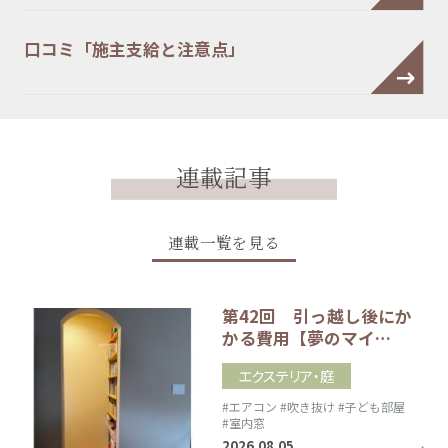
口コミ「施主支給と注意点」
連載記事
連載一覧を見る
第42回 引っ越し後にか
かる費用【夢のマイ…
エクステリア・庭
#エアコン
#吹き抜け
#子ども部屋
#室内窓
2026.08.05