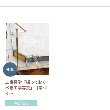
連 載
工事見学「撮っておく
べき工事写真」【家づ
く…
構造・建材