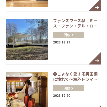
ファンズワース邸 ミー
ス・ファン・デル・ロ…
間取り
2023.12.27
❶こよなく愛する英国調
に憧れて～海外ドラマ…
間取り
2023.12.20