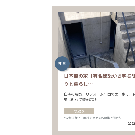
連 載
日本橋の家【有名建築から学ぶ
りと暮らし…
自宅の新築、リフォーム計画の第一歩に、
築に触れて夢を広げ…
間取り
#安藤忠雄
#日本橋の家
#有名建築
#間取り
2022