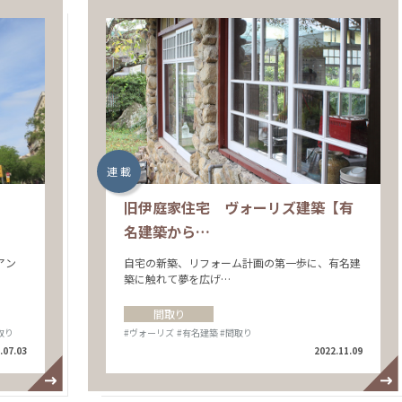
連 載
ト
旧伊庭家住宅 ヴォーリズ建築【有
名建築から…
アン
自宅の新築、リフォーム計画の第一歩に、有名建
築に触れて夢を広げ…
間取り
取り
#ヴォーリズ
#有名建築
#間取り
.07.03
2022.11.09