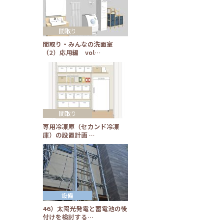
間取り
間取り・みんなの洗面室
（2）応用編 vol…
間取り
専用冷凍庫（セカンド冷凍
庫）の設置計画 …
設備
46）太陽光発電と蓄電池の後
付けを検討する…