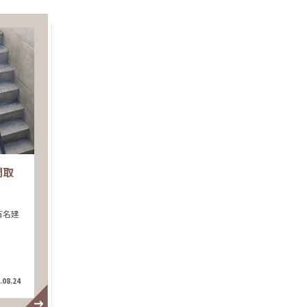
間取
有名建
.08.24