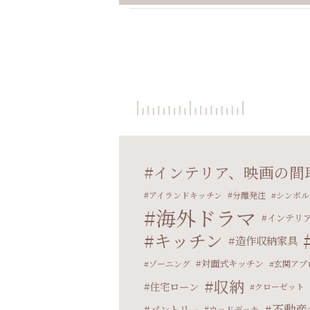
インテリア、映画の間
アイランドキッチン
分離発注
シンボル
海外ドラマ
インテリ
キッチン
造作収納家具
対面式キッチン
ゾーニング
玄関アプ
収納
住宅ローン
クローゼット
不動産
パントリー
ウッドデッキ