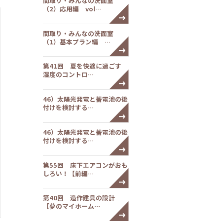
間取り・みんなの洗面室
（2）応用編 vol…
間取り・みんなの洗面室
（1）基本プラン編 …
第41回 夏を快適に過ごす
湿度のコントロ…
46）太陽光発電と蓄電池の後
付けを検討する…
46）太陽光発電と蓄電池の後
付けを検討する…
第55回 床下エアコンがおも
しろい！【前編…
第40回 造作建具の設計
【夢のマイホーム…