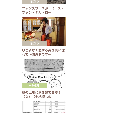
間取り
ファンズワース邸 ミース・
ファン・デル・ロ…
間取り
❶こよなく愛する英国調に憧
れて～海外ドラマ…
土地探し
親の土地に家を建てるぞ！
（２）【土地探しの…