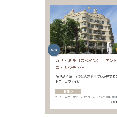
連 載
カサ・ミラ（スペイン） アン
ニ・ガウディ…
20世紀初頭、すでに名声を得ていた建築家
トニ・ガウディは、…
間取り
#アントニオ・ガウディ
#カサ・ミラ
#有名建築
#間
2023