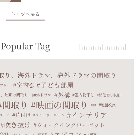
トップへ戻る
Popular Tag
取り、海外ドラマ、海外ドラマの間取り
子ども部屋
室内窓
ツリー
外構
ア、映画の間取り、海外ドラマ
室内物干し
間仕切り収納
間取り
映画の間取り
庭
地盤改良
インテリア
片付け
ローチ
ランドリールーム
吹き抜け
ウォークインクローゼット
エアコン
会社
DIY
ショールーム
小屋裏