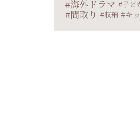
海外ドラマ
子ど
間取り
キ
収納