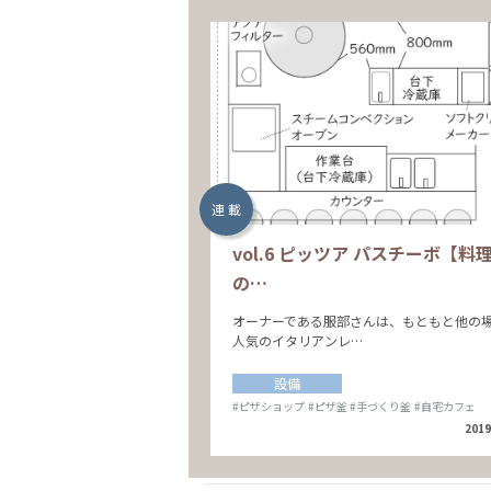
連 載
vol.6 ピッツア パスチーボ【料
の…
オーナーである服部さんは、もともと他の
人気のイタリアンレ…
設備
#ピザショップ
#ピザ釜
#手づくり釜
#自宅カフェ
2019