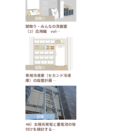
間取り
間取り・みんなの洗面室
（2）応用編 vol…
間取り
専用冷凍庫（セカンド冷凍
庫）の設置計画 …
設備
46）太陽光発電と蓄電池の後
付けを検討する…