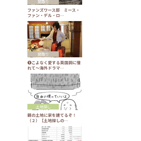
間取り
ファンズワース邸 ミース・
ファン・デル・ロ…
間取り
❶こよなく愛する英国調に憧
れて～海外ドラマ…
土地探し
親の土地に家を建てるぞ！
（２）【土地探しの…