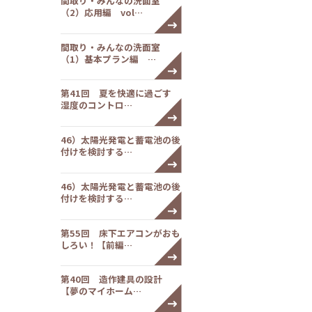
間取り・みんなの洗面室
（2）応用編 vol…
間取り・みんなの洗面室
（1）基本プラン編 …
第41回 夏を快適に過ごす
湿度のコントロ…
46）太陽光発電と蓄電池の後
付けを検討する…
46）太陽光発電と蓄電池の後
付けを検討する…
第55回 床下エアコンがおも
しろい！【前編…
第40回 造作建具の設計
【夢のマイホーム…