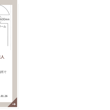
理人
場所で
.01.26