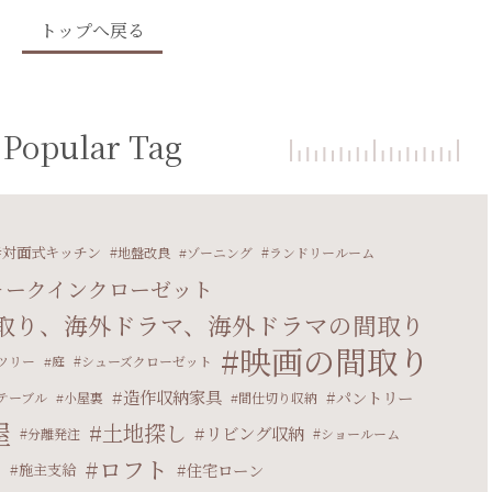
トップへ戻る
Popular Tag
対面式キッチン
地盤改良
ゾーニング
ランドリールーム
ォークインクローゼット
取り、海外ドラマ、海外ドラマの間取り
映画の間取り
ツリー
庭
シューズクローゼット
造作収納家具
パントリー
テーブル
小屋裏
間仕切り収納
屋
土地探し
リビング収納
分離発注
ショールーム
ロフト
住宅ローン
マ
施主支給