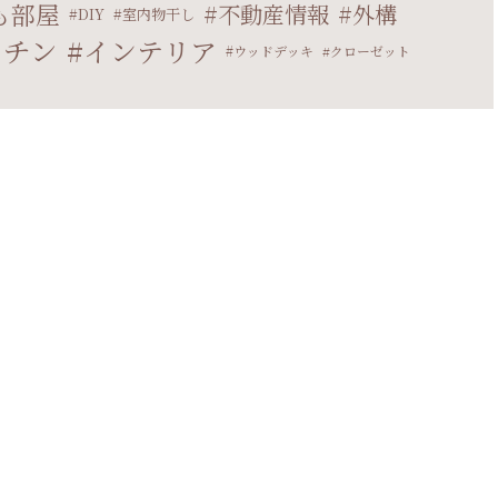
も部屋
不動産情報
外構
DIY
室内物干し
ッチン
インテリア
ウッドデッキ
クローゼット