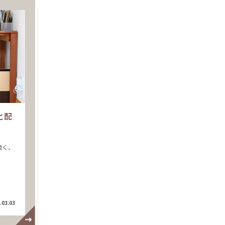
と配
強く、
.03.03