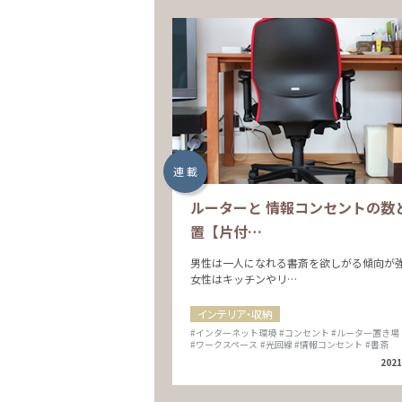
連 載
ルーターと 情報コンセントの数
置【片付…
男性は一人になれる書斎を欲しがる傾向が
女性はキッチンやリ…
インテリア・収納
#インターネット環境
#コンセント
#ルーター置き場
#ワークスペース
#光回線
#情報コンセント
#書斎
2021