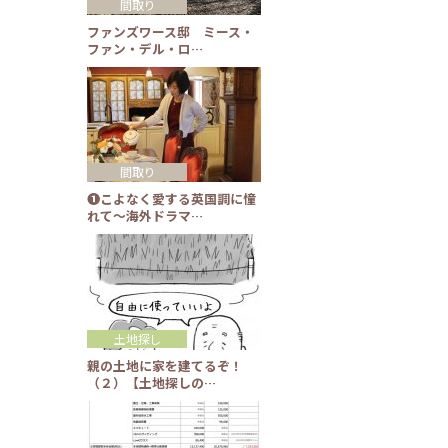
間取り
ファンズワース邸 ミース・
ファン・デル・ロ…
間取り
❶こよなく愛する英国調に憧
れて～海外ドラマ…
土地探し
親の土地に家を建てるぞ！
（２）【土地探しの…