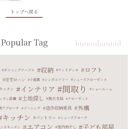
トップへ戻る
Popular Tag
収納
ロフト
ダイニングテーブル
ウッドデッキ
住宅ローン
マ
小屋裏
シンボルツリー
シューズクローゼット
間取り
インテリア
キッチン
ショールーム
土地探し
施主支給
ッチン設備
クローゼット
外構
造作収納家具
関アプローチ
ゾーニング
キッチン
パントリー
シューズクローク
エアコン
子ども部屋
室内物干し
ランドキッチン