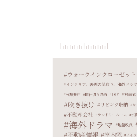
ウォークインクローゼット
インテリア、映画の間取り、海外ドラ
DIY
対面式
分離発注
間仕切り収納
吹き抜け
リビング収納
キ
不動産会社
ランドリールーム
玄
海外ドラマ
地盤改良
不動産情報
室内窓
アイ