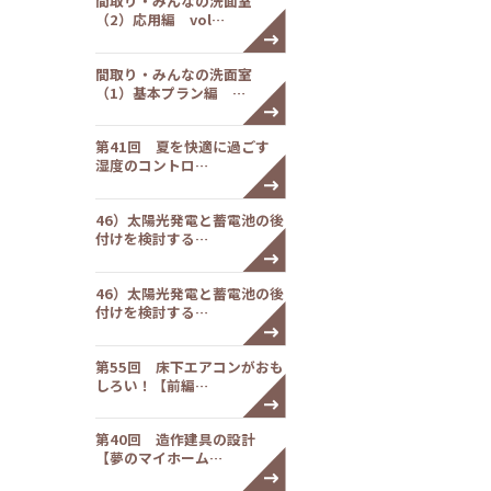
間取り・みんなの洗面室
（2）応用編 vol…
間取り・みんなの洗面室
（1）基本プラン編 …
第41回 夏を快適に過ごす
湿度のコントロ…
46）太陽光発電と蓄電池の後
付けを検討する…
46）太陽光発電と蓄電池の後
付けを検討する…
第55回 床下エアコンがおも
しろい！【前編…
第40回 造作建具の設計
【夢のマイホーム…