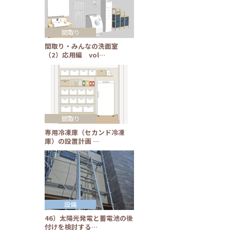
間取り
間取り・みんなの洗面室
（2）応用編 vol…
間取り
専用冷凍庫（セカンド冷凍
庫）の設置計画 …
設備
46）太陽光発電と蓄電池の後
付けを検討する…