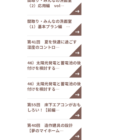
間取り・みんなの洗面室
（2）応用編 vol…
間取り・みんなの洗面室
（1）基本プラン編 …
第41回 夏を快適に過ごす
湿度のコントロ…
46）太陽光発電と蓄電池の後
付けを検討する…
46）太陽光発電と蓄電池の後
付けを検討する…
第55回 床下エアコンがおも
しろい！【前編…
第40回 造作建具の設計
【夢のマイホーム…