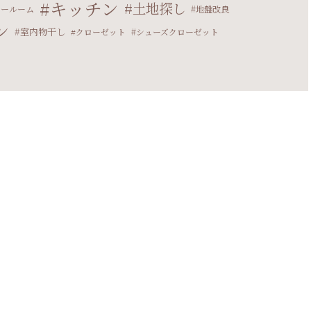
キッチン
土地探し
リールーム
地盤改良
ン
室内物干し
クローゼット
シューズクローゼット