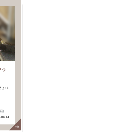
かっ
出され
義務
.04.14