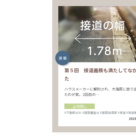
連 載
第５回 接道義務も満たしてな
た
ハウスメーカーに解約され、大海原に放り
たわが家。2回目の…
土地探し
#不動産会社
#建築審査会
#建築指導課
#接道
#接道
2023