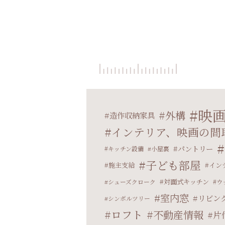
映
外構
造作収納家具
インテリア、映画の間
パントリー
キッチン設備
小屋裏
子ども部屋
施主支給
イン
対面式キッチン
シューズクローク
ウ
室内窓
リビン
シンボルツリー
ロフト
不動産情報
片