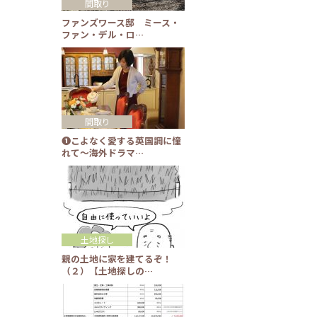
間取り
ファンズワース邸 ミース・
ファン・デル・ロ…
間取り
❶こよなく愛する英国調に憧
れて～海外ドラマ…
土地探し
親の土地に家を建てるぞ！
（２）【土地探しの…