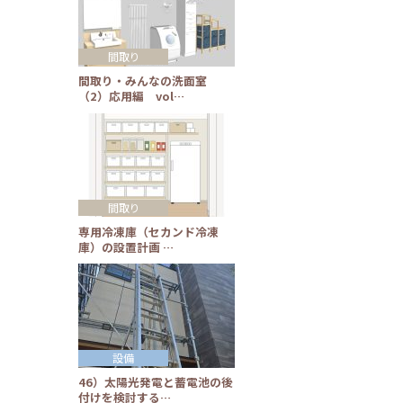
間取り
間取り・みんなの洗面室
（2）応用編 vol…
間取り
専用冷凍庫（セカンド冷凍
庫）の設置計画 …
設備
46）太陽光発電と蓄電池の後
付けを検討する…