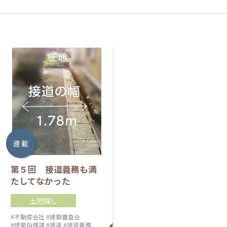
連 載
第５回 接道義務も満
たしてなかった
土地探し
#不動産会社
#建築審査会
#建築指導課
#接道
#接道義務