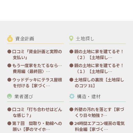
資金計画
土地探し
口コミ「資金計画と実際の
親の土地に家を建てるぞ！
支払い」
（２）【土地探し…
もう一度家をたてるなら…
親の土地に家を建てるぞ！
費用編〈最終回〉…
（１）【土地探し…
ウッドデッキにテラス屋根
土地探しの裏技【土地探し
を付ける【家づく…
のコツ 31】
業者選び
構造・建材
口コミ「打ち合わせはどん
外壁の汚れを落とす【家づ
な感じ？」
くり日々勉強 7…
第７回 間取り・動線への
24時間エアコン暖房の電気
願い【夢のマイホ…
料金編【家づく…