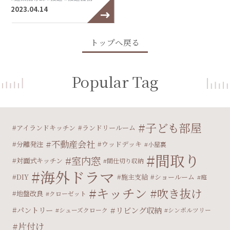
2023.04.14
トップへ戻る
Popular Tag
子ども部屋
アイランドキッチン
ランドリールーム
不動産会社
分離発注
ウッドデッキ
小屋裏
間取り
室内窓
対面式キッチン
間仕切り収納
海外ドラマ
DIY
施主支給
ショールーム
庭
キッチン
吹き抜け
地盤改良
クローゼット
パントリー
リビング収納
シューズクローク
シンボルツリー
片付け