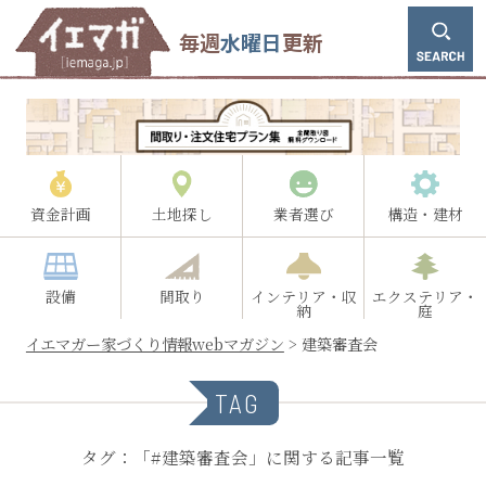
毎週
水曜日
更新
資金計画
土地探し
業者選び
構造・建材
設備
間取り
インテリア・収
エクステリア・
納
庭
イエマガー家づくり情報webマガジン
>
建築審査会
TAG
タグ：「#建築審査会」に関する記事一覧