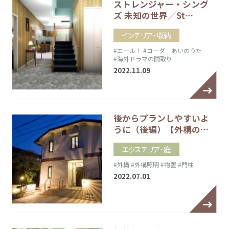
ストレンジャー・シング
ズ 未知の世界／St…
インテリア・収納
#エール！
#コーダ あいのうた
#海外ドラマの間取り
2022.11.09
後からプランしやすいよ
うに（後編）【外構の…
エクステリア・庭
#外構
#外構照明
#物置
#門柱
2022.07.01