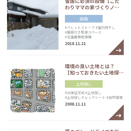
雪国に必須の設備【こだ
わりママの家づくりノ…
設備
#ペレットストーブ
#室内物干し
#屋根付き駐車スペース
#浴室暖房乾燥機
2018.11.21
環境の良い土地とは？
【知っておきたい土地探…
土地探し
#分譲住宅地
#土地探し
#土地探しチェックシート
#自然環境
2008.11.11