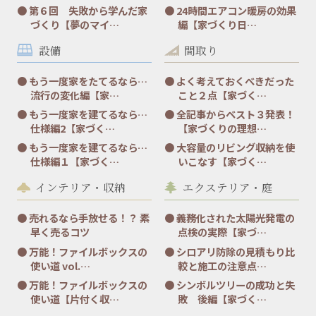
第６回 失敗から学んだ家
24時間エアコン暖房の効果
づくり【夢のマイ…
編【家づくり日…
設備
間取り
もう一度家をたてるなら…
よく考えておくべきだった
流行の変化編【家…
こと２点【家づく…
もう一度家を建てるなら…
全記事からベスト３発表！
仕様編2【家づく…
【家づくりの理想…
もう一度家を建てるなら…
大容量のリビング収納を使
仕様編１【家づく…
いこなす【家づく…
インテリア・収納
エクステリア・庭
売れるなら手放せる！？ 素
義務化された太陽光発電の
早く売るコツ
点検の実際【家づ…
万能！ファイルボックスの
シロアリ防除の見積もり比
使い道 vol.…
較と施工の注意点…
万能！ファイルボックスの
シンボルツリーの成功と失
使い道【片付く収…
敗 後編【家づく…