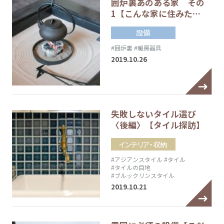
囲炉裏あのある家 その
1【こんな家に住みた…
設備
#囲炉裏
#暖房器具
2019.10.26
失敗しないタイル選び
〈後編〉【タイル探訪】
インテリア・収納
#アジアンスタイル
#タイル
#タイルの目地
#ブルックリンスタイル
2019.10.21