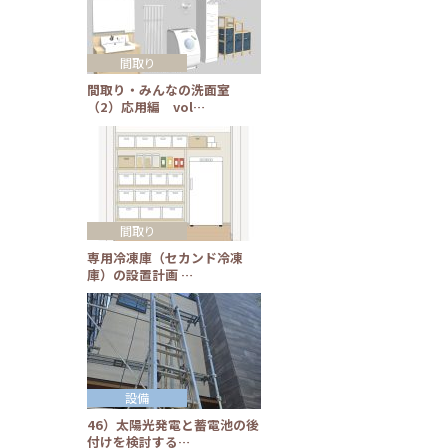
間取り
間取り・みんなの洗面室
（2）応用編 vol…
間取り
専用冷凍庫（セカンド冷凍
庫）の設置計画 …
設備
46）太陽光発電と蓄電池の後
付けを検討する…