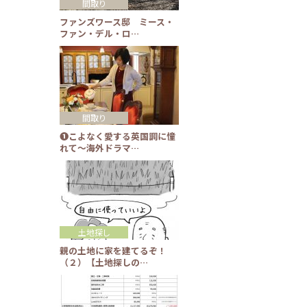
間取り
ファンズワース邸 ミース・
ファン・デル・ロ…
間取り
❶こよなく愛する英国調に憧
れて～海外ドラマ…
土地探し
親の土地に家を建てるぞ！
（２）【土地探しの…