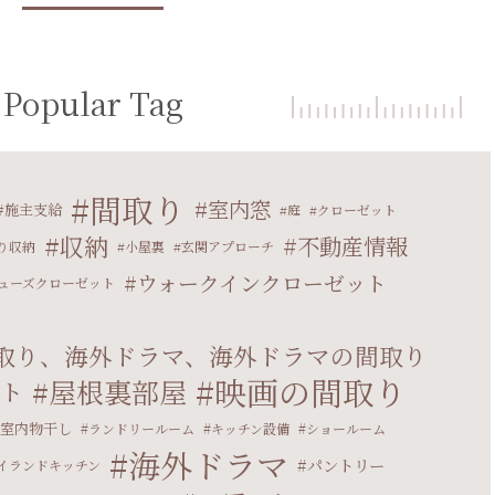
Popular Tag
間取り
室内窓
施主支給
庭
クローゼット
収納
不動産情報
り収納
小屋裏
玄関アプローチ
ウォークインクローゼット
ューズクローゼット
取り、海外ドラマ、海外ドラマの間取り
映画の間取り
屋根裏部屋
ト
室内物干し
ランドリールーム
キッチン設備
ショールーム
海外ドラマ
パントリー
イランドキッチン