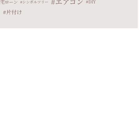
エアコン
住宅ローン
DIY
シンボルツリー
片付け
マ