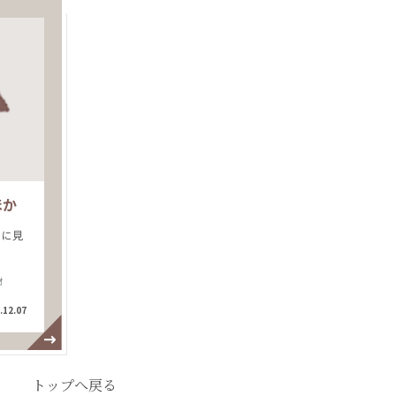
ほか
うに見
材
.12.07
トップへ戻る