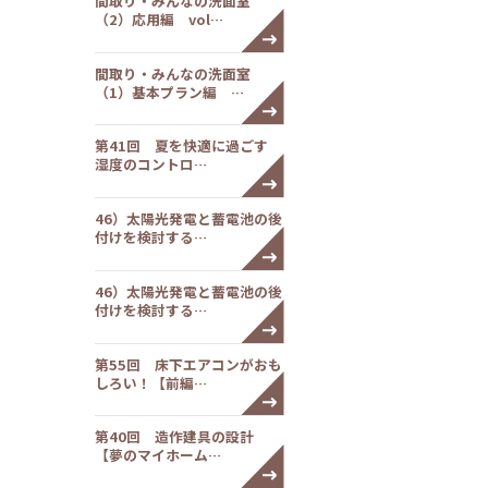
間取り・みんなの洗面室
（2）応用編 vol…
間取り・みんなの洗面室
（1）基本プラン編 …
第41回 夏を快適に過ごす
湿度のコントロ…
46）太陽光発電と蓄電池の後
付けを検討する…
46）太陽光発電と蓄電池の後
付けを検討する…
第55回 床下エアコンがおも
しろい！【前編…
第40回 造作建具の設計
【夢のマイホーム…