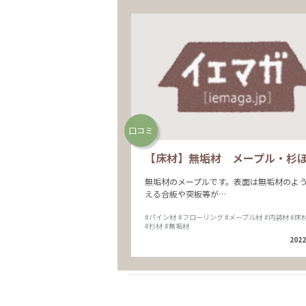
口コミ
【床材】無垢材 メープル・杉
無垢材のメープルです。表面は無垢材のよ
える合板や突板等が…
#パイン材
#フローリング
#メープル材
#内装材
#床
#杉材
#無垢材
2022