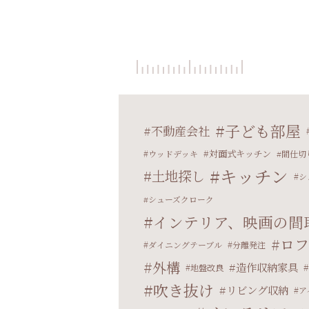
子ども部屋
不動産会社
対面式キッチン
ウッドデッキ
間仕切
キッチン
土地探し
シ
シューズクローク
インテリア、映画の間
ロフ
ダイニングテーブル
分離発注
外構
造作収納家具
地盤改良
吹き抜け
リビング収納
ア