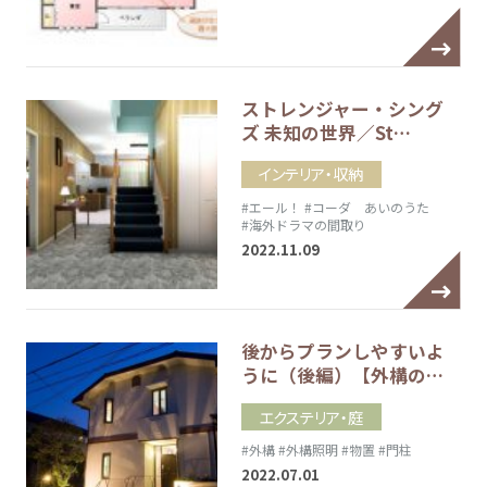
ストレンジャー・シング
ズ 未知の世界／St…
インテリア・収納
#エール！
#コーダ あいのうた
#海外ドラマの間取り
2022.11.09
後からプランしやすいよ
うに（後編）【外構の…
エクステリア・庭
#外構
#外構照明
#物置
#門柱
2022.07.01