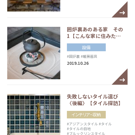
囲炉裏あのある家 その
1【こんな家に住みた…
設備
#囲炉裏
#暖房器具
2019.10.26
失敗しないタイル選び
〈後編〉【タイル探訪】
インテリア・収納
#アジアンスタイル
#タイル
#タイルの目地
#ブルックリンスタイル