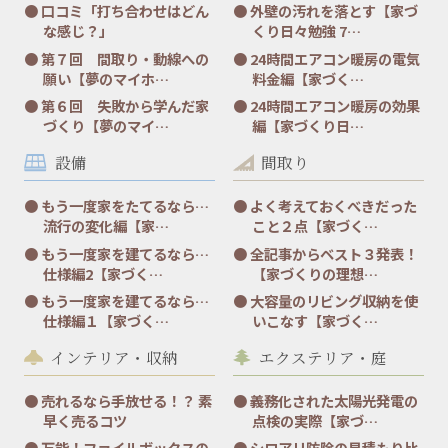
口コミ「打ち合わせはどん
外壁の汚れを落とす【家づ
な感じ？」
くり日々勉強 7…
第７回 間取り・動線への
24時間エアコン暖房の電気
願い【夢のマイホ…
料金編【家づく…
第６回 失敗から学んだ家
24時間エアコン暖房の効果
づくり【夢のマイ…
編【家づくり日…
設備
間取り
もう一度家をたてるなら…
よく考えておくべきだった
流行の変化編【家…
こと２点【家づく…
もう一度家を建てるなら…
全記事からベスト３発表！
仕様編2【家づく…
【家づくりの理想…
もう一度家を建てるなら…
大容量のリビング収納を使
仕様編１【家づく…
いこなす【家づく…
インテリア・収納
エクステリア・庭
売れるなら手放せる！？ 素
義務化された太陽光発電の
早く売るコツ
点検の実際【家づ…
万能！ファイルボックスの
シロアリ防除の見積もり比