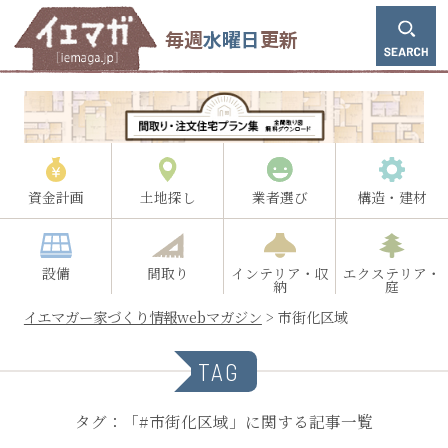
毎週
水曜日
更新
資金計画
土地探し
業者選び
構造・建材
設備
間取り
インテリア・収
エクステリア・
納
庭
イエマガー家づくり情報webマガジン
>
市街化区域
TAG
タグ：「#市街化区域」に関する記事一覧