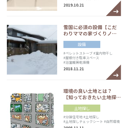
2019.10.21
雪国に必須の設備【こだ
わりママの家づくりノ…
設備
#ペレットストーブ
#室内物干し
#屋根付き駐車スペース
#浴室暖房乾燥機
2018.11.21
環境の良い土地とは？
【知っておきたい土地探…
土地探し
#分譲住宅地
#土地探し
#土地探しチェックシート
#自然環境
2008.11.11