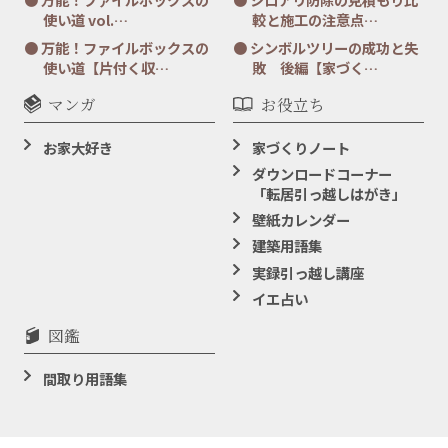
使い道 vol.…
較と施工の注意点…
万能！ファイルボックスの
シンボルツリーの成功と失
使い道【片付く収…
敗 後編【家づく…
マンガ
お役立ち
お家大好き
家づくりノート
ダウンロードコーナー
「転居引っ越しはがき」
壁紙カレンダー
建築用語集
実録引っ越し講座
イエ占い
図鑑
間取り用語集