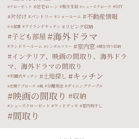
住宅ローン
施主支給
DIY
クローゼット
シューズクローク
不動産情報
片付け
パントリー
ショールーム
リビング収納
アイランドキッチン
小屋裏
海外ドラマ
子ども部屋
室内窓
ランドリールーム
シンボルツリー
間仕切り収納
インテリア、映画の間取り、海外ドラ
マ、海外ドラマの間取り
キッチン
土地探し
対面式キッチン
分離発注
ダイニングテーブル
玄関アプローチ
庭
映画の間取り
収納
シューズクローゼット
ウッドデッキ
室内物干し
間取り