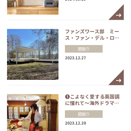
ファンズワース邸 ミー
ス・ファン・デル・ロ…
間取り
2023.12.27
❶こよなく愛する英国調
に憧れて～海外ドラマ…
間取り
2023.12.20