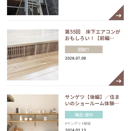
第55回 床下エアコンが
おもしろい！【前編…
間取り
2026.07.08
サンゲツ【後編】／住ま
いのショールーム体験…
構造・建材
#サンゲツ
#壁紙
2024.03.13