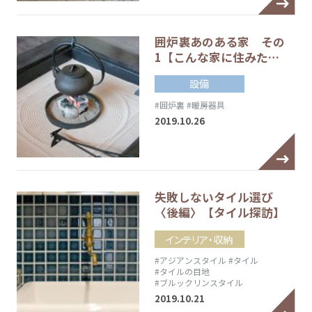
囲炉裏あのある家 その
1【こんな家に住みた…
設備
#囲炉裏
#暖房器具
2019.10.26
失敗しないタイル選び
〈後編〉【タイル探訪】
インテリア・収納
#アジアンスタイル
#タイル
#タイルの目地
#ブルックリンスタイル
2019.10.21