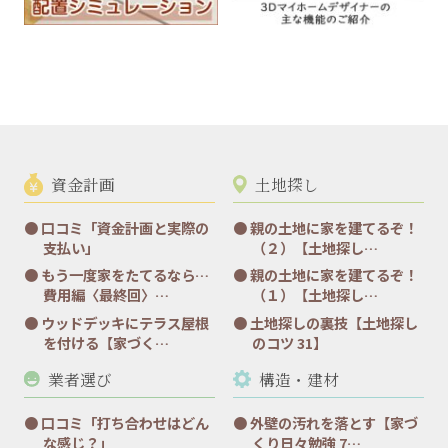
資金計画
土地探し
口コミ「資金計画と実際の
親の土地に家を建てるぞ！
支払い」
（２）【土地探し…
もう一度家をたてるなら…
親の土地に家を建てるぞ！
費用編〈最終回〉…
（１）【土地探し…
ウッドデッキにテラス屋根
土地探しの裏技【土地探し
を付ける【家づく…
のコツ 31】
業者選び
構造・建材
口コミ「打ち合わせはどん
外壁の汚れを落とす【家づ
な感じ？」
くり日々勉強 7…