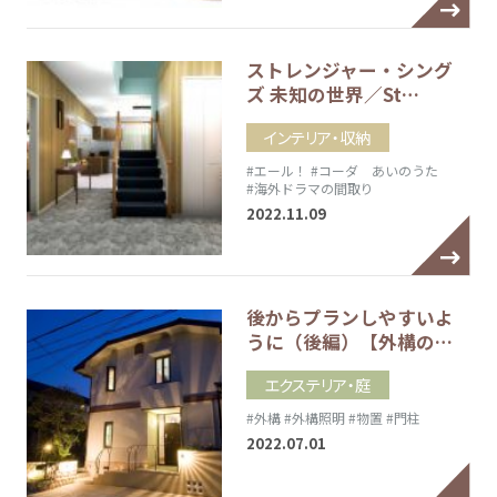
ストレンジャー・シング
ズ 未知の世界／St…
インテリア・収納
#エール！
#コーダ あいのうた
#海外ドラマの間取り
2022.11.09
後からプランしやすいよ
うに（後編）【外構の…
エクステリア・庭
#外構
#外構照明
#物置
#門柱
2022.07.01