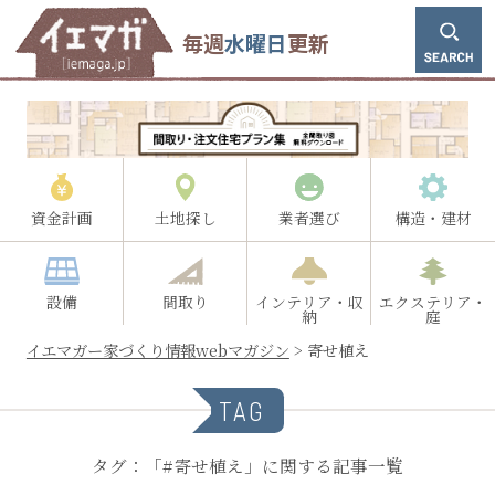
毎週
水曜日
更新
資金計画
土地探し
業者選び
構造・建材
設備
間取り
インテリア・収
エクステリア・
納
庭
イエマガー家づくり情報webマガジン
>
寄せ植え
TAG
タグ：「#寄せ植え」に関する記事一覧