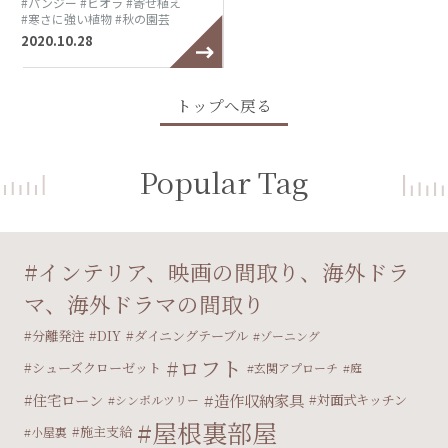
#パンジー
#ビオラ
#寄せ植え
#寒さに強い植物
#秋の園芸
2020.10.28
トップへ戻る
Popular Tag
インテリア、映画の間取り、海外ドラ
マ、海外ドラマの間取り
分離発注
DIY
ダイニングテーブル
ゾーニング
ロフト
シューズクローゼット
玄関アプローチ
庭
住宅ローン
造作収納家具
対面式キッチン
シンボルツリー
屋根裏部屋
施主支給
小屋裏