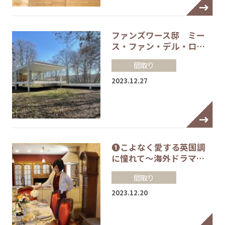
ファンズワース邸 ミー
ス・ファン・デル・ロ…
間取り
2023.12.27
❶こよなく愛する英国調
に憧れて～海外ドラマ…
間取り
2023.12.20