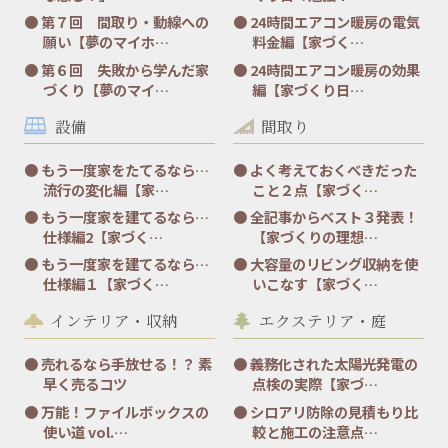
第７回 間取り・動線への
24時間エアコン暖房の電気
願い【夢のマイホ…
料金編【家づく…
第６回 失敗から学んだ家
24時間エアコン暖房の効果
づくり【夢のマイ…
編【家づくり日…
設備
間取り
もう一度家をたてるなら…
よく考えておくべきだった
流行の変化編【家…
こと２点【家づく…
もう一度家を建てるなら…
全記事からベスト３発表！
仕様編2【家づく…
【家づくりの理想…
もう一度家を建てるなら…
大容量のリビング収納を使
仕様編１【家づく…
いこなす【家づく…
インテリア・収納
エクステリア・庭
売れるなら手放せる！？ 素
義務化された太陽光発電の
早く売るコツ
点検の実際【家づ…
万能！ファイルボックスの
シロアリ防除の見積もり比
使い道 vol.…
較と施工の注意点…