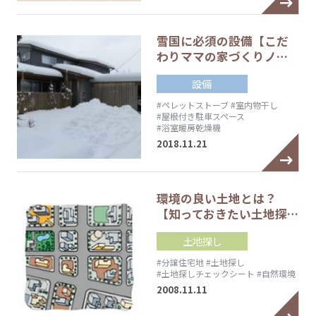
雪国に必須の設備【こだ
わりママの家づくりノ…
設備
#ペレットストーブ
#室内物干し
#屋根付き駐車スペース
#浴室暖房乾燥機
2018.11.21
環境の良い土地とは？
【知っておきたい土地探…
土地探し
#分譲住宅地
#土地探し
#土地探しチェックシート
#自然環境
2008.11.11