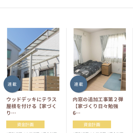
連 載
連 載
ウッドデッキにテラス
内窓の追加工事第２弾
屋根を付ける【家づく
【家づくり日々勉強
り…
6…
資金計画
資金計画