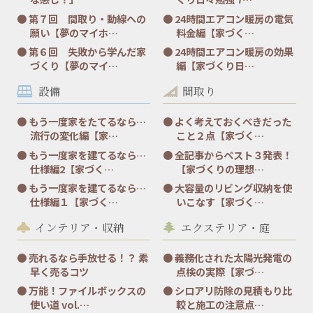
第７回 間取り・動線への
24時間エアコン暖房の電気
願い【夢のマイホ…
料金編【家づく…
第６回 失敗から学んだ家
24時間エアコン暖房の効果
づくり【夢のマイ…
編【家づくり日…
設備
間取り
もう一度家をたてるなら…
よく考えておくべきだった
流行の変化編【家…
こと２点【家づく…
もう一度家を建てるなら…
全記事からベスト３発表！
仕様編2【家づく…
【家づくりの理想…
もう一度家を建てるなら…
大容量のリビング収納を使
仕様編１【家づく…
いこなす【家づく…
インテリア・収納
エクステリア・庭
売れるなら手放せる！？ 素
義務化された太陽光発電の
早く売るコツ
点検の実際【家づ…
万能！ファイルボックスの
シロアリ防除の見積もり比
使い道 vol.…
較と施工の注意点…