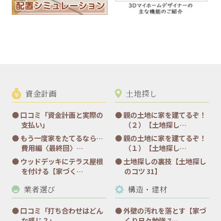
資金計画
土地探し
口コミ「資金計画と実際の
親の土地に家を建てるぞ！
支払い」
（２）【土地探し…
もう一度家をたてるなら…
親の土地に家を建てるぞ！
費用編〈最終回〉…
（１）【土地探し…
ウッドデッキにテラス屋根
土地探しの裏技【土地探し
を付ける【家づく…
のコツ 31】
業者選び
構造・建材
口コミ「打ち合わせはどん
外壁の汚れを落とす【家づ
な感じ？」
くり日々勉強 7…