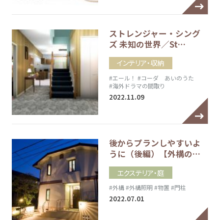
ストレンジャー・シング
ズ 未知の世界／St…
インテリア・収納
#エール！
#コーダ あいのうた
#海外ドラマの間取り
2022.11.09
後からプランしやすいよ
うに（後編）【外構の…
エクステリア・庭
#外構
#外構照明
#物置
#門柱
2022.07.01