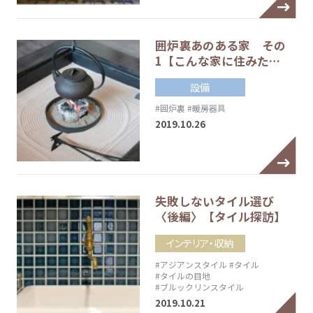
囲炉裏あのある家 その
1【こんな家に住みた…
設備
#囲炉裏
#暖房器具
2019.10.26
失敗しないタイル選び
〈後編〉【タイル探訪】
インテリア・収納
#アジアンスタイル
#タイル
#タイルの目地
#ブルックリンスタイル
2019.10.21