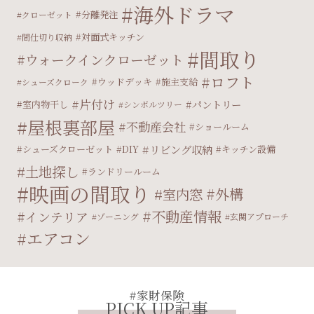
海外ドラマ
分離発注
クローゼット
対面式キッチン
間仕切り収納
間取り
ウォークインクローゼット
ロフト
ウッドデッキ
施主支給
シューズクローク
片付け
パントリー
室内物干し
シンボルツリー
屋根裏部屋
不動産会社
ショールーム
リビング収納
シューズクローゼット
DIY
キッチン設備
土地探し
ランドリールーム
映画の間取り
外構
室内窓
不動産情報
インテリア
ゾーニング
玄関アプローチ
エアコン
#家財保険
PICK UP記事