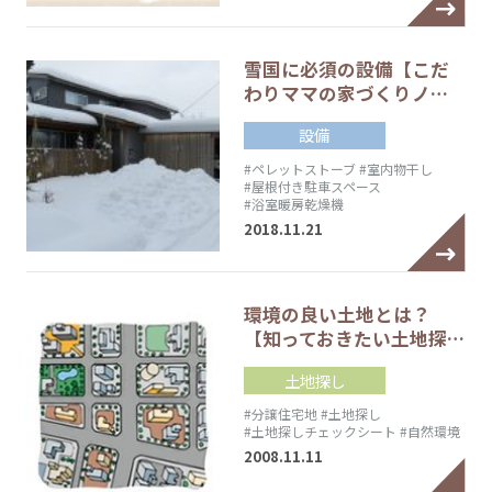
雪国に必須の設備【こだ
わりママの家づくりノ…
設備
#ペレットストーブ
#室内物干し
#屋根付き駐車スペース
#浴室暖房乾燥機
2018.11.21
環境の良い土地とは？
【知っておきたい土地探…
土地探し
#分譲住宅地
#土地探し
#土地探しチェックシート
#自然環境
2008.11.11