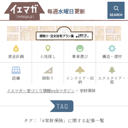
毎週
水曜日
更新
資金計画
土地探し
業者選び
構造・建材
設備
間取り
インテリア・収
エクステリア・
納
庭
イエマガー家づくり情報webマガジン
>
家財保険
TAG
タグ：「#家財保険」に関する記事一覧