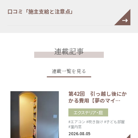
口コミ「施主支給と注意点」
連載記事
連載一覧を見る
第42回 引っ越し後にか
かる費用【夢のマイ…
エクステリア・庭
#エアコン
#吹き抜け
#子ども部屋
#室内窓
2026.08.05