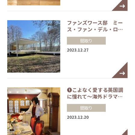
ファンズワース邸 ミー
ス・ファン・デル・ロ…
間取り
2023.12.27
❶こよなく愛する英国調
に憧れて～海外ドラマ…
間取り
2023.12.20