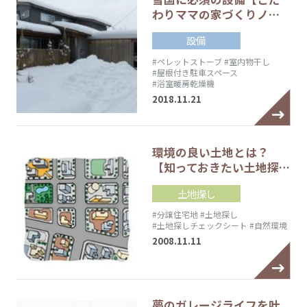
わりママの家づくりノ…
設備
#ペレットストーブ
#室内物干し
#屋根付き駐車スペース
#浴室暖房乾燥機
2018.11.21
環境の良い土地とは？
【知っておきたい土地探…
土地探し
#分譲住宅地
#土地探し
#土地探しチェックシート
#自然環境
2008.11.11
夢のガレージライフを叶