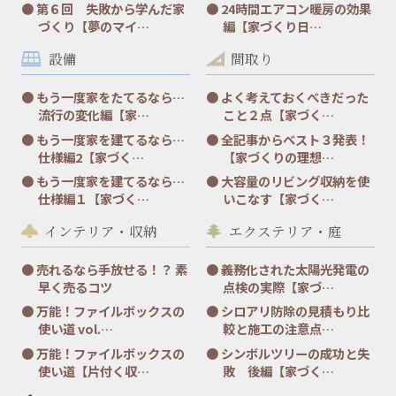
第６回 失敗から学んだ家
24時間エアコン暖房の効果
づくり【夢のマイ…
編【家づくり日…
設備
間取り
もう一度家をたてるなら…
よく考えておくべきだった
流行の変化編【家…
こと２点【家づく…
もう一度家を建てるなら…
全記事からベスト３発表！
仕様編2【家づく…
【家づくりの理想…
もう一度家を建てるなら…
大容量のリビング収納を使
仕様編１【家づく…
いこなす【家づく…
インテリア・収納
エクステリア・庭
売れるなら手放せる！？ 素
義務化された太陽光発電の
早く売るコツ
点検の実際【家づ…
万能！ファイルボックスの
シロアリ防除の見積もり比
使い道 vol.…
較と施工の注意点…
万能！ファイルボックスの
シンボルツリーの成功と失
使い道【片付く収…
敗 後編【家づく…