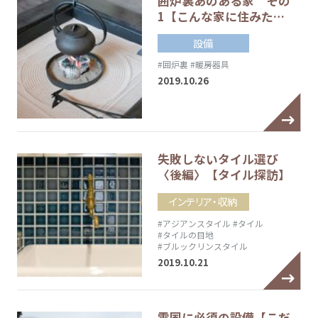
囲炉裏あのある家 その
1【こんな家に住みた…
設備
#囲炉裏
#暖房器具
2019.10.26
失敗しないタイル選び
〈後編〉【タイル探訪】
インテリア・収納
#アジアンスタイル
#タイル
#タイルの目地
#ブルックリンスタイル
2019.10.21
雪国に必須の設備【こだ