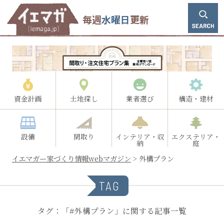
毎週
水曜日
更新
資金計画
土地探し
業者選び
構造・建材
設備
間取り
インテリア・収
エクステリア・
納
庭
イエマガー家づくり情報webマガジン
>
外構プラン
TAG
タグ：「#外構プラン」に関する記事一覧