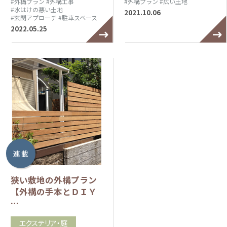
#外構プラン
#外構工事
#外構プラン
#広い土地
#水はけの悪い土地
2021.10.06
#玄関アプローチ
#駐車スペース
2022.05.25
連 載
狭い敷地の外構プラン
【外構の手本とＤＩＹ
…
エクステリア・庭