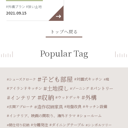
#外構プラン
#狭い土地
2021.09.15
トップへ戻る
Popular Tag
子ども部屋
対面式キッチン
シューズクローク
庭
土地探し
パントリー
アイランドキッチン
ゾーニング
収納
外構
インテリア
ウッドデッキ
造作収納家具
地盤改良
キッチン設備
玄関アプローチ
インテリア、映画の間取り、海外ドラマ
ショールーム
分離発注
ダイニングテーブル
間仕切り収納
シンボルツリー