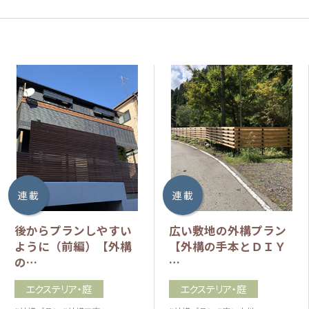
連 載
連 載
後からプランしやすい
広い敷地の外構プラン
ように（前編）【外構
【外構の手本とＤＩＹ
の…
…
エクステリア・庭
エクステリア・庭