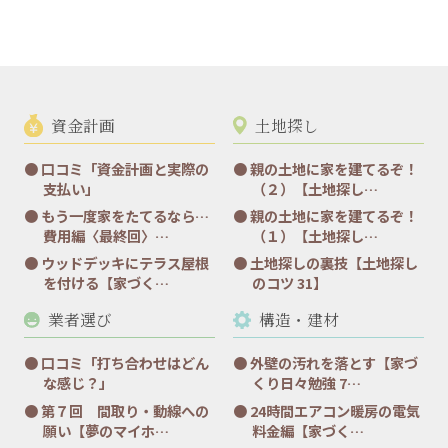
資金計画
土地探し
口コミ「資金計画と実際の
親の土地に家を建てるぞ！
支払い」
（２）【土地探し…
もう一度家をたてるなら…
親の土地に家を建てるぞ！
費用編〈最終回〉…
（１）【土地探し…
ウッドデッキにテラス屋根
土地探しの裏技【土地探し
を付ける【家づく…
のコツ 31】
業者選び
構造・建材
口コミ「打ち合わせはどん
外壁の汚れを落とす【家づ
な感じ？」
くり日々勉強 7…
第７回 間取り・動線への
24時間エアコン暖房の電気
願い【夢のマイホ…
料金編【家づく…