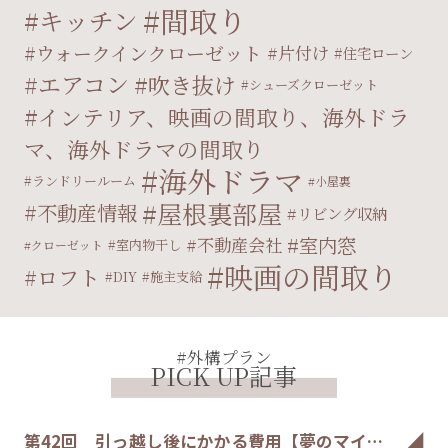
間取り
キッチン
ウォークインクローゼット
片付け
住宅ローン
エアコン
吹き抜け
シューズクローゼット
インテリア、映画の間取り、海外ドラ
マ、海外ドラマの間取り
海外ドラマ
ランドリールーム
小屋裏
屋根裏部屋
不動産情報
リビング収納
室内窓
不動産会社
室内物干し
クローゼット
映画の間取り
ロフト
DIY
施主支給
#外構プラン
PICK UP記事
第42回 引っ越し後にかかる費用【夢のマイ…