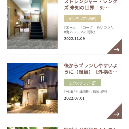
ストレンジャー・シング
ズ 未知の世界／St…
インテリア・収納
#エール！
#コーダ あいのうた
#海外ドラマの間取り
2022.11.09
後からプランしやすいよ
うに（後編）【外構の…
エクステリア・庭
#外構
#外構照明
#物置
#門柱
2022.07.01