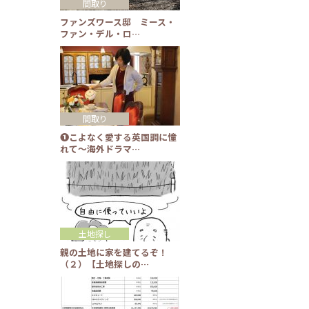
間取り
ファンズワース邸 ミース・
ファン・デル・ロ…
間取り
❶こよなく愛する英国調に憧
れて～海外ドラマ…
土地探し
親の土地に家を建てるぞ！
（２）【土地探しの…