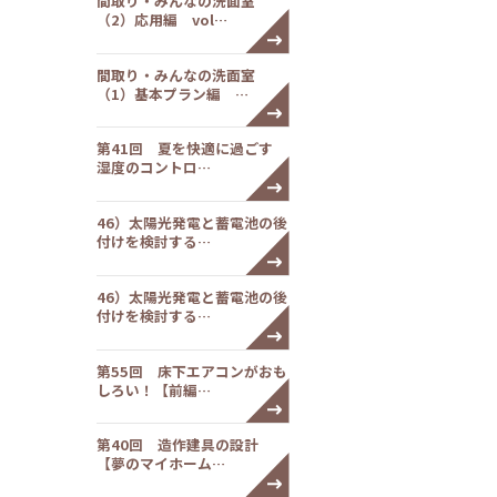
間取り・みんなの洗面室
（2）応用編 vol…
間取り・みんなの洗面室
（1）基本プラン編 …
第41回 夏を快適に過ごす
湿度のコントロ…
46）太陽光発電と蓄電池の後
付けを検討する…
46）太陽光発電と蓄電池の後
付けを検討する…
第55回 床下エアコンがおも
しろい！【前編…
第40回 造作建具の設計
【夢のマイホーム…