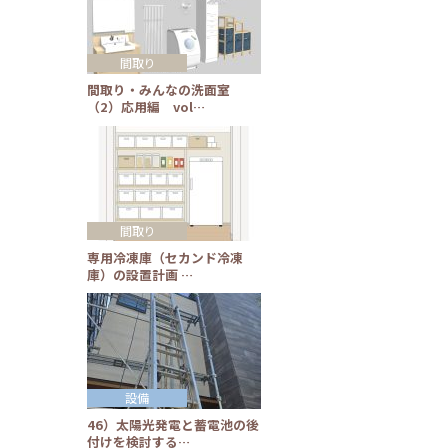
間取り
間取り・みんなの洗面室
（2）応用編 vol…
間取り
専用冷凍庫（セカンド冷凍
庫）の設置計画 …
設備
46）太陽光発電と蓄電池の後
付けを検討する…