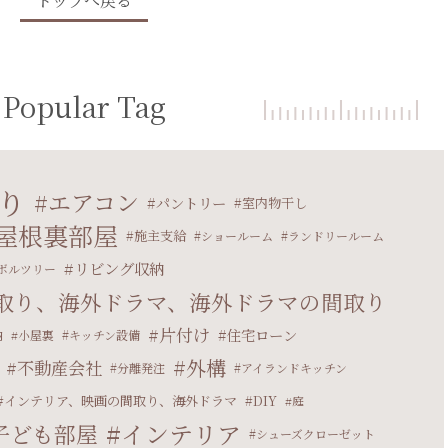
トップへ戻る
Popular Tag
り
エアコン
パントリー
室内物干し
屋根裏部屋
施主支給
ショールーム
ランドリールーム
リビング収納
ボルツリー
取り、海外ドラマ、海外ドラマの間取り
片付け
住宅ローン
納
小屋裏
キッチン設備
外構
不動産会社
分離発注
アイランドキッチン
インテリア、映画の間取り、海外ドラマ
DIY
庭
インテリア
子ども部屋
シューズクローゼット