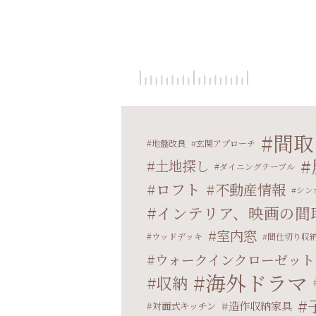
間取
地盤改良
玄関アプローチ
土地探し
ダイニングテーブル
ロフト
不動産情報
シン
インテリア、映画の間
室内窓
ウッドデッキ
間仕切り収
ウォークインクローゼット
海外ドラマ
収納
造作収納家具
対面式キッチン