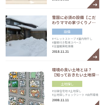
雪国に必須の設備【こだ
わりママの家づくりノ…
設備
#ペレットストーブ
#室内物干し
#屋根付き駐車スペース
#浴室暖房乾燥機
2018.11.21
環境の良い土地とは？
【知っておきたい土地探…
土地探し
#分譲住宅地
#土地探し
#土地探しチェックシート
#自然環境
2008.11.11