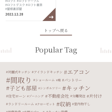
#ロフト
#ロフトテーブル
#ロフトデスク
#ロフト書斎
#屋根裏部屋
2022.12.28
トップへ戻る
Popular Tag
エアコン
対面式キッチン
アイランドキッチン
間取り
パントリー
ショールーム
庭
キッチン
子ども部屋
シンボルツリー
不動産会社
片付け
住宅ローン
分離発注
ゾーニング
収納
ランドリールーム
室内物干し
クローゼット
地盤改良
キッチン設備
玄関アプローチ