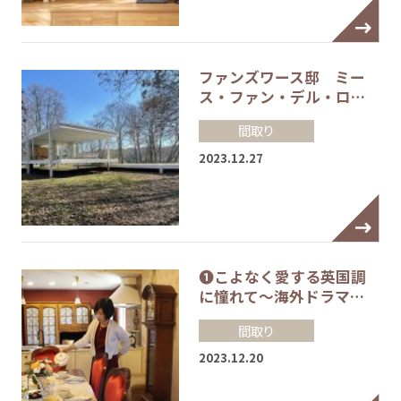
ファンズワース邸 ミー
ス・ファン・デル・ロ…
間取り
2023.12.27
❶こよなく愛する英国調
に憧れて～海外ドラマ…
間取り
2023.12.20