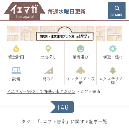
毎週
水曜日
更新
資金計画
土地探し
業者選び
構造・建材
設備
間取り
インテリア・収
エクステリア・
納
庭
イエマガー家づくり情報webマガジン
>
ロフト書斎
TAG
タグ：「#ロフト書斎」に関する記事一覧