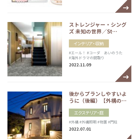
ストレンジャー・シング
ズ 未知の世界／St…
インテリア・収納
#エール！
#コーダ あいのうた
#海外ドラマの間取り
2022.11.09
後からプランしやすいよ
うに（後編）【外構の…
エクステリア・庭
#外構
#外構照明
#物置
#門柱
2022.07.01