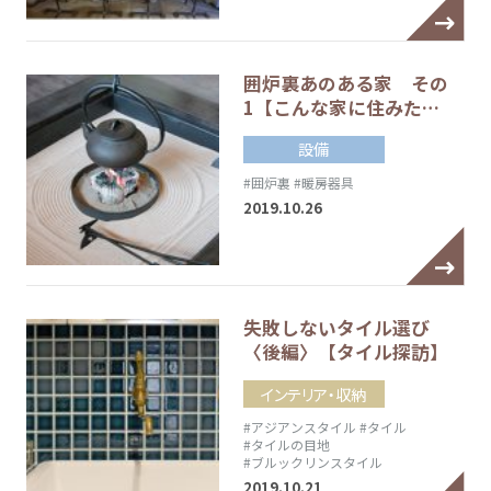
囲炉裏あのある家 その
1【こんな家に住みた…
設備
#囲炉裏
#暖房器具
2019.10.26
失敗しないタイル選び
〈後編〉【タイル探訪】
インテリア・収納
#アジアンスタイル
#タイル
#タイルの目地
#ブルックリンスタイル
2019.10.21