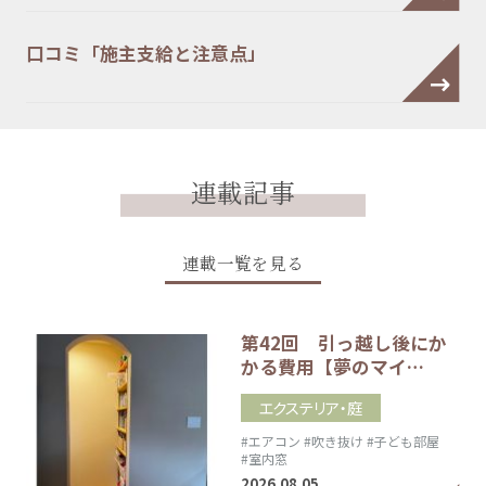
口コミ「施主支給と注意点」
連載記事
連載一覧を見る
第42回 引っ越し後にか
かる費用【夢のマイ…
エクステリア・庭
#エアコン
#吹き抜け
#子ども部屋
#室内窓
2026.08.05