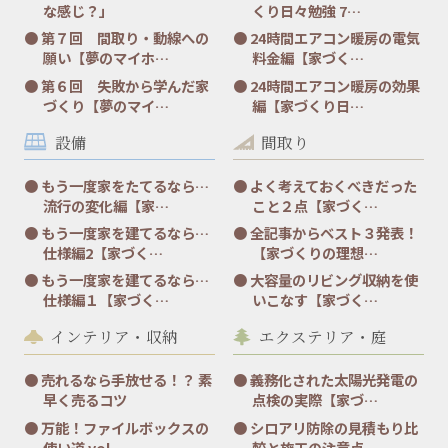
な感じ？」
くり日々勉強 7…
第７回 間取り・動線への
24時間エアコン暖房の電気
願い【夢のマイホ…
料金編【家づく…
第６回 失敗から学んだ家
24時間エアコン暖房の効果
づくり【夢のマイ…
編【家づくり日…
設備
間取り
もう一度家をたてるなら…
よく考えておくべきだった
流行の変化編【家…
こと２点【家づく…
もう一度家を建てるなら…
全記事からベスト３発表！
仕様編2【家づく…
【家づくりの理想…
もう一度家を建てるなら…
大容量のリビング収納を使
仕様編１【家づく…
いこなす【家づく…
インテリア・収納
エクステリア・庭
売れるなら手放せる！？ 素
義務化された太陽光発電の
早く売るコツ
点検の実際【家づ…
万能！ファイルボックスの
シロアリ防除の見積もり比
使い道 vol.…
較と施工の注意点…