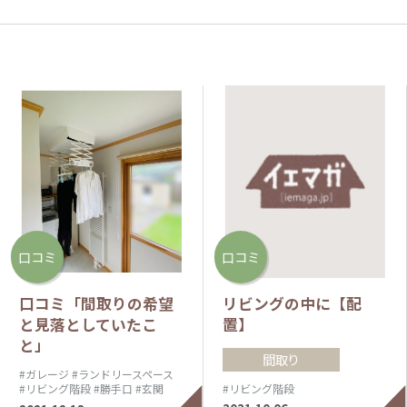
口コミ
口コミ
口コミ「間取りの希望
リビングの中に【配
と見落としていたこ
置】
と」
間取り
#ガレージ
#ランドリースペース
#リビング階段
#リビング階段
#勝手口
#玄関