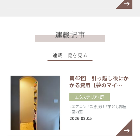
連載記事
連載一覧を見る
第42回 引っ越し後にか
かる費用【夢のマイ…
エクステリア・庭
#エアコン
#吹き抜け
#子ども部屋
#室内窓
2026.08.05