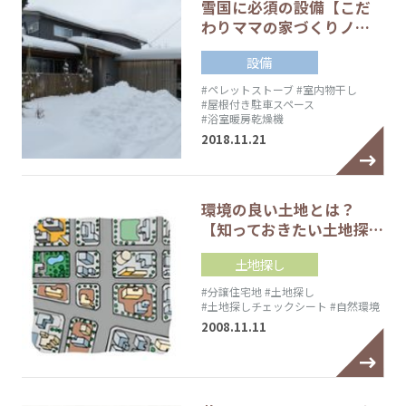
雪国に必須の設備【こだ
わりママの家づくりノ…
設備
#ペレットストーブ
#室内物干し
#屋根付き駐車スペース
#浴室暖房乾燥機
2018.11.21
環境の良い土地とは？
【知っておきたい土地探…
土地探し
#分譲住宅地
#土地探し
#土地探しチェックシート
#自然環境
2008.11.11