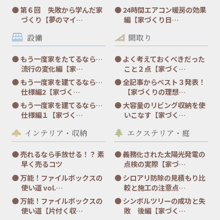
第６回 失敗から学んだ家
24時間エアコン暖房の効果
づくり【夢のマイ…
編【家づくり日…
設備
間取り
もう一度家をたてるなら…
よく考えておくべきだった
流行の変化編【家…
こと２点【家づく…
もう一度家を建てるなら…
全記事からベスト３発表！
仕様編2【家づく…
【家づくりの理想…
もう一度家を建てるなら…
大容量のリビング収納を使
仕様編１【家づく…
いこなす【家づく…
インテリア・収納
エクステリア・庭
売れるなら手放せる！？ 素
義務化された太陽光発電の
早く売るコツ
点検の実際【家づ…
万能！ファイルボックスの
シロアリ防除の見積もり比
使い道 vol.…
較と施工の注意点…
万能！ファイルボックスの
シンボルツリーの成功と失
使い道【片付く収…
敗 後編【家づく…