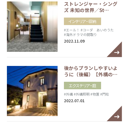
ストレンジャー・シング
ズ 未知の世界／St…
インテリア・収納
#エール！
#コーダ あいのうた
#海外ドラマの間取り
2022.11.09
後からプランしやすいよ
うに（後編）【外構の…
エクステリア・庭
#外構
#外構照明
#物置
#門柱
2022.07.01