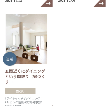
2021.10.06
2021.12.13
連 載
玄関近くにダイニング
という間取り【家づく
り…
間取り
#アイキャッチ
#ダイニング
#リビング階段
#玄関
#間取り
#階段下収納