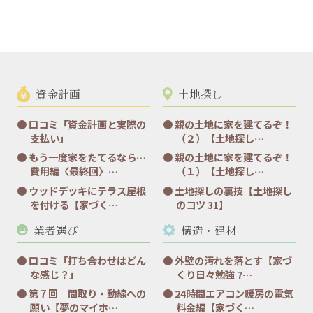
資金計画
土地探し
口コミ「資金計画と実際の
親の土地に家を建てるぞ！
支払い」
（２）【土地探し…
もう一度家をたてるなら…
親の土地に家を建てるぞ！
費用編〈最終回〉…
（１）【土地探し…
ウッドデッキにテラス屋根
土地探しの裏技【土地探し
を付ける【家づく…
のコツ 31】
業者選び
構造・建材
口コミ「打ち合わせはどん
外壁の汚れを落とす【家づ
な感じ？」
くり日々勉強 7…
第７回 間取り・動線への
24時間エアコン暖房の電気
願い【夢のマイホ…
料金編【家づく…