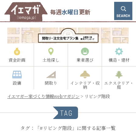
毎週
水曜日
更新
資金計画
土地探し
業者選び
構造・建材
設備
間取り
インテリア・収
エクステリア・
納
庭
イエマガー家づくり情報webマガジン
>
リビング階段
TAG
タグ：「#リビング階段」に関する記事一覧