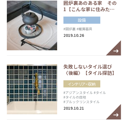
囲炉裏あのある家 その
1【こんな家に住みた…
設備
#囲炉裏
#暖房器具
2019.10.26
失敗しないタイル選び
〈後編〉【タイル探訪】
インテリア・収納
#アジアンスタイル
#タイル
#タイルの目地
#ブルックリンスタイル
2019.10.21