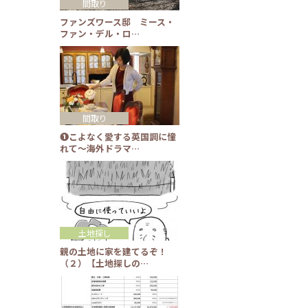
間取り
ファンズワース邸 ミース・
ファン・デル・ロ…
間取り
❶こよなく愛する英国調に憧
れて～海外ドラマ…
土地探し
親の土地に家を建てるぞ！
（２）【土地探しの…