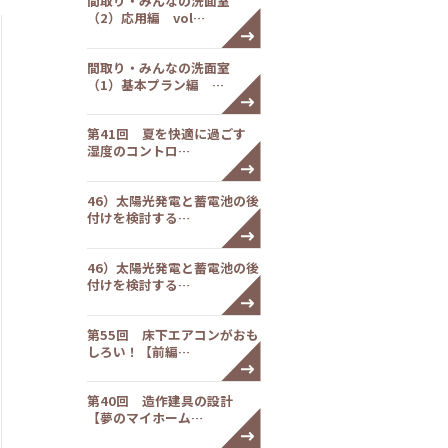
間取り・みんなの洗面室
（2）応用編 vol…
間取り・みんなの洗面室
（1）基本プラン編 …
第41回 夏を快適に過ごす
湿度のコントロ…
46）太陽光発電と蓄電池の後
付けを検討する…
46）太陽光発電と蓄電池の後
付けを検討する…
第55回 床下エアコンがおも
しろい！【前編…
第40回 造作建具の設計
【夢のマイホーム…