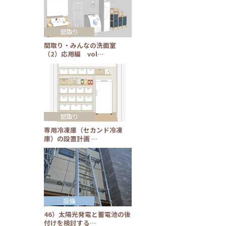
間取り
間取り・みんなの洗面室
（2）応用編 vol…
間取り
専用冷凍庫（セカンド冷凍
庫）の設置計画 …
設備
46）太陽光発電と蓄電池の後
付けを検討する…