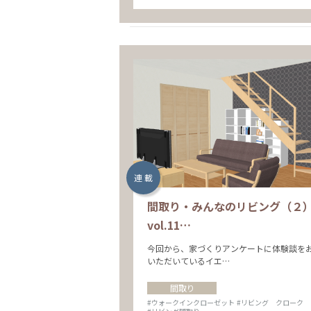
連 載
間取り・みんなのリビング（２
vol.11…
今回から、家づくりアンケートに体験談を
いただいているイエ…
間取り
#ウォークインクローゼット
#リビング クローク