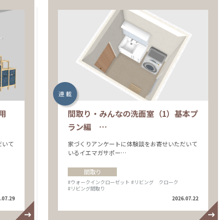
連 載
用
間取り・みんなの洗面室（1）基本プ
ラン編 …
だいて
家づくりアンケートに体験談をお寄せいただいて
いるイエマガサポー…
間取り
#ウォークインクローゼット
#リビング クローク
#リビング間取り
.07.29
2026.07.22