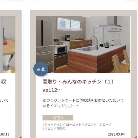
連 載
）収
間取り・みんなのキッチン（１）
vol.12…
だいて
家づくりアンケートに体験談をお寄せいただいて
いるイエマガサポー…
間取り
#ウォークインクローゼット
#リビング クローク
#リビング間取り
.03.18
2026.03.04