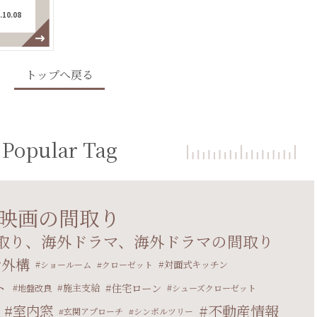
.10.08
トップへ戻る
Popular Tag
映画の間取り
取り、海外ドラマ、海外ドラマの間取り
外構
対面式キッチン
ショールーム
クローゼット
ト
住宅ローン
施主支給
地盤改良
シューズクローゼット
室内窓
不動産情報
玄関アプローチ
シンボルツリー