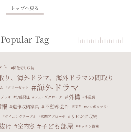
トップへ戻る
Popular Tag
フト
間仕切り収納
取り、海外ドラマ、海外ドラマの間取り
海外ドラマ
ム
クローゼット
外構
ドデッキ
分離発注
シューズクローク
小屋裏
情報
不動産会社
造作収納家具
DIY
シンボルツリー
リビング収納
マ
ダイニングテーブル
玄関アプローチ
抜け
子ども部屋
室内窓
キッチン設備