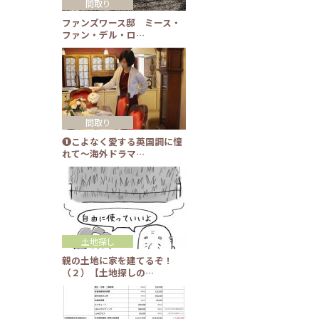
間取り
ファンズワース邸 ミース・
ファン・デル・ロ…
間取り
❶こよなく愛する英国調に憧
れて～海外ドラマ…
土地探し
親の土地に家を建てるぞ！
（２）【土地探しの…