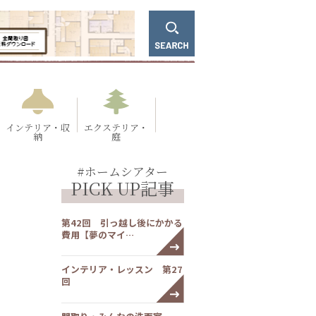
インテリア・収
エクステリア・
納
庭
#ホームシアター
PICK UP記事
第42回 引っ越し後にかかる
費用【夢のマイ…
インテリア・レッスン 第27
回