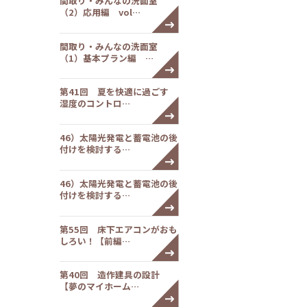
間取り・みんなの洗面室
（2）応用編 vol…
間取り・みんなの洗面室
（1）基本プラン編 …
第41回 夏を快適に過ごす
湿度のコントロ…
46）太陽光発電と蓄電池の後
付けを検討する…
46）太陽光発電と蓄電池の後
付けを検討する…
第55回 床下エアコンがおも
しろい！【前編…
第40回 造作建具の設計
【夢のマイホーム…