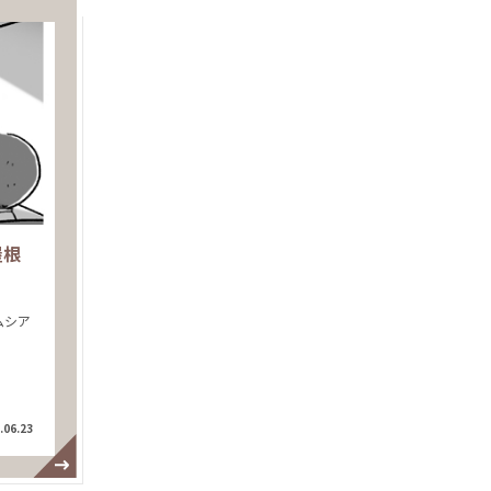
屋根
ムシア
.06.23