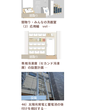
間取り
間取り・みんなの洗面室
（2）応用編 vol…
間取り
専用冷凍庫（セカンド冷凍
庫）の設置計画 …
設備
46）太陽光発電と蓄電池の後
付けを検討する…