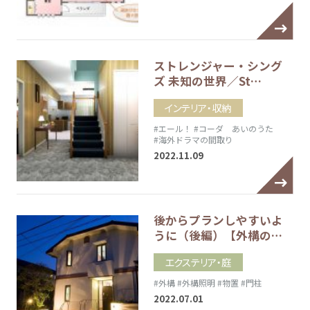
ストレンジャー・シング
ズ 未知の世界／St…
インテリア・収納
#エール！
#コーダ あいのうた
#海外ドラマの間取り
2022.11.09
後からプランしやすいよ
うに（後編）【外構の…
エクステリア・庭
#外構
#外構照明
#物置
#門柱
2022.07.01