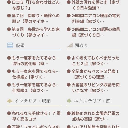
口コミ「打ち合わせはどん
外壁の汚れを落とす【家づ
な感じ？」
くり日々勉強 7…
第７回 間取り・動線への
24時間エアコン暖房の電気
願い【夢のマイホ…
料金編【家づく…
第６回 失敗から学んだ家
24時間エアコン暖房の効果
づくり【夢のマイ…
編【家づくり日…
設備
間取り
もう一度家をたてるなら…
よく考えておくべきだった
流行の変化編【家…
こと２点【家づく…
もう一度家を建てるなら…
全記事からベスト３発表！
仕様編2【家づく…
【家づくりの理想…
もう一度家を建てるなら…
大容量のリビング収納を使
仕様編１【家づく…
いこなす【家づく…
インテリア・収納
エクステリア・庭
売れるなら手放せる！？ 素
義務化された太陽光発電の
早く売るコツ
点検の実際【家づ…
万能！ファイルボックスの
シロアリ防除の見積もり比