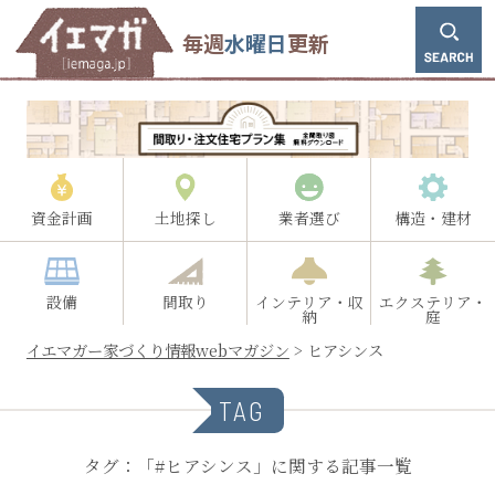
毎週
水曜日
更新
資金計画
土地探し
業者選び
構造・建材
設備
間取り
インテリア・収
エクステリア・
納
庭
イエマガー家づくり情報webマガジン
>
ヒアシンス
TAG
タグ：「#ヒアシンス」に関する記事一覧