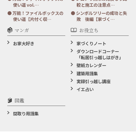
使い道 vol.…
較と施工の注意点…
万能！ファイルボックスの
シンボルツリーの成功と失
使い道【片付く収…
敗 後編【家づく…
マンガ
お役立ち
お家大好き
家づくりノート
ダウンロードコーナー
「転居引っ越しはがき」
壁紙カレンダー
建築用語集
実録引っ越し講座
イエ占い
図鑑
間取り用語集