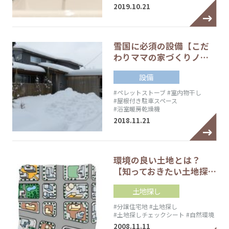
2019.10.21
雪国に必須の設備【こだ
わりママの家づくりノ…
設備
#ペレットストーブ
#室内物干し
#屋根付き駐車スペース
#浴室暖房乾燥機
2018.11.21
環境の良い土地とは？
【知っておきたい土地探…
土地探し
#分譲住宅地
#土地探し
#土地探しチェックシート
#自然環境
2008.11.11