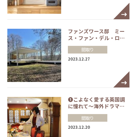
ファンズワース邸 ミー
ス・ファン・デル・ロ…
間取り
2023.12.27
❶こよなく愛する英国調
に憧れて～海外ドラマ…
間取り
2023.12.20