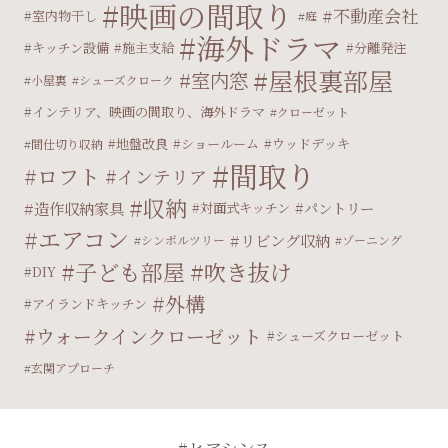
映画の間取り
不動産会社
室内物干し
庭
海外ドラマ
キッチン設備
施主支給
分離発注
屋根裏部屋
室内窓
小屋裏
シューズクローク
インテリア、映画の間取り、海外ドラマ
クローゼット
地盤改良
ショールーム
ウッドデッキ
間仕切り収納
間取り
ロフト
インテリア
収納
造作収納家具
パントリー
対面式キッチン
エアコン
リビング収納
シンボルツリー
ゾーニング
子ども部屋
吹き抜け
DIY
外構
アイランドキッチン
ウォークインクローゼット
シューズクローゼット
玄関アプローチ