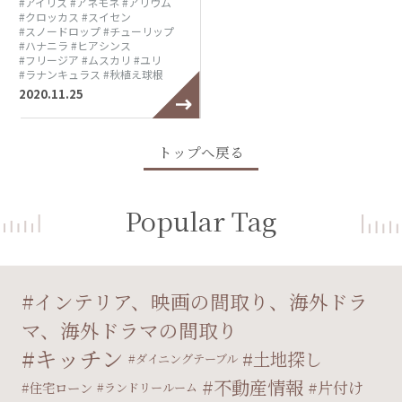
#アイリス
#アネモネ
#アリウム
#クロッカス
#スイセン
#スノードロップ
#チューリップ
#ハナニラ
#ヒアシンス
#フリージア
#ムスカリ
#ユリ
#ラナンキュラス
#秋植え球根
2020.11.25
トップへ戻る
Popular Tag
インテリア、映画の間取り、海外ドラ
マ、海外ドラマの間取り
キッチン
土地探し
ダイニングテーブル
不動産情報
片付け
住宅ローン
ランドリールーム