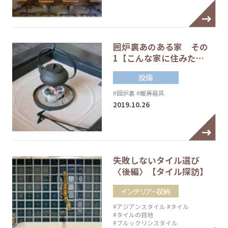
囲炉裏あのある家 その
1【こんな家に住みた…
設備
#囲炉裏
#暖房器具
2019.10.26
失敗しないタイル選び
〈後編〉【タイル探訪】
インテリア・収納
#アジアンスタイル
#タイル
#タイルの目地
#ブルックリンスタイル