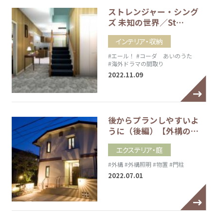
ストレンジャー・シング
ズ 未知の世界／St…
インテリア・収納
#エール！
#コーダ あいのうた
#海外ドラマの間取り
2022.11.09
後からプランしやすいよ
うに（後編）【外構の…
エクステリア・庭
#外構
#外構照明
#物置
#門柱
2022.07.01