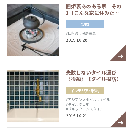
囲炉裏あのある家 その
1【こんな家に住みた…
設備
#囲炉裏
#暖房器具
2019.10.26
失敗しないタイル選び
〈後編〉【タイル探訪】
インテリア・収納
#アジアンスタイル
#タイル
#タイルの目地
#ブルックリンスタイル
2019.10.21