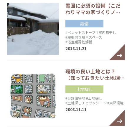
雪国に必須の設備【こだ
わりママの家づくりノ…
設備
#ペレットストーブ
#室内物干し
#屋根付き駐車スペース
#浴室暖房乾燥機
2018.11.21
環境の良い土地とは？
【知っておきたい土地探…
土地探し
#分譲住宅地
#土地探し
#土地探しチェックシート
#自然環境
2008.11.11