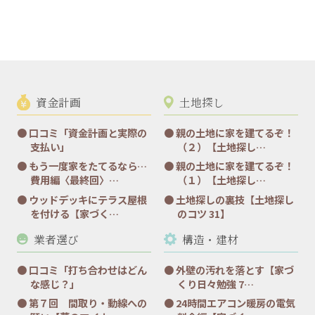
資金計画
土地探し
口コミ「資金計画と実際の
親の土地に家を建てるぞ！
支払い」
（２）【土地探し…
もう一度家をたてるなら…
親の土地に家を建てるぞ！
費用編〈最終回〉…
（１）【土地探し…
ウッドデッキにテラス屋根
土地探しの裏技【土地探し
を付ける【家づく…
のコツ 31】
業者選び
構造・建材
口コミ「打ち合わせはどん
外壁の汚れを落とす【家づ
な感じ？」
くり日々勉強 7…
第７回 間取り・動線への
24時間エアコン暖房の電気