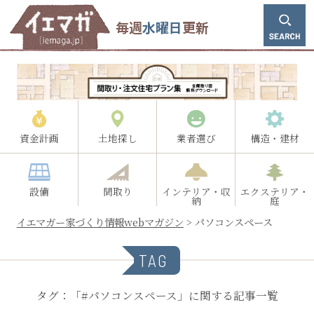
毎週
水曜日
更新
資金計画
土地探し
業者選び
構造・建材
設備
間取り
インテリア・収
エクステリア・
納
庭
イエマガー家づくり情報webマガジン
>
パソコンスペース
TAG
タグ：「#パソコンスペース」に関する記事一覧