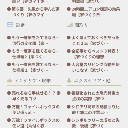
願い【夢のマイホ…
料金編【家づく…
第６回 失敗から学んだ家
24時間エアコン暖房の効果
づくり【夢のマイ…
編【家づくり日…
設備
間取り
もう一度家をたてるなら…
よく考えておくべきだった
流行の変化編【家…
こと２点【家づく…
もう一度家を建てるなら…
全記事からベスト３発表！
仕様編2【家づく…
【家づくりの理想…
もう一度家を建てるなら…
大容量のリビング収納を使
仕様編１【家づく…
いこなす【家づく…
インテリア・収納
エクステリア・庭
売れるなら手放せる！？ 素
義務化された太陽光発電の
早く売るコツ
点検の実際【家づ…
万能！ファイルボックスの
シロアリ防除の見積もり比
使い道 vol.…
較と施工の注意点…
万能！ファイルボックスの
シンボルツリーの成功と失
使い道【片付く収…
敗 後編【家づく…