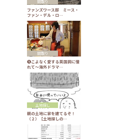
間取り
ファンズワース邸 ミース・
ファン・デル・ロ…
間取り
❶こよなく愛する英国調に憧
れて～海外ドラマ…
土地探し
親の土地に家を建てるぞ！
（２）【土地探しの…