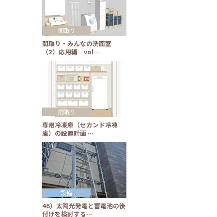
間取り
間取り・みんなの洗面室
（2）応用編 vol…
間取り
専用冷凍庫（セカンド冷凍
庫）の設置計画 …
設備
46）太陽光発電と蓄電池の後
付けを検討する…