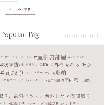
トップへ戻る
Popular Tag
屋根裏部屋
発注
アイランドキッチン
シンボルツリー
キッチン
吹き抜け
外構
リビング収納
間取り
収納
ランドリールーム
室内窓
マ
施主支給
玄関アプローチ
クローゼット
小屋裏
取り、海外ドラマ、海外ドラマの間取り
不動産会社
パントリー
ト
ゾーニング
地盤改良