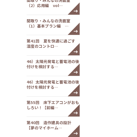
間取り・みんなの洗面室
（2）応用編 vol…
間取り・みんなの洗面室
（1）基本プラン編 …
第41回 夏を快適に過ごす
湿度のコントロ…
46）太陽光発電と蓄電池の後
付けを検討する…
46）太陽光発電と蓄電池の後
付けを検討する…
第55回 床下エアコンがおも
しろい！【前編…
第40回 造作建具の設計
【夢のマイホーム…