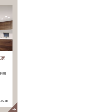
【家
を採用
.05.18