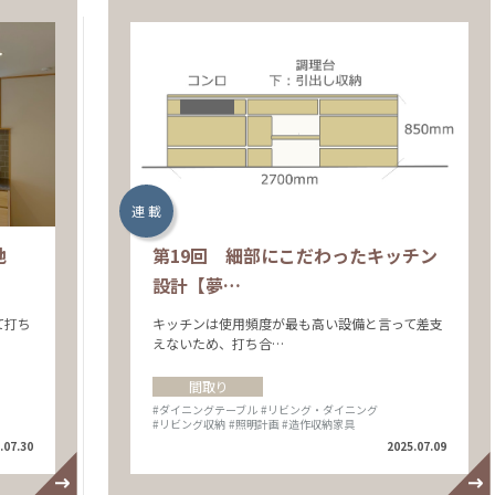
連 載
地
第19回 細部にこだわったキッチン
設計【夢…
て打ち
キッチンは使用頻度が最も高い設備と言って差支
えないため、打ち合…
間取り
#ダイニングテーブル
#リビング・ダイニング
#リビング収納
#照明計画
#造作収納家具
.07.30
2025.07.09