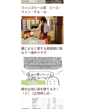
間取り
ファンズワース邸 ミース・
ファン・デル・ロ…
間取り
❶こよなく愛する英国調に憧
れて～海外ドラマ…
土地探し
親の土地に家を建てるぞ！
（２）【土地探しの…