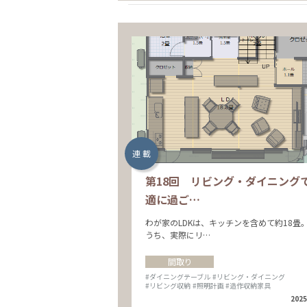
連 載
第18回 リビング・ダイニング
適に過ご…
わが家のLDKは、キッチンを含めて約18畳
うち、実際にリ…
間取り
#ダイニングテーブル
#リビング・ダイニング
#リビング収納
#照明計画
#造作収納家具
2025