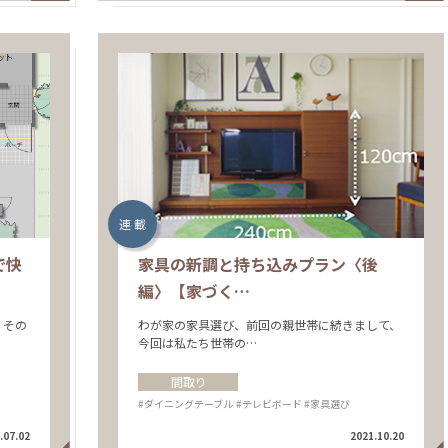
連 載
で快
家具の新調と持ち込みプラン〈後
編〉【家づく…
。その
わが家の家具選び、前回の親世帯に続きまして、
今回は私たち世帯の…
間取り
#ダイニングテーブル
#テレビボード
#家具選び
.07.02
2021.10.20