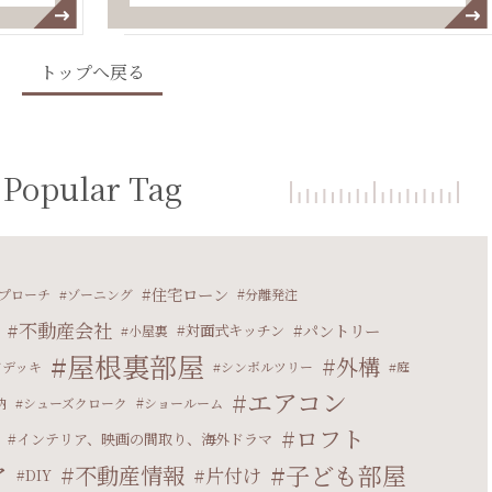
トップへ戻る
Popular Tag
住宅ローン
プローチ
ゾーニング
分離発注
不動産会社
パントリー
対面式キッチン
小屋裏
屋根裏部屋
外構
ドデッキ
シンボルツリー
庭
エアコン
納
シューズクローク
ショールーム
ロフト
インテリア、映画の間取り、海外ドラマ
ア
子ども部屋
不動産情報
片付け
DIY