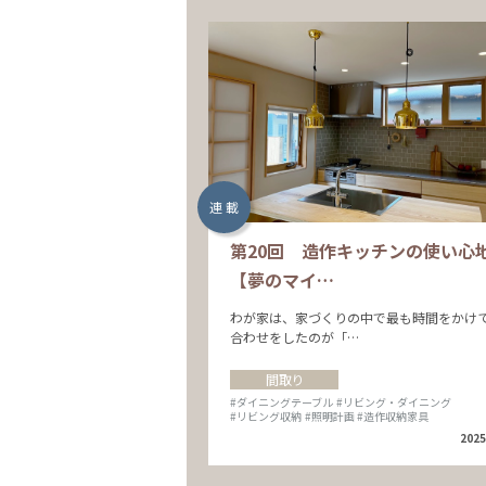
連 載
第20回 造作キッチンの使い心
【夢のマイ…
わが家は、家づくりの中で最も時間をかけ
合わせをしたのが「…
間取り
#ダイニングテーブル
#リビング・ダイニング
#リビング収納
#照明計画
#造作収納家具
2025