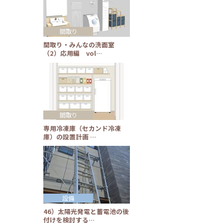
間取り
間取り・みんなの洗面室
（2）応用編 vol…
間取り
専用冷凍庫（セカンド冷凍
庫）の設置計画 …
設備
46）太陽光発電と蓄電池の後
付けを検討する…