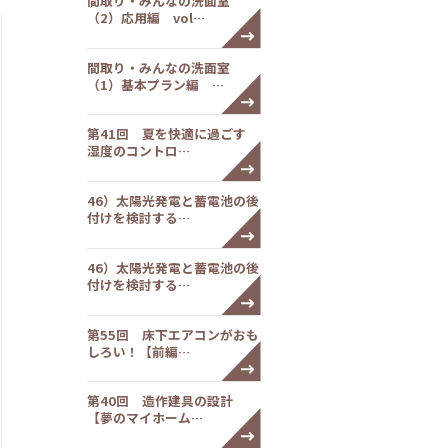
間取り・みんなの洗面室
（2）応用編 vol…
間取り・みんなの洗面室
（1）基本プラン編 …
第41回 夏を快適に過ごす
湿度のコントロ…
46）太陽光発電と蓄電池の後
付けを検討する…
46）太陽光発電と蓄電池の後
付けを検討する…
第55回 床下エアコンがおも
しろい！【前編…
第40回 造作建具の設計
【夢のマイホーム…