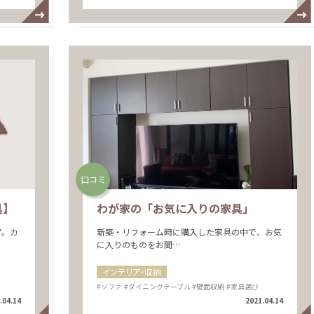
口コミ
具】
わが家の「お気に入りの家具」
ア。カ
新築・リフォーム時に購入した家具の中で、お気
に入りのものをお聞…
インテリア・収納
#ソファ
#ダイニングテーブル
#壁面収納
#家具選び
.04.14
2021.04.14