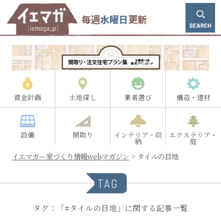
毎週
水曜日
更新
資金計画
土地探し
業者選び
構造・建材
設備
間取り
インテリア・収
エクステリア・
納
庭
イエマガー家づくり情報webマガジン
>
タイルの目地
TAG
タグ：「#タイルの目地」に関する記事一覧