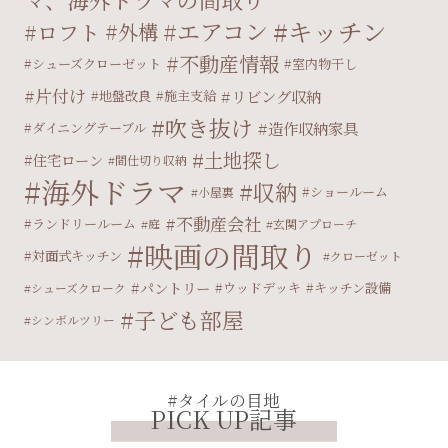
キッチン
エアコン
ロフト
外構
不動産情報
シューズクローゼット
室内物干し
片付け
リビング収納
地盤改良
施主支給
吹き抜け
造作収納家具
ダイニングテーブル
土地探し
住宅ローン
間仕切り収納
海外ドラマ
収納
ショールーム
小屋裏
不動産会社
ランドリールーム
庭
玄関アプローチ
映画の間取り
対面式キッチン
クローゼット
パントリー
ウッドデッキ
キッチン設備
シューズクローク
子ども部屋
シンボルツリー
#タイルの目地
PICK UP記事