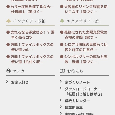
もう一度家を建てるなら…
大容量のリビング収納を使
仕様編１【家づく…
いこなす【家づく…
インテリア・収納
エクステリア・庭
売れるなら手放せる！？ 素
義務化された太陽光発電の
早く売るコツ
点検の実際【家づ…
万能！ファイルボックスの
シロアリ防除の見積もり比
使い道 vol.…
較と施工の注意点…
万能！ファイルボックスの
シンボルツリーの成功と失
使い道【片付く収…
敗 後編【家づく…
マンガ
お役立ち
お家大好き
家づくりノート
ダウンロードコーナー
「転居引っ越しはがき」
壁紙カレンダー
建築用語集
実録引っ越し講座