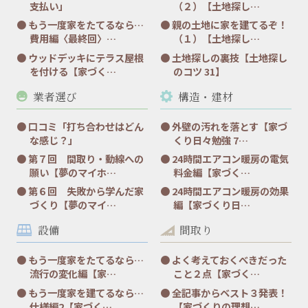
支払い」
（２）【土地探し…
もう一度家をたてるなら…
親の土地に家を建てるぞ！
費用編〈最終回〉…
（１）【土地探し…
ウッドデッキにテラス屋根
土地探しの裏技【土地探し
を付ける【家づく…
のコツ 31】
業者選び
構造・建材
口コミ「打ち合わせはどん
外壁の汚れを落とす【家づ
な感じ？」
くり日々勉強 7…
第７回 間取り・動線への
24時間エアコン暖房の電気
願い【夢のマイホ…
料金編【家づく…
第６回 失敗から学んだ家
24時間エアコン暖房の効果
づくり【夢のマイ…
編【家づくり日…
設備
間取り
もう一度家をたてるなら…
よく考えておくべきだった
流行の変化編【家…
こと２点【家づく…
もう一度家を建てるなら…
全記事からベスト３発表！
仕様編2【家づく…
【家づくりの理想…