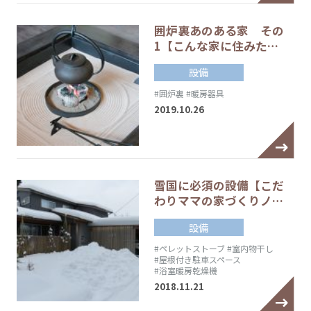
囲炉裏あのある家 その
1【こんな家に住みた…
設備
#囲炉裏
#暖房器具
2019.10.26
雪国に必須の設備【こだ
わりママの家づくりノ…
設備
#ペレットストーブ
#室内物干し
#屋根付き駐車スペース
#浴室暖房乾燥機
2018.11.21