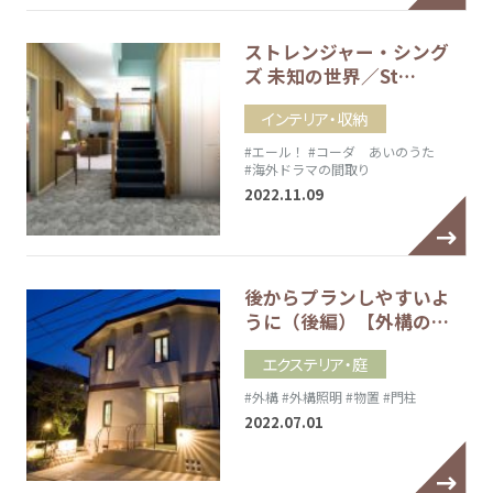
ストレンジャー・シング
ズ 未知の世界／St…
インテリア・収納
#エール！
#コーダ あいのうた
#海外ドラマの間取り
2022.11.09
後からプランしやすいよ
うに（後編）【外構の…
エクステリア・庭
#外構
#外構照明
#物置
#門柱
2022.07.01