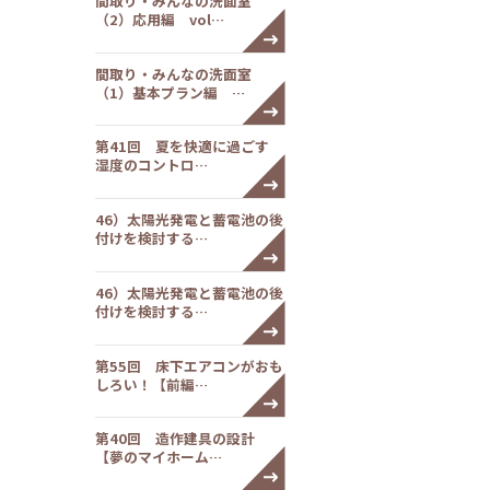
間取り・みんなの洗面室
（2）応用編 vol…
間取り・みんなの洗面室
（1）基本プラン編 …
第41回 夏を快適に過ごす
湿度のコントロ…
46）太陽光発電と蓄電池の後
付けを検討する…
46）太陽光発電と蓄電池の後
付けを検討する…
第55回 床下エアコンがおも
しろい！【前編…
第40回 造作建具の設計
【夢のマイホーム…