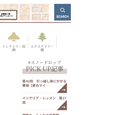
インテリア・収
エクステリア・
納
庭
#スノードロップ
PICK UP記事
第42回 引っ越し後にかかる
費用【夢のマイ…
インテリア・レッスン 第27
回