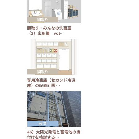
間取り
間取り・みんなの洗面室
（2）応用編 vol…
間取り
専用冷凍庫（セカンド冷凍
庫）の設置計画 …
設備
46）太陽光発電と蓄電池の後
付けを検討する…