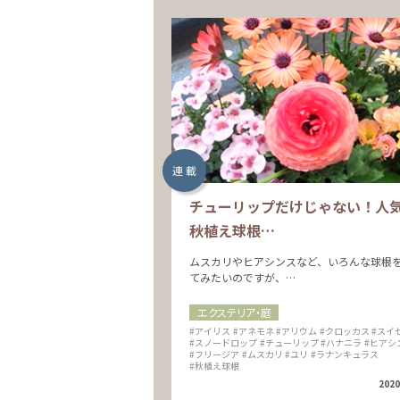
連 載
チューリップだけじゃない！人
秋植え球根…
ムスカリやヒアシンスなど、いろんな球根
てみたいのですが、…
エクステリア・庭
#アイリス
#アネモネ
#アリウム
#クロッカス
#スイ
#スノードロップ
#チューリップ
#ハナニラ
#ヒアシ
#フリージア
#ムスカリ
#ユリ
#ラナンキュラス
#秋植え球根
2020