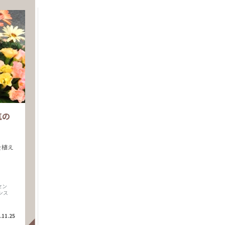
気の
を植え
セン
ンス
.11.25