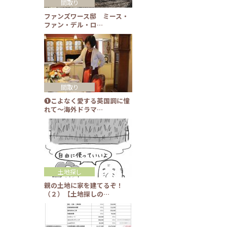
間取り
ファンズワース邸 ミース・
ファン・デル・ロ…
間取り
❶こよなく愛する英国調に憧
れて～海外ドラマ…
土地探し
親の土地に家を建てるぞ！
（２）【土地探しの…