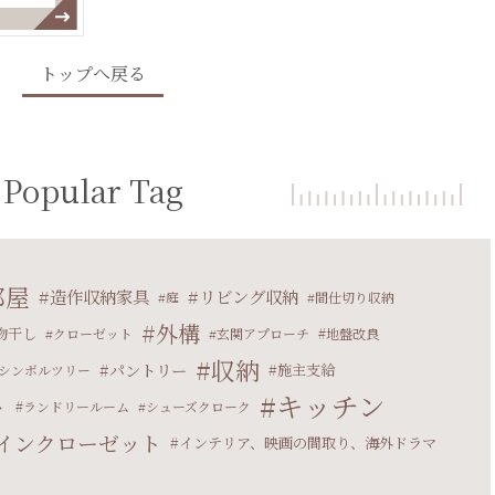
トップへ戻る
Popular Tag
部屋
造作収納家具
リビング収納
庭
間仕切り収納
外構
物干し
クローゼット
玄関アプローチ
地盤改良
収納
パントリー
施主支給
シンボルツリー
キッチン
ト
ランドリールーム
シューズクローク
インクローゼット
インテリア、映画の間取り、海外ドラマ