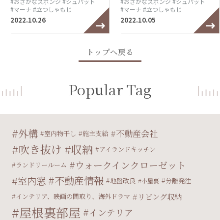
#おさかなスポンジ
#シュパット
#おさかなスポンジ
#シュパット
#マーナ
#立つしゃもじ
#マーナ
#立つしゃもじ
2022.10.26
2022.10.05
トップへ戻る
Popular Tag
外構
不動産会社
室内物干し
施主支給
吹き抜け
収納
アイランドキッチン
ウォークインクローゼット
ランドリールーム
不動産情報
室内窓
地盤改良
分離発注
小屋裏
リビング収納
インテリア、映画の間取り、海外ドラマ
屋根裏部屋
インテリア