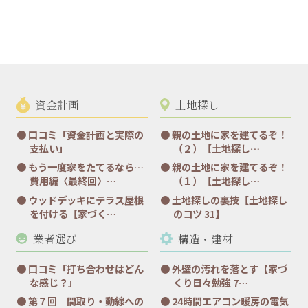
資金計画
土地探し
口コミ「資金計画と実際の
親の土地に家を建てるぞ！
支払い」
（２）【土地探し…
もう一度家をたてるなら…
親の土地に家を建てるぞ！
費用編〈最終回〉…
（１）【土地探し…
ウッドデッキにテラス屋根
土地探しの裏技【土地探し
を付ける【家づく…
のコツ 31】
業者選び
構造・建材
口コミ「打ち合わせはどん
外壁の汚れを落とす【家づ
な感じ？」
くり日々勉強 7…
第７回 間取り・動線への
24時間エアコン暖房の電気