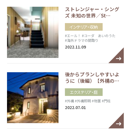
ストレンジャー・シング
ズ 未知の世界／St…
インテリア・収納
#エール！
#コーダ あいのうた
#海外ドラマの間取り
2022.11.09
後からプランしやすいよ
うに（後編）【外構の…
エクステリア・庭
#外構
#外構照明
#物置
#門柱
2022.07.01