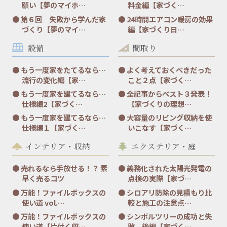
願い【夢のマイホ…
料金編【家づく…
第６回 失敗から学んだ家
24時間エアコン暖房の効果
づくり【夢のマイ…
編【家づくり日…
設備
間取り
もう一度家をたてるなら…
よく考えておくべきだった
流行の変化編【家…
こと２点【家づく…
もう一度家を建てるなら…
全記事からベスト３発表！
仕様編2【家づく…
【家づくりの理想…
もう一度家を建てるなら…
大容量のリビング収納を使
仕様編１【家づく…
いこなす【家づく…
インテリア・収納
エクステリア・庭
売れるなら手放せる！？ 素
義務化された太陽光発電の
早く売るコツ
点検の実際【家づ…
万能！ファイルボックスの
シロアリ防除の見積もり比
使い道 vol.…
較と施工の注意点…
万能！ファイルボックスの
シンボルツリーの成功と失
使い道【片付く収…
敗 後編【家づく…