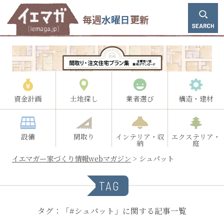
毎週
水曜日
更新
資金計画
土地探し
業者選び
構造・建材
設備
間取り
インテリア・収
エクステリア・
納
庭
イエマガー家づくり情報webマガジン
>
シュパット
TAG
タグ：「#シュパット」に関する記事一覧