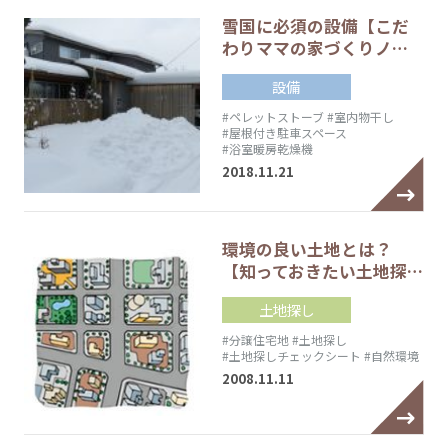
雪国に必須の設備【こだ
わりママの家づくりノ…
設備
#ペレットストーブ
#室内物干し
#屋根付き駐車スペース
#浴室暖房乾燥機
2018.11.21
環境の良い土地とは？
【知っておきたい土地探…
土地探し
#分譲住宅地
#土地探し
#土地探しチェックシート
#自然環境
2008.11.11