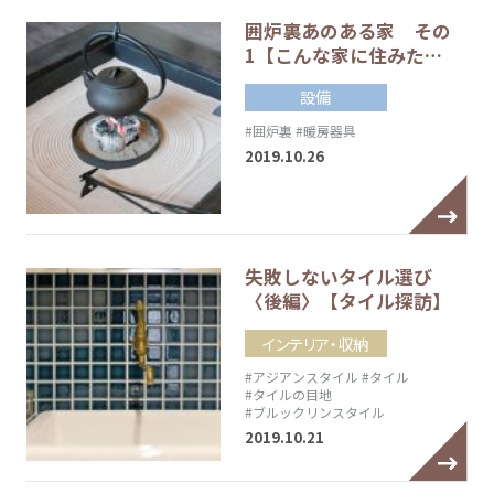
囲炉裏あのある家 その
1【こんな家に住みた…
設備
#囲炉裏
#暖房器具
2019.10.26
失敗しないタイル選び
〈後編〉【タイル探訪】
インテリア・収納
#アジアンスタイル
#タイル
#タイルの目地
#ブルックリンスタイル
2019.10.21