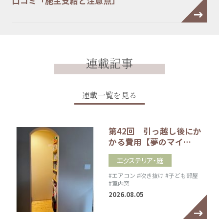
口コミ「施主支給と注意点」
連載記事
連載一覧を見る
第42回 引っ越し後にか
かる費用【夢のマイ…
エクステリア・庭
#エアコン
#吹き抜け
#子ども部屋
#室内窓
2026.08.05