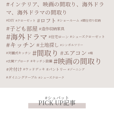
インテリア、映画の間取り、海外ドラ
マ、海外ドラマの間取り
ロフト
DIY
ショールーム
クローゼット
間仕切り収納
子ども部屋
造作収納家具
海外ドラマ
住宅ローン
シューズクローゼット
キッチン
土地探し
シンボルツリー
間取り
エアコン
対面式キッチン
庭
映画の間取り
キッチン設備
玄関アプローチ
片付け
パントリー
ウッドデッキ
ゾーニング
ダイニングテーブル
シューズクローク
#シュパット
PICK UP記事