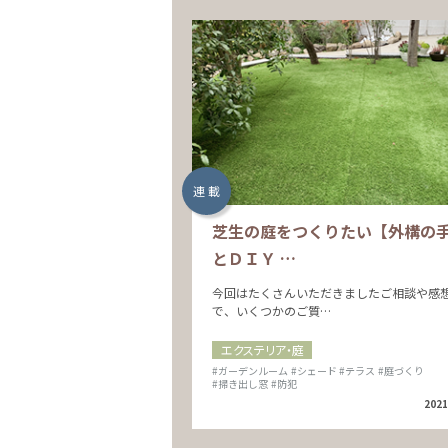
連 載
芝生の庭をつくりたい【外構の
とＤＩＹ …
今回はたくさんいただきましたご相談や感
で、いくつかのご質…
エクステリア・庭
#ガーデンルーム
#シェード
#テラス
#庭づくり
#掃き出し窓
#防犯
2021