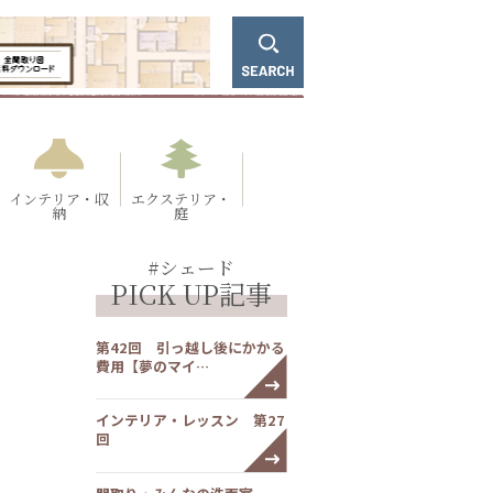
インテリア・収
エクステリア・
納
庭
#シェード
PICK UP記事
第42回 引っ越し後にかかる
費用【夢のマイ…
インテリア・レッスン 第27
回