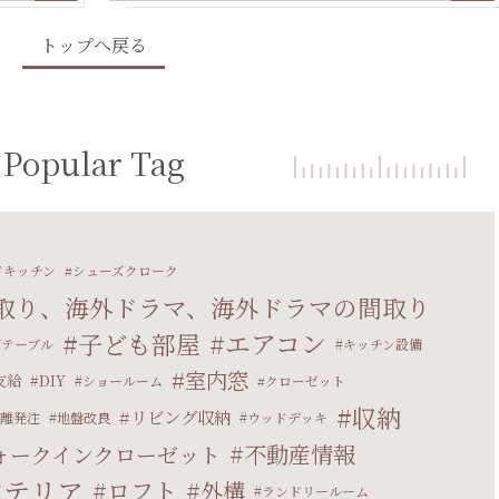
トップへ戻る
Popular Tag
ドキッチン
シューズクローク
取り、海外ドラマ、海外ドラマの間取り
エアコン
子ども部屋
グテーブル
キッチン設備
室内窓
支給
DIY
ショールーム
クローゼット
収納
リビング収納
離発注
地盤改良
ウッドデッキ
不動産情報
ォークインクローゼット
ンテリア
ロフト
外構
ランドリールーム