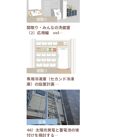
間取り
間取り・みんなの洗面室
（2）応用編 vol…
間取り
専用冷凍庫（セカンド冷凍
庫）の設置計画 …
設備
46）太陽光発電と蓄電池の後
付けを検討する…