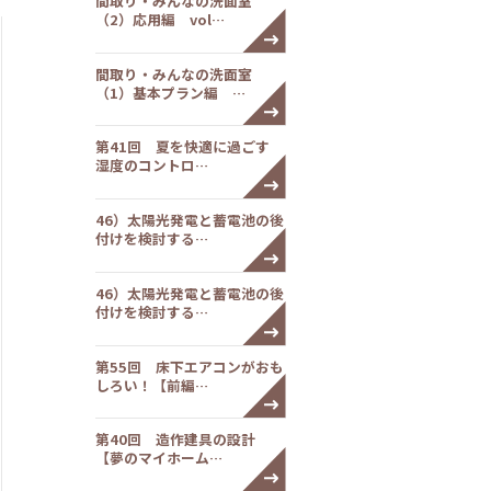
間取り・みんなの洗面室
（2）応用編 vol…
間取り・みんなの洗面室
（1）基本プラン編 …
第41回 夏を快適に過ごす
湿度のコントロ…
46）太陽光発電と蓄電池の後
付けを検討する…
46）太陽光発電と蓄電池の後
付けを検討する…
第55回 床下エアコンがおも
しろい！【前編…
第40回 造作建具の設計
【夢のマイホーム…