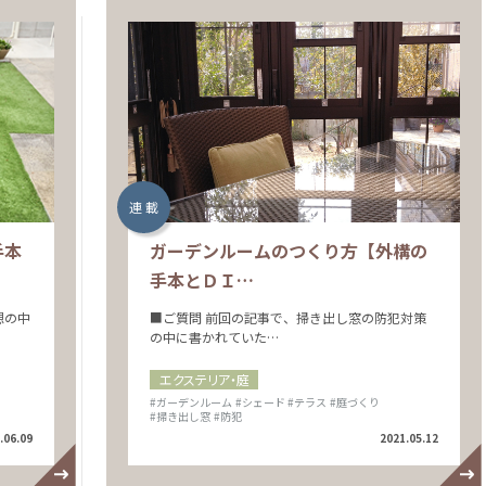
連 載
手本
ガーデンルームのつくり方【外構の
手本とＤＩ…
想の中
■ご質問 前回の記事で、掃き出し窓の防犯対策
の中に書かれていた…
エクステリア・庭
#ガーデンルーム
#シェード
#テラス
#庭づくり
#掃き出し窓
#防犯
.06.09
2021.05.12