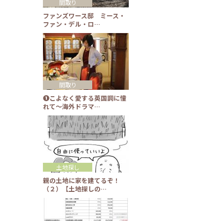
間取り
ファンズワース邸 ミース・
ファン・デル・ロ…
間取り
❶こよなく愛する英国調に憧
れて～海外ドラマ…
土地探し
親の土地に家を建てるぞ！
（２）【土地探しの…