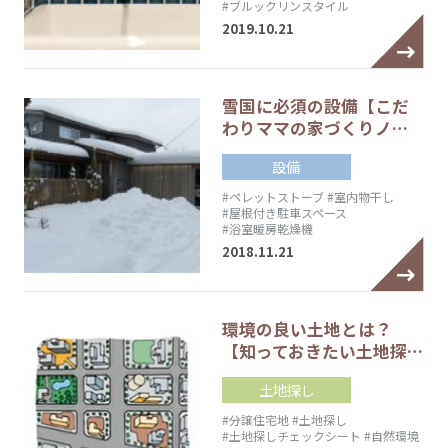
#ブルックリンスタイル
2019.10.21
雪国に必須の設備【こだ
わりママの家づくりノ…
設備
#ペレットストーブ
#室内物干し
#屋根付き駐車スペース
#浴室暖房乾燥機
2018.11.21
環境の良い土地とは？
【知っておきたい土地探…
土地探し
#分譲住宅地
#土地探し
#土地探しチェックシート
#自然環境