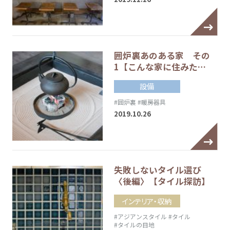
囲炉裏あのある家 その
1【こんな家に住みた…
設備
#囲炉裏
#暖房器具
2019.10.26
失敗しないタイル選び
〈後編〉【タイル探訪】
インテリア・収納
#アジアンスタイル
#タイル
#タイルの目地