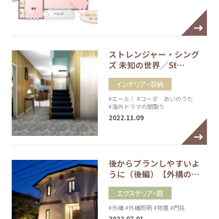
ストレンジャー・シング
ズ 未知の世界／St…
インテリア・収納
#エール！
#コーダ あいのうた
#海外ドラマの間取り
2022.11.09
後からプランしやすいよ
うに（後編）【外構の…
エクステリア・庭
#外構
#外構照明
#物置
#門柱
2022.07.01