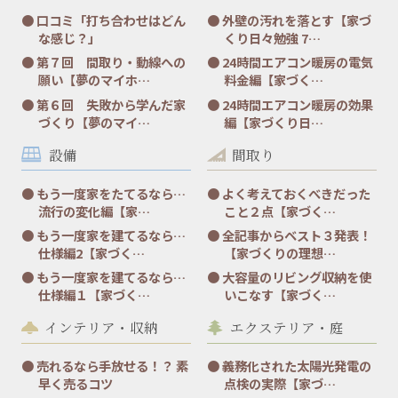
口コミ「打ち合わせはどん
外壁の汚れを落とす【家づ
な感じ？」
くり日々勉強 7…
第７回 間取り・動線への
24時間エアコン暖房の電気
願い【夢のマイホ…
料金編【家づく…
第６回 失敗から学んだ家
24時間エアコン暖房の効果
づくり【夢のマイ…
編【家づくり日…
設備
間取り
もう一度家をたてるなら…
よく考えておくべきだった
流行の変化編【家…
こと２点【家づく…
もう一度家を建てるなら…
全記事からベスト３発表！
仕様編2【家づく…
【家づくりの理想…
もう一度家を建てるなら…
大容量のリビング収納を使
仕様編１【家づく…
いこなす【家づく…
インテリア・収納
エクステリア・庭
売れるなら手放せる！？ 素
義務化された太陽光発電の
早く売るコツ
点検の実際【家づ…