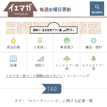
毎週
水曜日
更新
資金計画
土地探し
業者選び
構造・建材
設備
間取り
インテリア・収
エクステリア・
納
庭
イエマガー家づくり情報webマガジン
>
コーナーハンチ
TAG
タグ：「#コーナーハンチ」に関する記事一覧