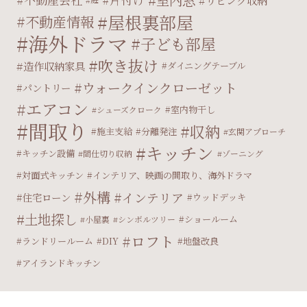
室内窓
リビング収納
屋根裏部屋
不動産情報
海外ドラマ
子ども部屋
吹き抜け
造作収納家具
ダイニングテーブル
ウォークインクローゼット
パントリー
エアコン
室内物干し
シューズクローク
間取り
収納
施主支給
分離発注
玄関アプローチ
キッチン
キッチン設備
間仕切り収納
ゾーニング
対面式キッチン
インテリア、映画の間取り、海外ドラマ
外構
インテリア
住宅ローン
ウッドデッキ
土地探し
ショールーム
小屋裏
シンボルツリー
ロフト
ランドリールーム
DIY
地盤改良
アイランドキッチン