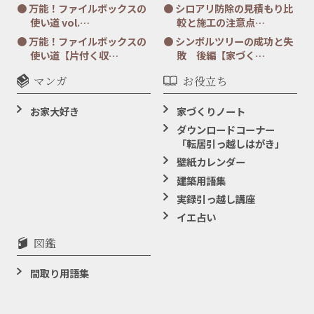
万能！ファイルボックスの
シロアリ防除の見積もり比
使い道 vol.…
較と施工の注意点…
万能！ファイルボックスの
シンボルツリーの成功と失
使い道【片付く収…
敗 後編【家づく…
マンガ
お役立ち
お家大好き
家づくりノート
ダウンロードコーナー
「転居引っ越しはがき」
壁紙カレンダー
建築用語集
実録引っ越し講座
イエ占い
図鑑
間取り用語集