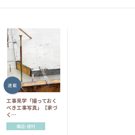
連 載
工事見学「撮っておく
べき工事写真」【家づ
く…
構造・建材