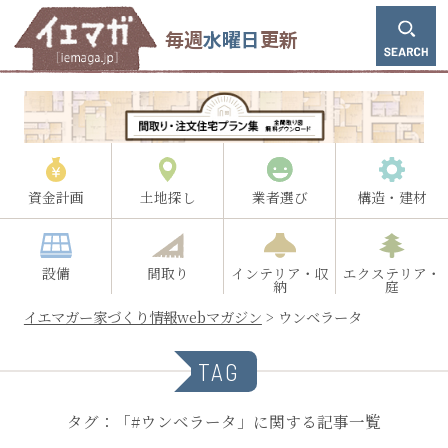
毎週
水曜日
更新
資金計画
土地探し
業者選び
構造・建材
設備
間取り
インテリア・収
エクステリア・
納
庭
イエマガー家づくり情報webマガジン
>
ウンベラータ
TAG
タグ：「#ウンベラータ」に関する記事一覧