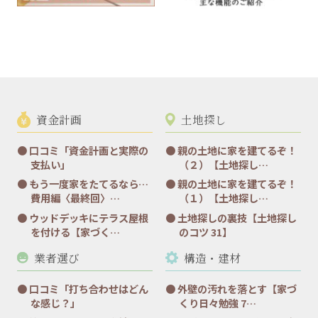
資金計画
土地探し
口コミ「資金計画と実際の
親の土地に家を建てるぞ！
支払い」
（２）【土地探し…
もう一度家をたてるなら…
親の土地に家を建てるぞ！
費用編〈最終回〉…
（１）【土地探し…
ウッドデッキにテラス屋根
土地探しの裏技【土地探し
を付ける【家づく…
のコツ 31】
業者選び
構造・建材
口コミ「打ち合わせはどん
外壁の汚れを落とす【家づ
な感じ？」
くり日々勉強 7…