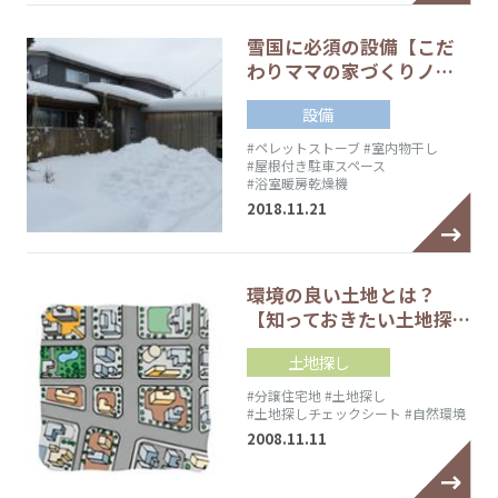
雪国に必須の設備【こだ
わりママの家づくりノ…
設備
#ペレットストーブ
#室内物干し
#屋根付き駐車スペース
#浴室暖房乾燥機
2018.11.21
環境の良い土地とは？
【知っておきたい土地探…
土地探し
#分譲住宅地
#土地探し
#土地探しチェックシート
#自然環境
2008.11.11