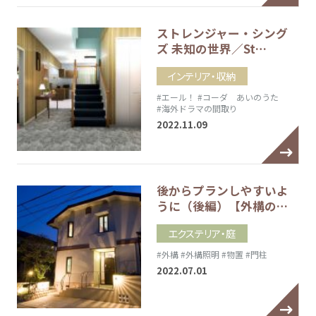
ストレンジャー・シング
ズ 未知の世界／St…
インテリア・収納
#エール！
#コーダ あいのうた
#海外ドラマの間取り
2022.11.09
後からプランしやすいよ
うに（後編）【外構の…
エクステリア・庭
#外構
#外構照明
#物置
#門柱
2022.07.01