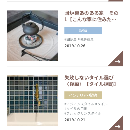
囲炉裏あのある家 その
1【こんな家に住みた…
設備
#囲炉裏
#暖房器具
2019.10.26
失敗しないタイル選び
〈後編〉【タイル探訪】
インテリア・収納
#アジアンスタイル
#タイル
#タイルの目地
#ブルックリンスタイル
2019.10.21