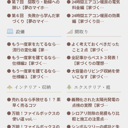
第７回 間取り・動線への
24時間エアコン暖房の電気
願い【夢のマイホ…
料金編【家づく…
第６回 失敗から学んだ家
24時間エアコン暖房の効果
づくり【夢のマイ…
編【家づくり日…
設備
間取り
もう一度家をたてるなら…
よく考えておくべきだった
流行の変化編【家…
こと２点【家づく…
もう一度家を建てるなら…
全記事からベスト３発表！
仕様編2【家づく…
【家づくりの理想…
もう一度家を建てるなら…
大容量のリビング収納を使
仕様編１【家づく…
いこなす【家づく…
インテリア・収納
エクステリア・庭
売れるなら手放せる！？ 素
義務化された太陽光発電の
早く売るコツ
点検の実際【家づ…
万能！ファイルボックスの
シロアリ防除の見積もり比
使い道 vol.…
較と施工の注意点…
万能！ファイルボックスの
シンボルツリーの成功と失