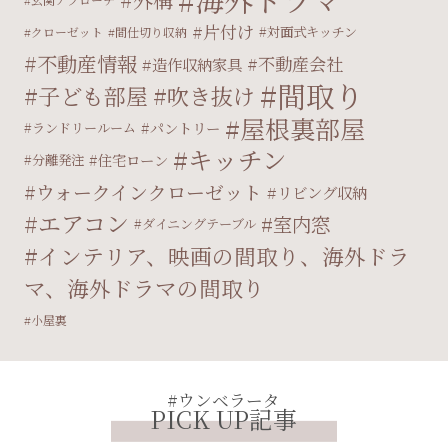
片付け
対面式キッチン
クローゼット
間仕切り収納
不動産情報
不動産会社
造作収納家具
間取り
子ども部屋
吹き抜け
屋根裏部屋
パントリー
ランドリールーム
キッチン
住宅ローン
分離発注
ウォークインクローゼット
リビング収納
エアコン
室内窓
ダイニングテーブル
インテリア、映画の間取り、海外ドラ
マ、海外ドラマの間取り
小屋裏
#ウンベラータ
PICK UP記事