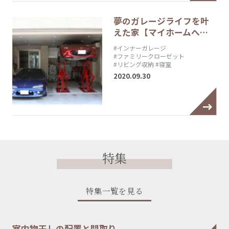
夢のガレージライフを叶
えた家【マイホームへ…
#インナーガレージ
#ファミリークローゼット
#リビング収納
#寝室
2020.09.30
特集
特集一覧を見る
室内物干しの配置と間取り