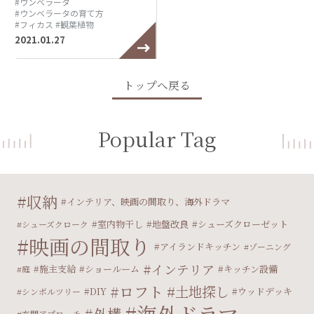
#ウンベラータ
#ウンベラータの育て方
#フィカス
#観葉植物
2021.01.27
トップへ戻る
Popular Tag
収納
インテリア、映画の間取り、海外ドラマ
室内物干し
地盤改良
シューズクローゼット
シューズクローク
映画の間取り
アイランドキッチン
ゾーニング
インテリア
施主支給
ショールーム
キッチン設備
庭
ロフト
土地探し
DIY
ウッドデッキ
シンボルツリー
海外ドラマ
外構
玄関アプローチ