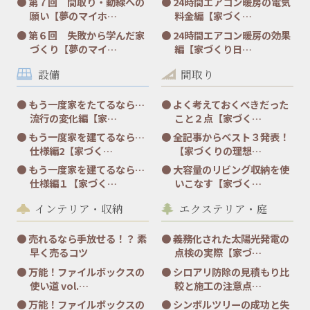
第７回 間取り・動線への
24時間エアコン暖房の電気
願い【夢のマイホ…
料金編【家づく…
第６回 失敗から学んだ家
24時間エアコン暖房の効果
づくり【夢のマイ…
編【家づくり日…
設備
間取り
もう一度家をたてるなら…
よく考えておくべきだった
流行の変化編【家…
こと２点【家づく…
もう一度家を建てるなら…
全記事からベスト３発表！
仕様編2【家づく…
【家づくりの理想…
もう一度家を建てるなら…
大容量のリビング収納を使
仕様編１【家づく…
いこなす【家づく…
インテリア・収納
エクステリア・庭
売れるなら手放せる！？ 素
義務化された太陽光発電の
早く売るコツ
点検の実際【家づ…
万能！ファイルボックスの
シロアリ防除の見積もり比
使い道 vol.…
較と施工の注意点…
万能！ファイルボックスの
シンボルツリーの成功と失