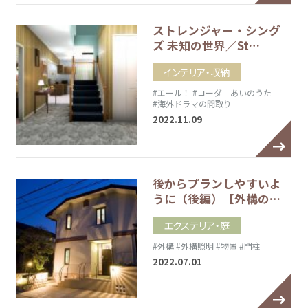
ストレンジャー・シング
ズ 未知の世界／St…
インテリア・収納
#エール！
#コーダ あいのうた
#海外ドラマの間取り
2022.11.09
後からプランしやすいよ
うに（後編）【外構の…
エクステリア・庭
#外構
#外構照明
#物置
#門柱
2022.07.01