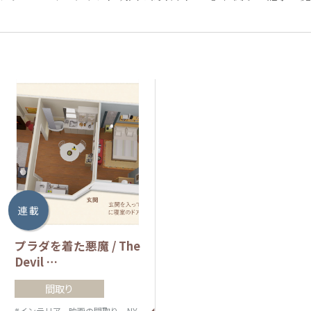
連 載
プラダを着た悪魔 / The
Devil …
間取り
#インテリア、映画の間取り、NY