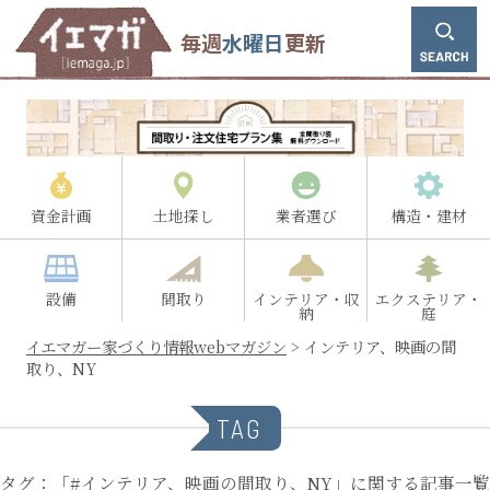
毎週
水曜日
更新
資金計画
土地探し
業者選び
構造・建材
設備
間取り
インテリア・収
エクステリア・
納
庭
イエマガー家づくり情報webマガジン
>
インテリア、映画の間
取り、NY
TAG
タグ：「#インテリア、映画の間取り、NY」に関する記事一覧