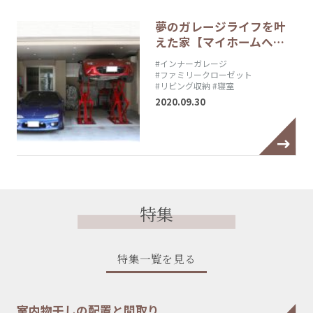
夢のガレージライフを叶
えた家【マイホームへ…
#インナーガレージ
#ファミリークローゼット
#リビング収納
#寝室
2020.09.30
特集
特集一覧を見る
室内物干しの配置と間取り