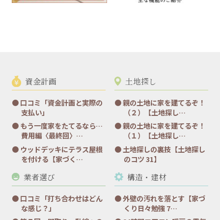
資金計画
土地探し
口コミ「資金計画と実際の
親の土地に家を建てるぞ！
支払い」
（２）【土地探し…
もう一度家をたてるなら…
親の土地に家を建てるぞ！
費用編〈最終回〉…
（１）【土地探し…
ウッドデッキにテラス屋根
土地探しの裏技【土地探し
を付ける【家づく…
のコツ 31】
業者選び
構造・建材
口コミ「打ち合わせはどん
外壁の汚れを落とす【家づ
な感じ？」
くり日々勉強 7…