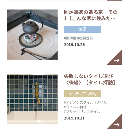
囲炉裏あのある家 その
1【こんな家に住みた…
設備
#囲炉裏
#暖房器具
2019.10.26
失敗しないタイル選び
〈後編〉【タイル探訪】
インテリア・収納
#アジアンスタイル
#タイル
#タイルの目地
#ブルックリンスタイル
2019.10.21