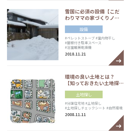
雪国に必須の設備【こだ
わりママの家づくりノ…
設備
#ペレットストーブ
#室内物干し
#屋根付き駐車スペース
#浴室暖房乾燥機
2018.11.21
環境の良い土地とは？
【知っておきたい土地探…
土地探し
#分譲住宅地
#土地探し
#土地探しチェックシート
#自然環境
2008.11.11