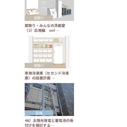
間取り
間取り・みんなの洗面室
（2）応用編 vol…
間取り
専用冷凍庫（セカンド冷凍
庫）の設置計画 …
設備
46）太陽光発電と蓄電池の後
付けを検討する…