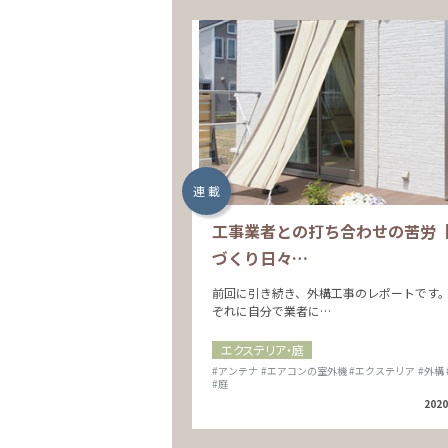
連 載
工事業者との打ち合わせの苦労
づくり日々…
前回に引き続き、外構工事のレポートです
ぞれに自分で業者に…
エクステリア・庭
#アンテナ
#エアコンの室外機
#エクステリア
#外構
#庭
2020