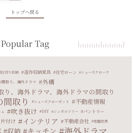
トップへ戻る
Popular Tag
造作収納家具
住宅ローン
間仕切り収納
シューズクローク
外構
の間取り、海外ドラマ
取り、海外ドラマ、海外ドラマの間取り
の間取り
不動産情報
シューズクローゼット
吹き抜け
パントリー
DIY
ーム
シンボルツリー
インテリア
片付け
不動産会社
地盤改良
海外ドラマ
キッチン
収納
窓