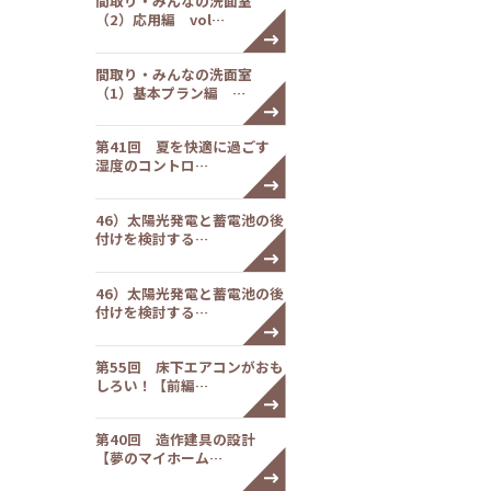
間取り・みんなの洗面室
（2）応用編 vol…
間取り・みんなの洗面室
（1）基本プラン編 …
第41回 夏を快適に過ごす
湿度のコントロ…
46）太陽光発電と蓄電池の後
付けを検討する…
46）太陽光発電と蓄電池の後
付けを検討する…
第55回 床下エアコンがおも
しろい！【前編…
第40回 造作建具の設計
【夢のマイホーム…