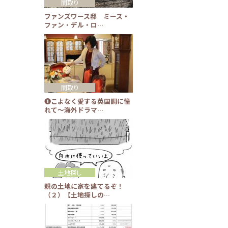
間取り
ファンズワース邸 ミース・
ファン・デル・ロ…
間取り
❶こよなく愛する英国調に憧
れて～海外ドラマ…
土地探し
親の土地に家を建てるぞ！
（２）【土地探しの…