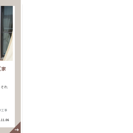
【家
。それ
#工事
.11.06