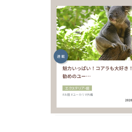
連 載
魅力いっぱい！コアラも大好き
勧めのユー…
エクステリア・庭
#お庭
#ユーカリ
#外構
2020