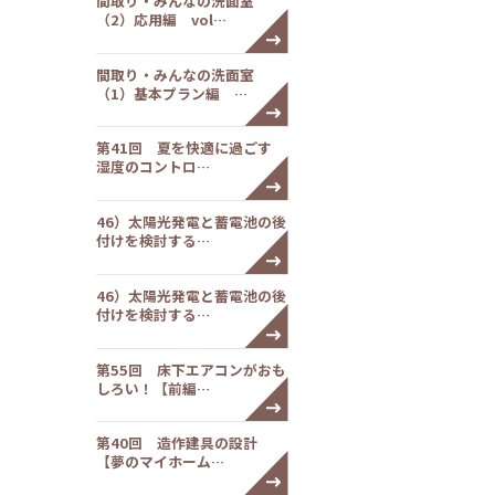
間取り・みんなの洗面室
（2）応用編 vol…
間取り・みんなの洗面室
（1）基本プラン編 …
第41回 夏を快適に過ごす
湿度のコントロ…
46）太陽光発電と蓄電池の後
付けを検討する…
46）太陽光発電と蓄電池の後
付けを検討する…
第55回 床下エアコンがおも
しろい！【前編…
第40回 造作建具の設計
【夢のマイホーム…