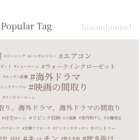
Popular Tag
屋
エアコン
ゾーニング
シンボルツリー
ウォークインクローゼット
ーゼット
ショールーム
海外ドラマ
ト
キッチン設備
映画の間取り
ニングテーブル
マ
ランドリールーム
取り、海外ドラマ、海外ドラマの間取り
リビング収納
住宅ローン
室内物干し
小屋裏
分離発注
パントリー
ーズクローク
玄関アプローチ
アイランドキッチン
キッチン
吹き抜け
会社
DIY
施主支給