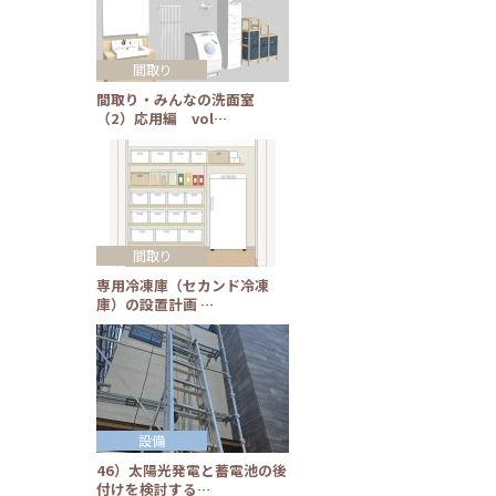
間取り
間取り・みんなの洗面室
（2）応用編 vol…
間取り
専用冷凍庫（セカンド冷凍
庫）の設置計画 …
設備
46）太陽光発電と蓄電池の後
付けを検討する…