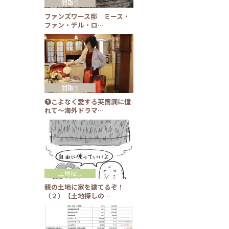
間取り
ファンズワース邸 ミース・
ファン・デル・ロ…
間取り
❶こよなく愛する英国調に憧
れて～海外ドラマ…
土地探し
親の土地に家を建てるぞ！
（２）【土地探しの…