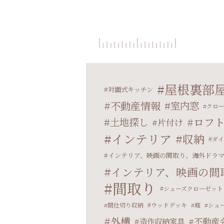
屋根裏部
対面式キッチン
不動産情報
室内窓
クロ
ロフ
土地探し
片付け
インテリア
収納
ダイ
インテリア、映画の間取り、海外ドラ
インテリア、映画の間
間取り
シューズクローゼット
間仕切り収納
ウッドデッキ
庭
シュ
外構
不動産
造作収納家具