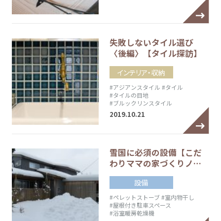
失敗しないタイル選び
〈後編〉【タイル探訪】
インテリア・収納
#アジアンスタイル
#タイル
#タイルの目地
#ブルックリンスタイル
2019.10.21
雪国に必須の設備【こだ
わりママの家づくりノ…
設備
#ペレットストーブ
#室内物干し
#屋根付き駐車スペース
#浴室暖房乾燥機