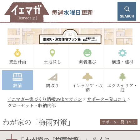
毎週
水曜日
更新
資金計画
土地探し
業者選び
構造・建材
設備
間取り
インテリア・収
エクステリア・
納
庭
イエマガー家づくり情報webマガジン
>
サポーター発口コミ
>
クローゼット・収納内部
わが家の「梅雨対策」
サポーター発口コミ
「 わが家の「梅雨対策」」 もくじ