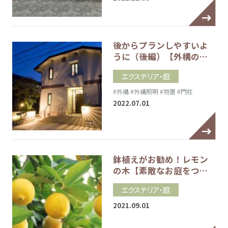
後からプランしやすいよ
うに（後編）【外構の…
エクステリア・庭
#外構
#外構照明
#物置
#門柱
2022.07.01
鉢植えがお勧め！レモン
の木【素敵なお庭をつ…
エクステリア・庭
2021.09.01