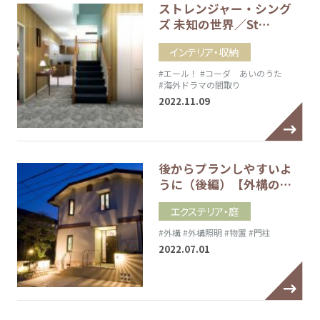
ストレンジャー・シング
ズ 未知の世界／St…
インテリア・収納
#エール！
#コーダ あいのうた
#海外ドラマの間取り
2022.11.09
後からプランしやすいよ
うに（後編）【外構の…
エクステリア・庭
#外構
#外構照明
#物置
#門柱
2022.07.01