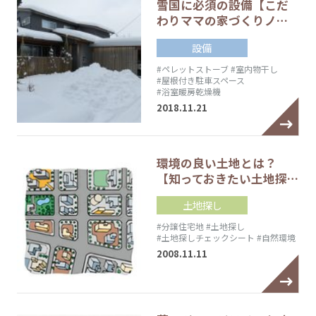
雪国に必須の設備【こだ
わりママの家づくりノ…
設備
#ペレットストーブ
#室内物干し
#屋根付き駐車スペース
#浴室暖房乾燥機
2018.11.21
環境の良い土地とは？
【知っておきたい土地探…
土地探し
#分譲住宅地
#土地探し
#土地探しチェックシート
#自然環境
2008.11.11