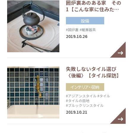
囲炉裏あのある家 その
1【こんな家に住みた…
設備
#囲炉裏
#暖房器具
2019.10.26
失敗しないタイル選び
〈後編〉【タイル探訪】
インテリア・収納
#アジアンスタイル
#タイル
#タイルの目地
#ブルックリンスタイル
2019.10.21