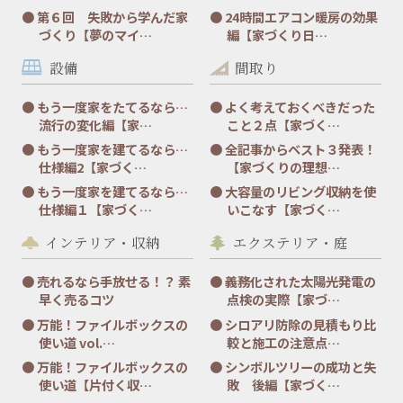
第６回 失敗から学んだ家
24時間エアコン暖房の効果
づくり【夢のマイ…
編【家づくり日…
設備
間取り
もう一度家をたてるなら…
よく考えておくべきだった
流行の変化編【家…
こと２点【家づく…
もう一度家を建てるなら…
全記事からベスト３発表！
仕様編2【家づく…
【家づくりの理想…
もう一度家を建てるなら…
大容量のリビング収納を使
仕様編１【家づく…
いこなす【家づく…
インテリア・収納
エクステリア・庭
売れるなら手放せる！？ 素
義務化された太陽光発電の
早く売るコツ
点検の実際【家づ…
万能！ファイルボックスの
シロアリ防除の見積もり比
使い道 vol.…
較と施工の注意点…
万能！ファイルボックスの
シンボルツリーの成功と失
使い道【片付く収…
敗 後編【家づく…