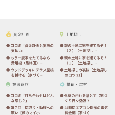
資金計画
土地探し
口コミ「資金計画と実際の
親の土地に家を建てるぞ！
支払い」
（２）【土地探し…
もう一度家をたてるなら…
親の土地に家を建てるぞ！
費用編〈最終回〉…
（１）【土地探し…
ウッドデッキにテラス屋根
土地探しの裏技【土地探し
を付ける【家づく…
のコツ 31】
業者選び
構造・建材
口コミ「打ち合わせはどん
外壁の汚れを落とす【家づ
な感じ？」
くり日々勉強 7…
第７回 間取り・動線への
24時間エアコン暖房の電気
願い【夢のマイホ…
料金編【家づく…