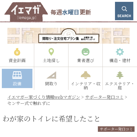
毎週
水曜日
更新
資金計画
土地探し
業者選び
構造・建材
設備
間取り
インテリア・収
エクステリア・
納
庭
イエマガー家づくり情報webマガジン
>
サポーター発口コミ
>
センサー式で触れずに
わが家のトイレに希望したこと
サポーター発口コミ