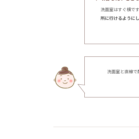
洗面室はすぐ横で
所に行けるように
洗面室と直線で