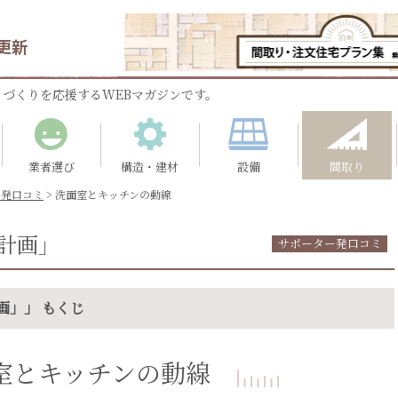
更新
づくりを応援するWEBマガジンです。
業者選び
構造・建材
設備
間取り
ー発口コミ
>
洗面室とキッチンの動線
計画」
サポーター発口コミ
画」」 もくじ
室とキッチンの動線