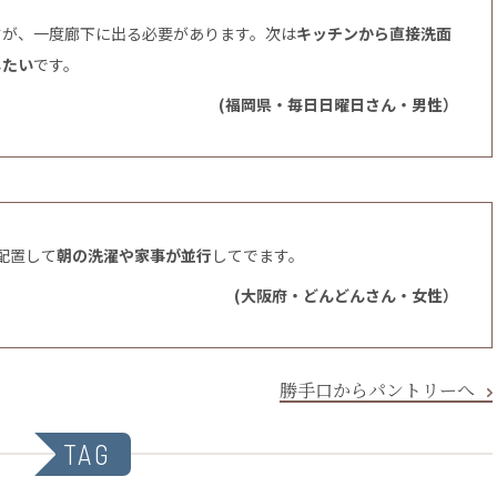
すが、一度廊下に出る必要があります。次は
キッチンから直接洗面
したい
です。
(福岡県・毎日日曜日さん・男性）
配置して
朝の洗濯や家事が並行
してでます。
(大阪府・どんどんさん・女性）
勝手口からパントリーへ
TAG