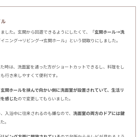
イル
しました。玄関から回遊できるようにしたくて、「
玄関ホール→洗
ダイニング→リビング→玄関ホール」という間取りにしました。
きた時は、洗面室を通った方がショートカットできるし、料理をし
にも行き来しやすくて便利です。
、
玄関ホールを挟んで向かい側に洗面室が設置されていて、生活リ
便を感じた
ので変更してもらいました。
か、入浴中に往来されるのも嫌なので、
洗面室の両方のドアには鍵
した。
がリビング方面に開放されている
ので台所からテレビが見れるよう