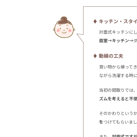
♦ キッチン・スタ
対面式キッチンに
面室→キッチン→
♦ 動線の工夫
買い物から帰って
ながら洗濯する時
当初の間取りでは
ズムを考えると不
そのかわりという
を
つけてもらいま
また、
対面式です