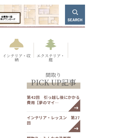
インテリア・収
エクステリア・
納
庭
間取り
PICK UP記事
第42回 引っ越し後にかかる
費用【夢のマイ…
インテリア・レッスン 第27
回