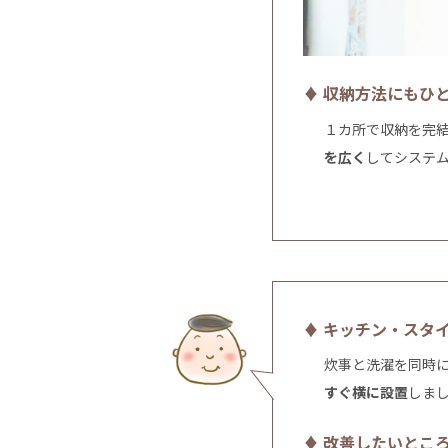
♦ 収納方法にもひ
１カ所で収納を完
を広く
してシステ
♦ キッチン・スタ
炊事と洗濯を同時
すぐ横に設置
しま
♦ 改善したいとこ