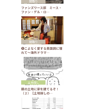
間取り
ファンズワース邸 ミース・
ファン・デル・ロ…
間取り
❶こよなく愛する英国調に憧
れて～海外ドラマ…
土地探し
親の土地に家を建てるぞ！
（２）【土地探しの…