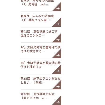
間取り・みんなの洗面室
（2）応用編 vol…
間取り・みんなの洗面室
（1）基本プラン編 …
第41回 夏を快適に過ごす
湿度のコントロ…
46）太陽光発電と蓄電池の後
付けを検討する…
46）太陽光発電と蓄電池の後
付けを検討する…
第55回 床下エアコンがおも
しろい！【前編…
第40回 造作建具の設計
【夢のマイホーム…