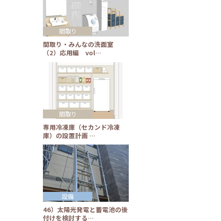
間取り
間取り・みんなの洗面室
（2）応用編 vol…
間取り
専用冷凍庫（セカンド冷凍
庫）の設置計画 …
設備
46）太陽光発電と蓄電池の後
付けを検討する…