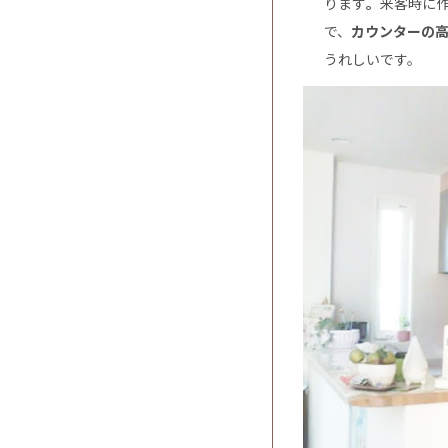
ります
。
来客時に
で、
カウンターの
うれしいです。