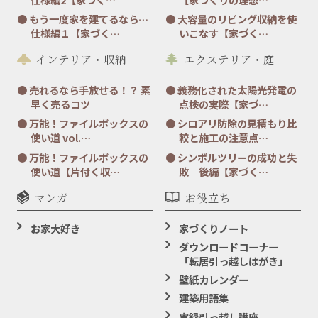
もう一度家を建てるなら…
大容量のリビング収納を使
仕様編１【家づく…
いこなす【家づく…
インテリア・収納
エクステリア・庭
売れるなら手放せる！？ 素
義務化された太陽光発電の
早く売るコツ
点検の実際【家づ…
万能！ファイルボックスの
シロアリ防除の見積もり比
使い道 vol.…
較と施工の注意点…
万能！ファイルボックスの
シンボルツリーの成功と失
使い道【片付く収…
敗 後編【家づく…
マンガ
お役立ち
お家大好き
家づくりノート
ダウンロードコーナー
「転居引っ越しはがき」
壁紙カレンダー
建築用語集
実録引っ越し講座