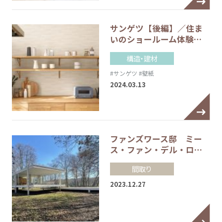
サンゲツ【後編】／住ま
いのショールーム体験…
構造・建材
#サンゲツ
#壁紙
2024.03.13
ファンズワース邸 ミー
ス・ファン・デル・ロ…
間取り
2023.12.27