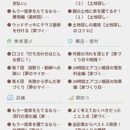
支払い」
（２）【土地探し…
もう一度家をたてるなら…
親の土地に家を建てるぞ！
費用編〈最終回〉…
（１）【土地探し…
ウッドデッキにテラス屋根
土地探しの裏技【土地探し
を付ける【家づく…
のコツ 31】
業者選び
構造・建材
口コミ「打ち合わせはどん
外壁の汚れを落とす【家づ
な感じ？」
くり日々勉強 7…
第７回 間取り・動線への
24時間エアコン暖房の電気
願い【夢のマイホ…
料金編【家づく…
第６回 失敗から学んだ家
24時間エアコン暖房の効果
づくり【夢のマイ…
編【家づくり日…
設備
間取り
もう一度家をたてるなら…
よく考えておくべきだった
流行の変化編【家…
こと２点【家づく…
もう一度家を建てるなら…
全記事からベスト３発表！
仕様編2【家づく…
【家づくりの理想…