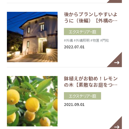
後からプランしやすいよ
うに（後編）【外構の…
エクステリア・庭
#外構
#外構照明
#物置
#門柱
2022.07.01
鉢植えがお勧め！レモン
の木【素敵なお庭をつ…
エクステリア・庭
2021.09.01