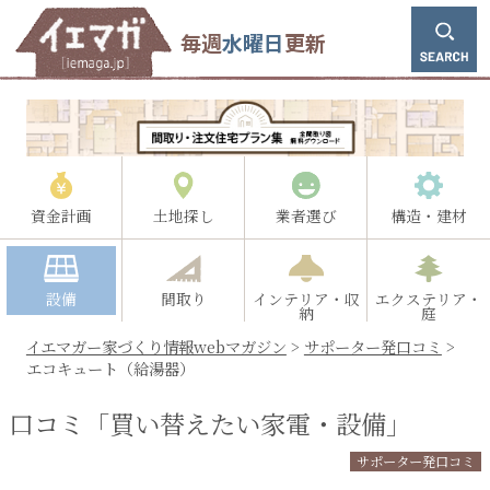
毎週
水曜日
更新
資金計画
土地探し
業者選び
構造・建材
設備
間取り
インテリア・収
エクステリア・
納
庭
イエマガー家づくり情報webマガジン
>
サポーター発口コミ
>
エコキュート（給湯器）
口コミ「買い替えたい家電・設備」
サポーター発口コミ