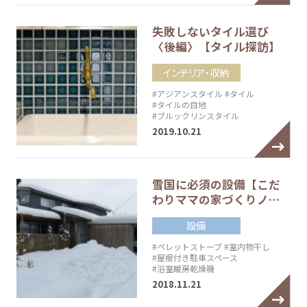
失敗しないタイル選び
〈後編〉【タイル探訪】
インテリア・収納
#アジアンスタイル
#タイル
#タイルの目地
#ブルックリンスタイル
2019.10.21
雪国に必須の設備【こだ
わりママの家づくりノ…
設備
#ペレットストーブ
#室内物干し
#屋根付き駐車スペース
#浴室暖房乾燥機
2018.11.21