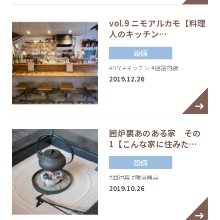
vol.9 ニモアルカモ【料理
人のキッチン…
設備
#DIY
#キッチン
#店舗内装
2019.12.26
囲炉裏あのある家 その
1【こんな家に住みた…
設備
#囲炉裏
#暖房器具
2019.10.26