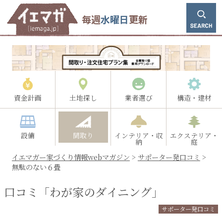
毎週
水曜日
更新
資金計画
土地探し
業者選び
構造・建材
設備
間取り
インテリア・収
エクステリア・
納
庭
イエマガー家づくり情報webマガジン
>
サポーター発口コミ
>
無駄のない６畳
口コミ「わが家のダイニング」
サポーター発口コミ