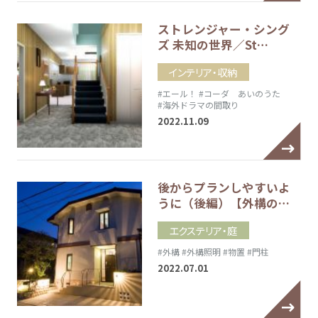
ストレンジャー・シング
ズ 未知の世界／St…
インテリア・収納
#エール！
#コーダ あいのうた
#海外ドラマの間取り
2022.11.09
後からプランしやすいよ
うに（後編）【外構の…
エクステリア・庭
#外構
#外構照明
#物置
#門柱
2022.07.01