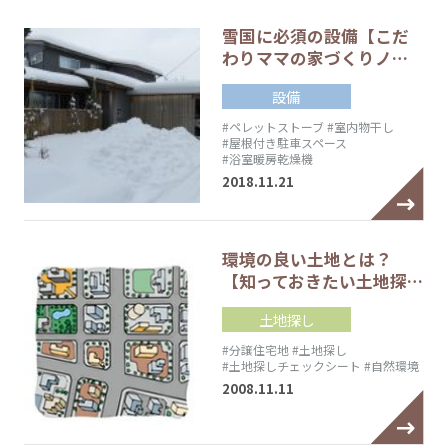
雪国に必須の設備【こだ
わりママの家づくりノ…
設備
#ペレットストーブ
#室内物干し
#屋根付き駐車スペース
#浴室暖房乾燥機
2018.11.21
環境の良い土地とは？
【知っておきたい土地探…
土地探し
#分譲住宅地
#土地探し
#土地探しチェックシート
#自然環境
2008.11.11