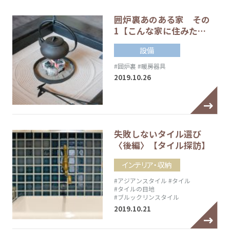
囲炉裏あのある家 その
1【こんな家に住みた…
設備
#囲炉裏
#暖房器具
2019.10.26
失敗しないタイル選び
〈後編〉【タイル探訪】
インテリア・収納
#アジアンスタイル
#タイル
#タイルの目地
#ブルックリンスタイル
2019.10.21