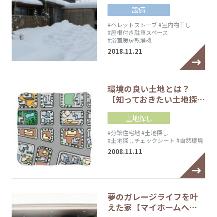
設備
#ペレットストーブ
#室内物干し
#屋根付き駐車スペース
#浴室暖房乾燥機
2018.11.21
環境の良い土地とは？
【知っておきたい土地探…
土地探し
#分譲住宅地
#土地探し
#土地探しチェックシート
#自然環境
2008.11.11
夢のガレージライフを叶
えた家【マイホームへ…