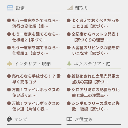
設備
間取り
もう一度家をたてるなら…
よく考えておくべきだった
流行の変化編【家…
こと２点【家づく…
もう一度家を建てるなら…
全記事からベスト３発表！
仕様編2【家づく…
【家づくりの理想…
もう一度家を建てるなら…
大容量のリビング収納を使
仕様編１【家づく…
いこなす【家づく…
インテリア・収納
エクステリア・庭
売れるなら手放せる！？ 素
義務化された太陽光発電の
早く売るコツ
点検の実際【家づ…
万能！ファイルボックスの
シロアリ防除の見積もり比
使い道 vol.…
較と施工の注意点…
万能！ファイルボックスの
シンボルツリーの成功と失
使い道【片付く収…
敗 後編【家づく…
マンガ
お役立ち