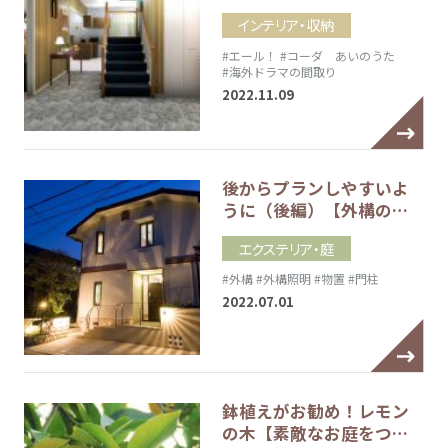
インテリア・収納
#エール！
#コーダ あいのうた
#海外ドラマの間取り
2022.11.09
後からプランしやすいよ
うに（後編）【外構の…
エクステリア・庭
#外構
#外構照明
#物置
#門柱
2022.07.01
鉢植えがお勧め！レモン
の木【素敵なお庭をつ…