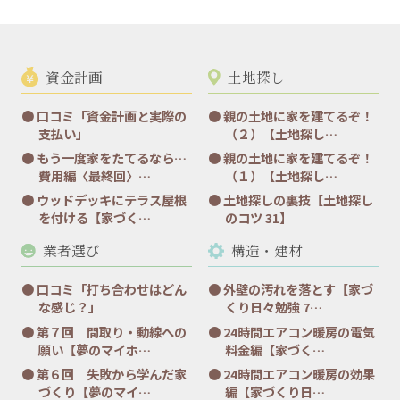
資金計画
土地探し
口コミ「資金計画と実際の
親の土地に家を建てるぞ！
支払い」
（２）【土地探し…
もう一度家をたてるなら…
親の土地に家を建てるぞ！
費用編〈最終回〉…
（１）【土地探し…
ウッドデッキにテラス屋根
土地探しの裏技【土地探し
を付ける【家づく…
のコツ 31】
業者選び
構造・建材
口コミ「打ち合わせはどん
外壁の汚れを落とす【家づ
な感じ？」
くり日々勉強 7…
第７回 間取り・動線への
24時間エアコン暖房の電気
願い【夢のマイホ…
料金編【家づく…
第６回 失敗から学んだ家
24時間エアコン暖房の効果
づくり【夢のマイ…
編【家づくり日…