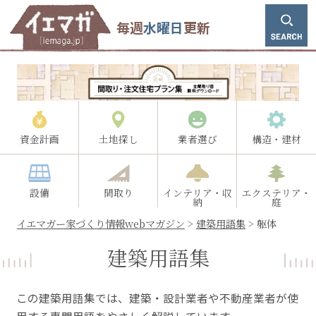
毎週
水曜日
更新
資金計画
土地探し
業者選び
構造・建材
設備
間取り
インテリア・収
エクステリア・
納
庭
イエマガー家づくり情報webマガジン
>
建築用語集
>
躯体
建築用語集
この建築用語集では、建築・設計業者や不動産業者が使