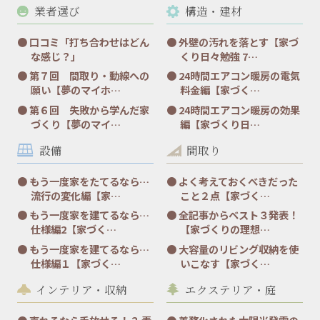
業者選び
構造・建材
口コミ「打ち合わせはどん
外壁の汚れを落とす【家づ
な感じ？」
くり日々勉強 7…
第７回 間取り・動線への
24時間エアコン暖房の電気
願い【夢のマイホ…
料金編【家づく…
第６回 失敗から学んだ家
24時間エアコン暖房の効果
づくり【夢のマイ…
編【家づくり日…
設備
間取り
もう一度家をたてるなら…
よく考えておくべきだった
流行の変化編【家…
こと２点【家づく…
もう一度家を建てるなら…
全記事からベスト３発表！
仕様編2【家づく…
【家づくりの理想…
もう一度家を建てるなら…
大容量のリビング収納を使
仕様編１【家づく…
いこなす【家づく…
インテリア・収納
エクステリア・庭