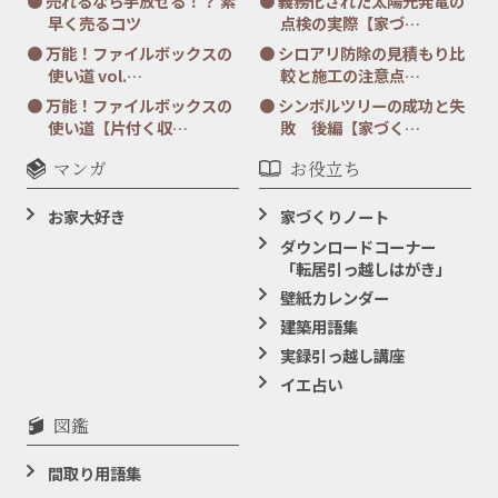
売れるなら手放せる！？ 素
義務化された太陽光発電の
早く売るコツ
点検の実際【家づ…
万能！ファイルボックスの
シロアリ防除の見積もり比
使い道 vol.…
較と施工の注意点…
万能！ファイルボックスの
シンボルツリーの成功と失
使い道【片付く収…
敗 後編【家づく…
マンガ
お役立ち
お家大好き
家づくりノート
ダウンロードコーナー
「転居引っ越しはがき」
壁紙カレンダー
建築用語集
実録引っ越し講座
イエ占い
図鑑
間取り用語集