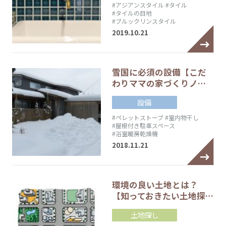
#アジアンスタイル
#タイル
#タイルの目地
#ブルックリンスタイル
2019.10.21
雪国に必須の設備【こだ
わりママの家づくりノ…
設備
#ペレットストーブ
#室内物干し
#屋根付き駐車スペース
#浴室暖房乾燥機
2018.11.21
環境の良い土地とは？
【知っておきたい土地探…
土地探し