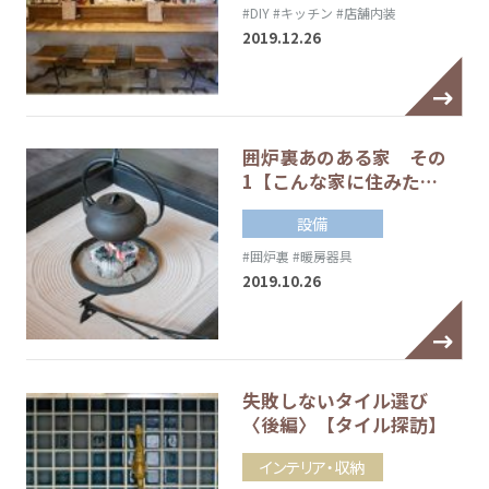
#DIY
#キッチン
#店舗内装
2019.12.26
囲炉裏あのある家 その
1【こんな家に住みた…
設備
#囲炉裏
#暖房器具
2019.10.26
失敗しないタイル選び
〈後編〉【タイル探訪】
インテリア・収納