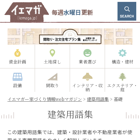
毎週
水曜日
更新
資金計画
土地探し
業者選び
構造・建材
設備
間取り
インテリア・収
エクステリア・
納
庭
イエマガー家づくり情報webマガジン
>
建築用語集
>
基礎
建築用語集
この建築用語集では、建築・設計業者や不動産業者が使