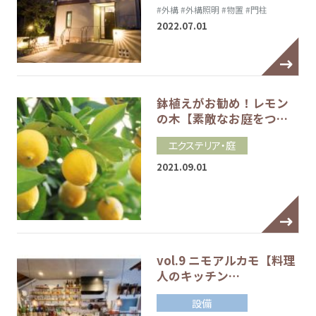
#外構
#外構照明
#物置
#門柱
2022.07.01
鉢植えがお勧め！レモン
の木【素敵なお庭をつ…
エクステリア・庭
2021.09.01
vol.9 ニモアルカモ【料理
人のキッチン…
設備