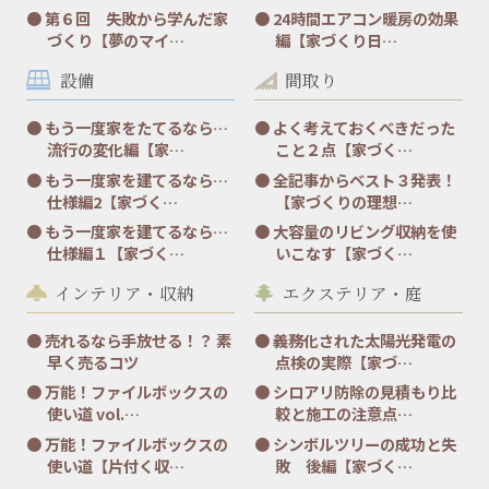
第６回 失敗から学んだ家
24時間エアコン暖房の効果
づくり【夢のマイ…
編【家づくり日…
設備
間取り
もう一度家をたてるなら…
よく考えておくべきだった
流行の変化編【家…
こと２点【家づく…
もう一度家を建てるなら…
全記事からベスト３発表！
仕様編2【家づく…
【家づくりの理想…
もう一度家を建てるなら…
大容量のリビング収納を使
仕様編１【家づく…
いこなす【家づく…
インテリア・収納
エクステリア・庭
売れるなら手放せる！？ 素
義務化された太陽光発電の
早く売るコツ
点検の実際【家づ…
万能！ファイルボックスの
シロアリ防除の見積もり比
使い道 vol.…
較と施工の注意点…
万能！ファイルボックスの
シンボルツリーの成功と失
使い道【片付く収…
敗 後編【家づく…