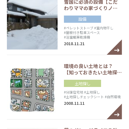
雪国に必須の設備【こだ
わりママの家づくりノ…
設備
#ペレットストーブ
#室内物干し
#屋根付き駐車スペース
#浴室暖房乾燥機
2018.11.21
環境の良い土地とは？
【知っておきたい土地探…
土地探し
#分譲住宅地
#土地探し
#土地探しチェックシート
#自然環境
2008.11.11