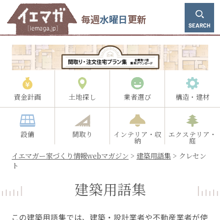
毎週
水曜日
更新
資金計画
土地探し
業者選び
構造・建材
設備
間取り
インテリア・収
エクステリア・
納
庭
イエマガー家づくり情報webマガジン
>
建築用語集
>
クレセン
ト
建築用語集
この建築用語集では、建築・設計業者や不動産業者が使