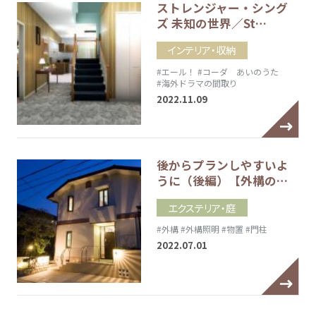
ストレンジャー・シング
ズ 未知の世界／St…
インテリア・収納
#エール！
#コーダ あいのうた
#海外ドラマの間取り
2022.11.09
後からプランしやすいよ
うに（後編）【外構の…
エクステリア・庭
#外構
#外構照明
#物置
#門柱
2022.07.01