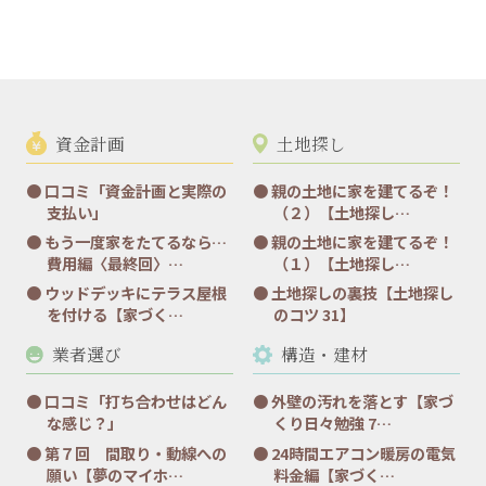
資金計画
土地探し
口コミ「資金計画と実際の
親の土地に家を建てるぞ！
支払い」
（２）【土地探し…
もう一度家をたてるなら…
親の土地に家を建てるぞ！
費用編〈最終回〉…
（１）【土地探し…
ウッドデッキにテラス屋根
土地探しの裏技【土地探し
を付ける【家づく…
のコツ 31】
業者選び
構造・建材
口コミ「打ち合わせはどん
外壁の汚れを落とす【家づ
な感じ？」
くり日々勉強 7…
第７回 間取り・動線への
24時間エアコン暖房の電気
願い【夢のマイホ…
料金編【家づく…