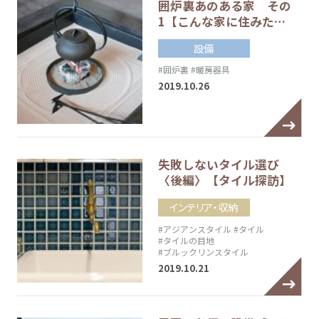
囲炉裏あのある家 その
1【こんな家に住みた…
設備
#囲炉裏
#暖房器具
2019.10.26
失敗しないタイル選び
〈後編〉【タイル探訪】
インテリア・収納
#アジアンスタイル
#タイル
#タイルの目地
#ブルックリンスタイル
2019.10.21