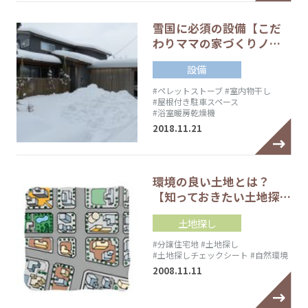
雪国に必須の設備【こだ
わりママの家づくりノ…
設備
#ペレットストーブ
#室内物干し
#屋根付き駐車スペース
#浴室暖房乾燥機
2018.11.21
環境の良い土地とは？
【知っておきたい土地探…
土地探し
#分譲住宅地
#土地探し
#土地探しチェックシート
#自然環境
2008.11.11