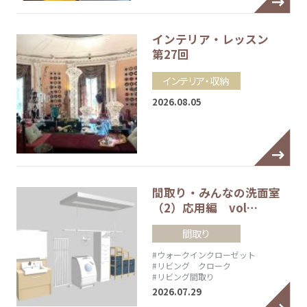
インテリア・レッスン
第27回
インテリア・収納
2026.08.05
間取り・みんなの洗面室
（2）応用編 vol…
間取り
#ウォークインクローゼット
#リビング クローク
#リビング間取り
2026.07.29