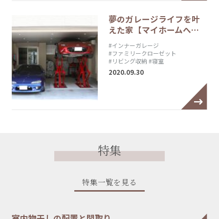
夢のガレージライフを叶
えた家【マイホームへ…
#インナーガレージ
#ファミリークローゼット
#リビング収納
#寝室
2020.09.30
特集
特集一覧を見る
室内物干しの配置と間取り