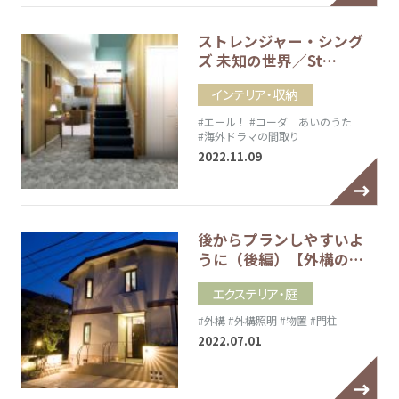
ストレンジャー・シング
ズ 未知の世界／St…
インテリア・収納
#エール！
#コーダ あいのうた
#海外ドラマの間取り
2022.11.09
後からプランしやすいよ
うに（後編）【外構の…
エクステリア・庭
#外構
#外構照明
#物置
#門柱
2022.07.01