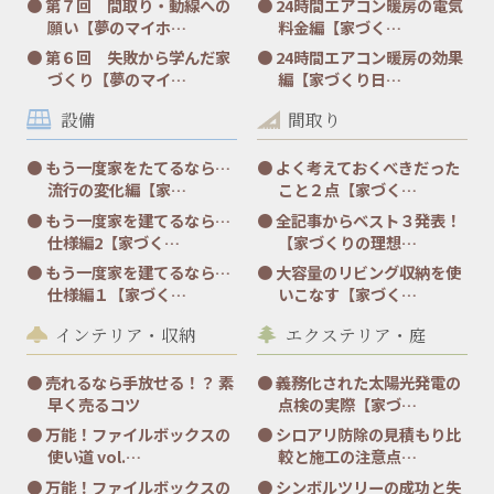
第７回 間取り・動線への
24時間エアコン暖房の電気
願い【夢のマイホ…
料金編【家づく…
第６回 失敗から学んだ家
24時間エアコン暖房の効果
づくり【夢のマイ…
編【家づくり日…
設備
間取り
もう一度家をたてるなら…
よく考えておくべきだった
流行の変化編【家…
こと２点【家づく…
もう一度家を建てるなら…
全記事からベスト３発表！
仕様編2【家づく…
【家づくりの理想…
もう一度家を建てるなら…
大容量のリビング収納を使
仕様編１【家づく…
いこなす【家づく…
インテリア・収納
エクステリア・庭
売れるなら手放せる！？ 素
義務化された太陽光発電の
早く売るコツ
点検の実際【家づ…
万能！ファイルボックスの
シロアリ防除の見積もり比
使い道 vol.…
較と施工の注意点…
万能！ファイルボックスの
シンボルツリーの成功と失