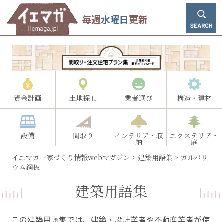
毎週
水曜日
更新
資金計画
土地探し
業者選び
構造・建材
設備
間取り
インテリア・収
エクステリア・
納
庭
イエマガー家づくり情報webマガジン
>
建築用語集
>
ガルバリ
ウム鋼板
建築用語集
この建築用語集では、建築・設計業者や不動産業者が使