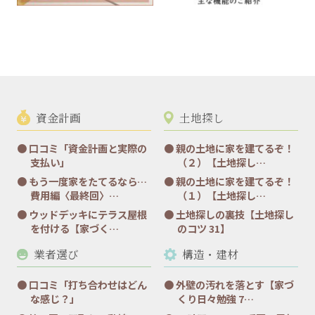
資金計画
土地探し
口コミ「資金計画と実際の
親の土地に家を建てるぞ！
支払い」
（２）【土地探し…
もう一度家をたてるなら…
親の土地に家を建てるぞ！
費用編〈最終回〉…
（１）【土地探し…
ウッドデッキにテラス屋根
土地探しの裏技【土地探し
を付ける【家づく…
のコツ 31】
業者選び
構造・建材
口コミ「打ち合わせはどん
外壁の汚れを落とす【家づ
な感じ？」
くり日々勉強 7…